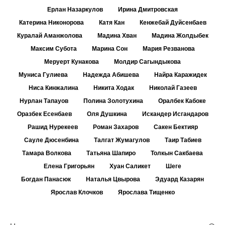
Ерлан Назаркулов
Ирина Дмитровская
Катерина Никонорова
Катя Кан
Кенжебай Дуйсенбаев
Куралай Аманжолова
Мадина Хван
Мадина Жолдыбек
Максим Субота
Марина Сон
Мария Резванова
Меруерт Кунакова
Молдир Сагындыкова
Муниса Гулиева
Надежда Абишева
Найра Каражидек
Ниса Кинжалина
Никита Ходак
Николай Газеев
Нурлан Тапауов
Полина Золотухина
Оралбек Кабоке
Оразбек Есенбаев
Оля Душкина
Искандер Исгандаров
Рашид Нурекеев
Роман Захаров
Сакен Бектияр
Сауле Дюсенбина
Талгат Жумагулов
Таир Табиев
Тамара Волкова
Татьяна Шапиро
Толкын Сакбаева
Елена Григорьян
Хуан Саликет
Шеге
Богдан Панасюк
Наталья Цвырова
Эдуард Казарян
Ярослав Клочков
Ярослава Тищенко