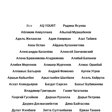
Все
AQ YOURT
Радина Ясуева
Абликим Акмуллаев
Абылай Мурашбеков
Адель Желански
Адия Амиржан
Азат Табиев
Аиза Оспан
Айдана Кулахметова
Александра Калачёва
Алексей Заечковский
Алена Бражникова-Агаджикова
Алибай Бапанов
Алибек Мергенов
Алишер Жургенов
Алмас Оракбай
Алпамыс Батыров
Андрей Фоменко
Артем Утров
Аршын Кабылбек
Арыстанбек Шалбаев
Асель Хайрула
Асхат Ахмедьяров
Багдат Сарсен
Бахыт Бубиканова
Владимир Григорьян
Гания Чагатаева
Георгий Гусейнов
Дархан Рухолла
Дарья Петрова
Даурен Досмагамбетов
Дина Байтасова
Дулат Усенбаев
Зитта Султанбаева
Ержан Танаев