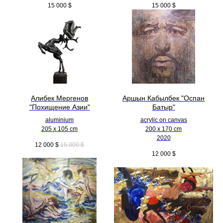
15 000
$
15 000
$
Алибек Мергенов
Аршын Кабылбек "Оспан
"Похищение Азии"
Батыр"
aluminium
acrylic on canvas
205 x 105 cm
200 x 170 cm
2020
12 000
$
15 000
$
12 000
$