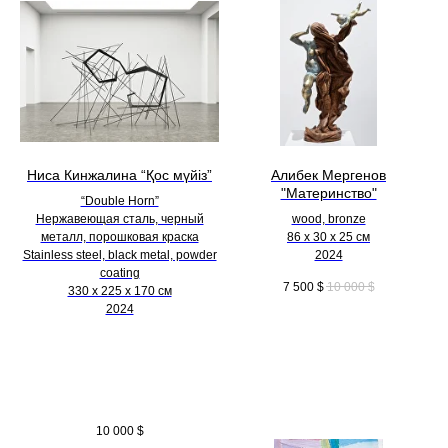
Ниса Кинжалина “Қос мүйіз”
Алибек Мергенов
"Материнство"
“Double Horn”
Нержавеющая сталь, черный
wood, bronze
металл, порошковая краска
86 х 30 х 25 см
Stainless steel, black metal, powder
2024
coating
7 500
$
10 000
$
330 х 225 х 170 см
2024
10 000
$