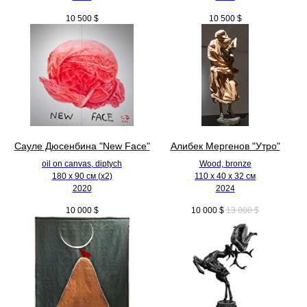
10 500
$
10 500
$
Сауле Дюсенбина "New Face"
Алибек Мергенов "Утро"
oil on canvas, diptych
Wood, bronze
180 x 90 см (х2)
110 х 40 х 32 см
2020
2024
10 000
$
10 000
$
13 000
$