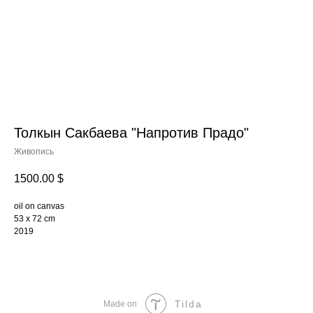
Толкын Сакбаева "Напротив Прадо"
Живопись
1500.00
$
oil on canvas
53 x 72 cm
2019
Tilda
Made on