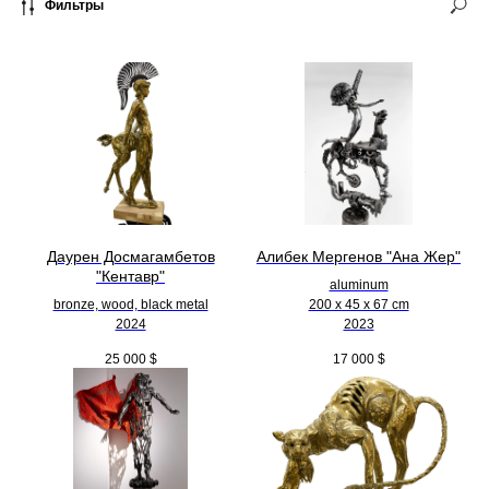
Фильтры
Даурен Досмагамбетов
Алибек Мергенов "Ана Жер"
"Кентавр"
aluminum
bronze, wood, black metal
200 х 45 х 67 cm
2024
2023
25 000
$
17 000
$