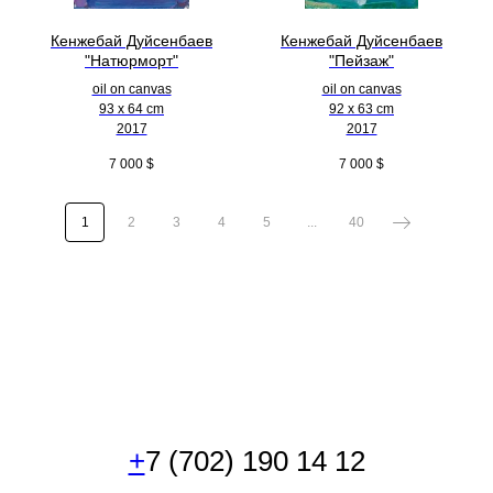
Кенжебай Дуйсенбаев
Кенжебай Дуйсенбаев
"Натюрморт"
"Пейзаж"
oil on canvas
oil on canvas
93 x 64 cm
92 x 63 cm
2017
2017
7 000
$
7 000
$
1
2
3
4
5
...
40
+
7 (702) 190 14 12