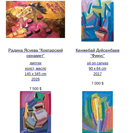
Радина Ясуева "Кокпарский
Кенжебай Дуйсенбаев
орнамет"
"Фикус"
диптих
oil on canvas
холст, масло
90 x 64 cm
145 х 345 cm
2017
2026
7 000
$
7 500
$