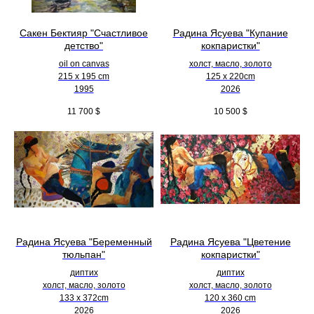
Сакен Бектияр "Счастливое
Радина Ясуева "Купание
детство"
кокпаристки"
oil on canvas
холст, масло, золото
215 x 195 cm
125 х 220cm
1995
2026
11 700
$
10 500
$
Радина Ясуева "Беременный
Радина Ясуева "Цветение
тюльпан"
кокпаристки"
диптих
диптих
холст, масло, золото
холст, масло, золото
133 х 372cm
120 х 360 cm
2026
2026