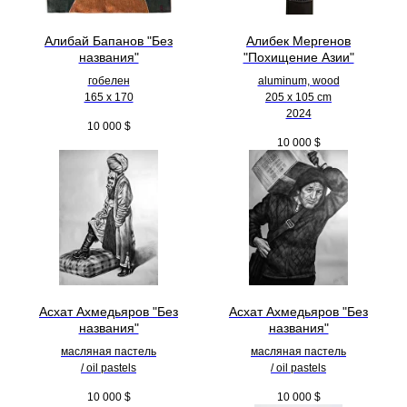
Алибай Бапанов "Без
Алибек Мергенов
названия"
"Похищение Азии"
гобелен
aluminum, wood
165 x 170
205 х 105 cm
2024
10 000
$
10 000
$
Асхат Ахмедьяров "Без
Асхат Ахмедьяров "Без
названия"
названия"
масляная пастель
масляная пастель
/ oil pastels
/ oil pastels
10 000
$
10 000
$