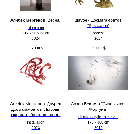
Алибек Мергенов "Весна"
Даурен Досмагамбетов
"Крысолов"
aluminum
212 х 58 х 32 см
bronze
2024
2024
15 000
$
15 000
$
Алибек Мергенов, Даурен
Сакен Бектияр "Счастливая
Досмагамбетов “Любовь,
Фортуна"
скорость, бесконечность”
oil and acrylic on canvas
installation
170 x 300 cm
2023
2019