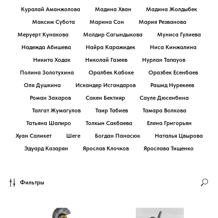
Куралай Аманжолова
Мадина Хван
Мадина Жолдыбек
Максим Субота
Марина Сон
Мария Резванова
Меруерт Кунакова
Молдир Сагындыкова
Муниса Гулиева
Надежда Абишева
Найра Каражидек
Ниса Кинжалина
Никита Ходак
Николай Газеев
Нурлан Тапауов
Полина Золотухина
Оралбек Кабоке
Оразбек Есенбаев
Оля Душкина
Искандер Исгандаров
Рашид Нурекеев
Роман Захаров
Сакен Бектияр
Сауле Дюсенбина
Талгат Жумагулов
Таир Табиев
Тамара Волкова
Татьяна Шапиро
Толкын Сакбаева
Елена Григорьян
Хуан Саликет
Шеге
Богдан Панасюк
Наталья Цвырова
Эдуард Казарян
Ярослав Клочков
Ярослава Тищенко
Фильтры