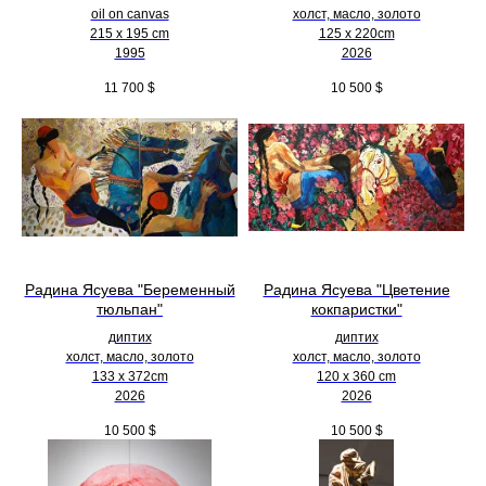
oil on canvas
холст, масло, золото
215 x 195 cm
125 х 220cm
1995
2026
11 700
$
10 500
$
Радина Ясуева "Беременный
Радина Ясуева "Цветение
тюльпан"
кокпаристки"
диптих
диптих
холст, масло, золото
холст, масло, золото
133 х 372cm
120 х 360 cm
2026
2026
10 500
$
10 500
$