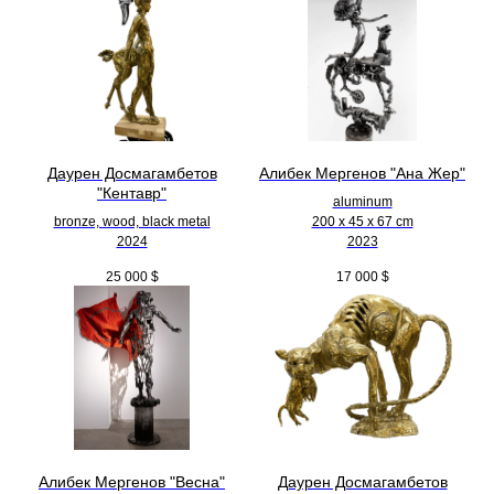
Даурен Досмагамбетов
Алибек Мергенов "Ана Жер"
"Кентавр"
aluminum
bronze, wood, black metal
200 х 45 х 67 cm
2024
2023
25 000
$
17 000
$
Алибек Мергенов "Весна"
Даурен Досмагамбетов