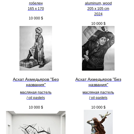
гобелен
aluminum, wood
165 x 170
205 х 105 cm
2024
10 000
$
10 000
$
Асхат Ахмедьяров "Без
Асхат Ахмедьяров "Без
названия"
названия"
масляная пастель
масляная пастель
/ oil pastels
/ oil pastels
10 000
$
10 000
$