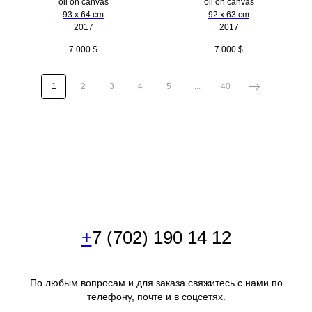
oil on canvas
oil on canvas
93 x 64 cm
92 x 63 cm
2017
2017
7 000
$
7 000
$
1
2
3
4
5
...
40
+
7 (702) 190 14 12
По любым вопросам и для заказа свяжитесь с нами по
телефону, почте и в соцсетях.