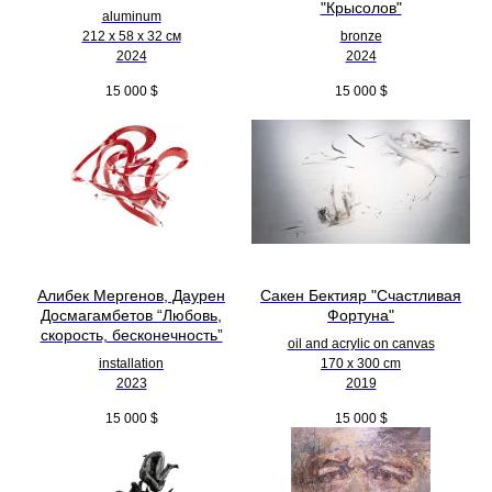
"Крысолов"
aluminum
212 х 58 х 32 см
bronze
2024
2024
15 000
$
15 000
$
Алибек Мергенов, Даурен
Сакен Бектияр "Счастливая
Досмагамбетов “Любовь,
Фортуна"
скорость, бесконечность”
oil and acrylic on canvas
installation
170 x 300 cm
2023
2019
15 000
$
15 000
$