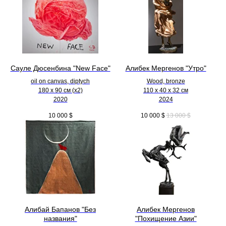
Сауле Дюсенбина "New Face"
Алибек Мергенов "Утро"
oil on canvas, diptych
Wood, bronze
180 x 90 см (х2)
110 х 40 х 32 см
2020
2024
10 000
$
10 000
$
13 000
$
Алибай Бапанов "Без
Алибек Мергенов
названия"
"Похищение Азии"