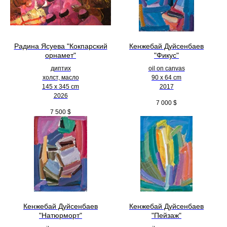
Радина Ясуева "Кокпарский
Кенжебай Дуйсенбаев
орнамет"
"Фикус"
диптих
oil on canvas
холст, масло
90 x 64 cm
145 х 345 cm
2017
2026
7 000
$
7 500
$
Кенжебай Дуйсенбаев
Кенжебай Дуйсенбаев
"Натюрморт"
"Пейзаж"