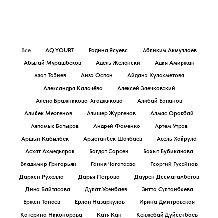
Все
AQ YOURT
Радина Ясуева
Абликим Акмуллаев
Абылай Мурашбеков
Адель Желански
Адия Амиржан
Азат Табиев
Аиза Оспан
Айдана Кулахметова
Александра Калачёва
Алексей Заечковский
Алена Бражникова-Агаджикова
Алибай Бапанов
Алибек Мергенов
Алишер Жургенов
Алмас Оракбай
Алпамыс Батыров
Андрей Фоменко
Артем Утров
Аршын Кабылбек
Арыстанбек Шалбаев
Асель Хайрула
Асхат Ахмедьяров
Багдат Сарсен
Бахыт Бубиканова
Владимир Григорьян
Гания Чагатаева
Георгий Гусейнов
Дархан Рухолла
Дарья Петрова
Даурен Досмагамбетов
Дина Байтасова
Дулат Усенбаев
Зитта Султанбаева
Ержан Танаев
Ерлан Назаркулов
Ирина Дмитровская
Катерина Никонорова
Катя Кан
Кенжебай Дуйсенбаев