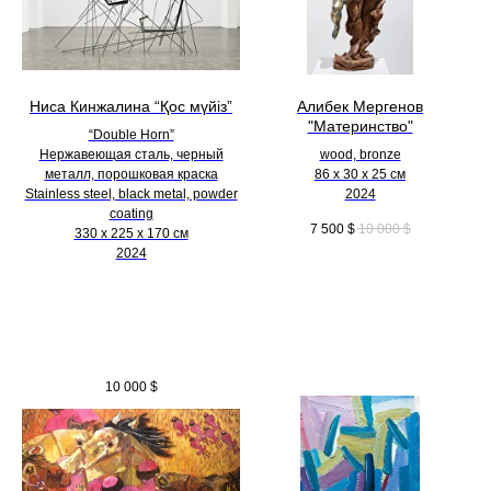
Ниса Кинжалина “Қос мүйіз”
Алибек Мергенов
"Материнство"
“Double Horn”
Нержавеющая сталь, черный
wood, bronze
металл, порошковая краска
86 х 30 х 25 см
Stainless steel, black metal, powder
2024
coating
7 500
$
10 000
$
330 х 225 х 170 см
2024
10 000
$