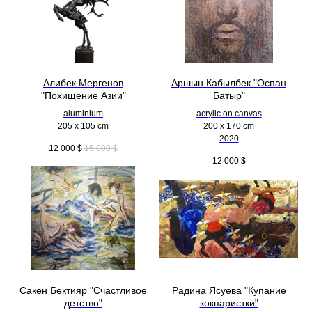
Алибек Мергенов
Аршын Кабылбек "Оспан
"Похищение Азии"
Батыр"
aluminium
acrylic on canvas
205 x 105 cm
200 x 170 cm
2020
12 000
$
15 000
$
12 000
$
Сакен Бектияр "Счастливое
Радина Ясуева "Купание
детство"
кокпаристки"