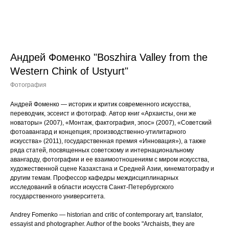
Андрей Фоменко "Boszhira Valley from the
Western Chink of Ustyurt"
Фотография
Андрей Фоменко — историк и критик современного искусства,
переводчик, эссеист и фотограф. Автор книг «Архаисты, они же
новаторы» (2007), «Монтаж, фактография, эпос» (2007), «Советский
фотоавангард и концепция; производственно-утилитарного
искусства» (2011), государственная премия «Инновация»), а также
ряда статей, посвященных советскому и интернациональному
авангарду, фотографии и ее взаимоотношениям с миром искусства,
художественной сцене Казахстана и Средней Азии, кинематографу и
другим темам. ​Профессор кафедры междисциплинарных
исследований в области искусств Санкт-Петербургского
государственного университета.
Andrey Fomenko — historian and critic of contemporary art, translator,
essayist and photographer. Author of the books "Archaists, they are