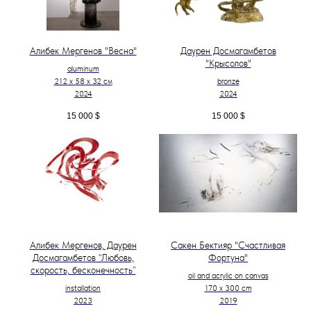
Алибек Мергенов "Весна"
Даурен Досмагамбетов
"Крысолов"
aluminum
212 х 58 х 32 см
bronze
2024
2024
15 000
$
15 000
$
Алибек Мергенов, Даурен
Сакен Бектияр "Счастливая
Досмагамбетов “Любовь,
Фортуна"
скорость, бесконечность”
oil and acrylic on canvas
installation
170 x 300 cm
2023
2019