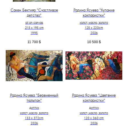
Сакен Бектияр "Счастливое
Радина Ясуева "Купание
детство"
кокпаристки"
oil on canvas
холст, масло, золото
215 x 195 cm
125 х 220cm
1995
2026
11 700
$
10 500
$
Радина Ясуева "Беременный
Радина Ясуева "Цветение
тюльпан"
кокпаристки"
диптих
диптих
холст, масло, золото
холст, масло, золото
133 х 372cm
120 х 360 cm
2026
2026