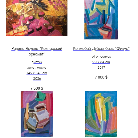
Радина Ясуева "Кокпарский
Кенжебай Дуйсенбаев "Фикус"
орнамет"
oil on canvas
диптих
90 x 64 cm
холст, масло
2017
145 х 345 cm
7 000
$
2026
7 500
$