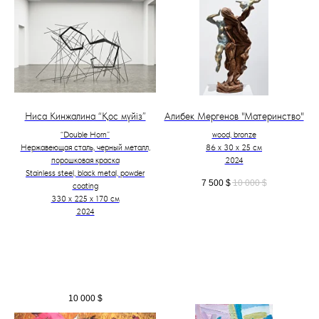
Ниса Кинжалина “Қос мүйіз”
Алибек Мергенов "Материнство"
“Double Horn”
wood, bronze
Нержавеющая сталь, черный металл,
86 х 30 х 25 см
порошковая краска
2024
Stainless steel, black metal, powder
7 500
$
10 000
$
coating
330 х 225 х 170 см
2024
10 000
$