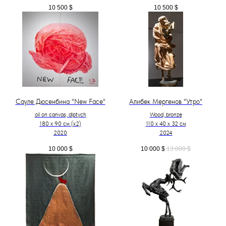
10 500
$
10 500
$
Сауле Дюсенбина "New Face"
Алибек Мергенов "Утро"
oil on canvas, diptych
Wood, bronze
180 x 90 см (х2)
110 х 40 х 32 см
2020
2024
10 000
$
10 000
$
13 000
$