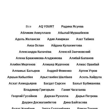
Все
AQ YOURT
Радина Ясуева
Абликим Акмуллаев
Абылай Мурашбеков
Адель Желански
Адия Амиржан
Азат Табиев
Аиза Оспан
Айдана Кулахметова
Александра Калачёва
Алексей Заечковский
Алена Бражникова-Агаджикова
Алибай Бапанов
Алибек Мергенов
Алишер Жургенов
Алмас Оракбай
Алпамыс Батыров
Андрей Фоменко
Артем Утров
Аршын Кабылбек
Арыстанбек Шалбаев
Асель Хайрула
Асхат Ахмедьяров
Багдат Сарсен
Бахыт Бубиканова
Владимир Григорьян
Гания Чагатаева
Георгий Гусейнов
Дархан Рухолла
Дарья Петрова
Даурен Досмагамбетов
Дина Байтасова
Дулат Усенбаев
Зитта Султанбаева
Ержан Танаев