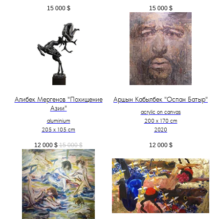
15 000
$
15 000
$
Алибек Мергенов "Похищение
Аршын Кабылбек "Оспан Батыр"
Азии"
acrylic on canvas
aluminium
200 x 170 cm
205 x 105 cm
2020
12 000
$
15 000
$
12 000
$