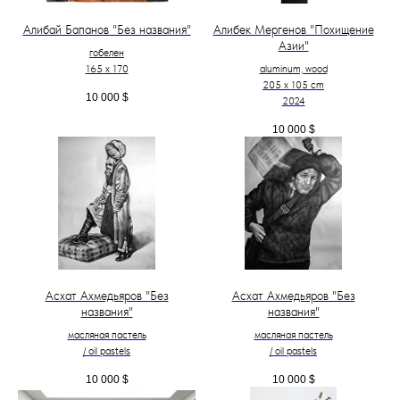
Алибай Бапанов "Без названия"
Алибек Мергенов "Похищение
Азии"
гобелен
165 x 170
aluminum, wood
205 х 105 cm
10 000
$
2024
10 000
$
Асхат Ахмедьяров "Без
Асхат Ахмедьяров "Без
названия"
названия"
масляная пастель
масляная пастель
/ oil pastels
/ oil pastels
10 000
$
10 000
$