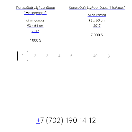
Кенжебай Дуйсенбаев
Кенжебай Дуйсенбаев "Пейзаж"
"Натюрморт"
oil on canvas
oil on canvas
92 x 63 cm
93 x 64 cm
2017
2017
7 000
$
7 000
$
1
2
3
4
5
...
40
+
7 (702) 190 14 12