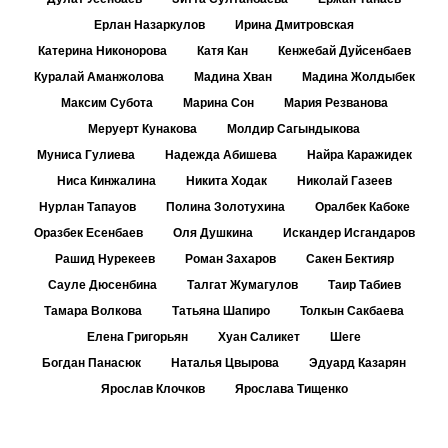
Ерлан Назаркулов
Ирина Дмитровская
Катерина Никонорова
Катя Кан
Кенжебай Дуйсенбаев
Куралай Аманжолова
Мадина Хван
Мадина Жолдыбек
Максим Субота
Марина Сон
Мария Резванова
Меруерт Кунакова
Молдир Сагындыкова
Муниса Гулиева
Надежда Абишева
Найра Каражидек
Ниса Кинжалина
Никита Ходак
Николай Газеев
Нурлан Тапауов
Полина Золотухина
Оралбек Кабоке
Оразбек Есенбаев
Оля Душкина
Искандер Исгандаров
Рашид Нурекеев
Роман Захаров
Сакен Бектияр
Сауле Дюсенбина
Талгат Жумагулов
Таир Табиев
Тамара Волкова
Татьяна Шапиро
Толкын Сакбаева
Елена Григорьян
Хуан Саликет
Шеге
Богдан Панасюк
Наталья Цвырова
Эдуард Казарян
Ярослав Клочков
Ярослава Тищенко