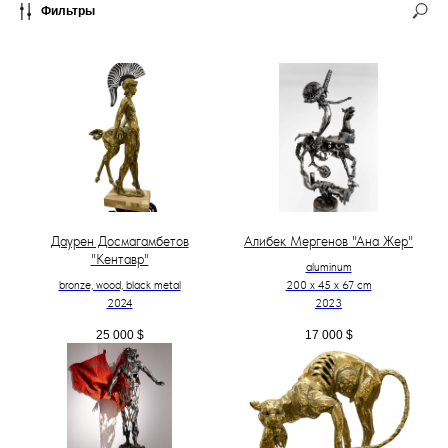
Фильтры
Даурен Досмагамбетов
Алибек Мергенов "Ана Жер"
"Кентавр"
aluminum
bronze, wood, black metal
200 х 45 х 67 cm
2024
2023
25 000
$
17 000
$