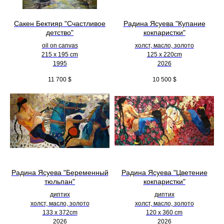
Сакен Бектияр "Счастливое
Радина Ясуева "Купание
детство"
кокпаристки"
oil on canvas
холст, масло, золото
215 x 195 cm
125 х 220cm
1995
2026
11 700
$
10 500
$
Радина Ясуева "Беременный
Радина Ясуева "Цветение
тюльпан"
кокпаристки"
диптих
диптих
холст, масло, золото
холст, масло, золото
133 х 372cm
120 х 360 cm
2026
2026