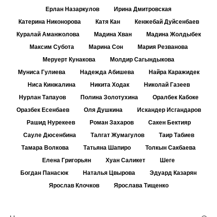
Ерлан Назаркулов
Ирина Дмитровская
Катерина Никонорова
Катя Кан
Кенжебай Дуйсенбаев
Куралай Аманжолова
Мадина Хван
Мадина Жолдыбек
Максим Субота
Марина Сон
Мария Резванова
Меруерт Кунакова
Молдир Сагындыкова
Муниса Гулиева
Надежда Абишева
Найра Каражидек
Ниса Кинжалина
Никита Ходак
Николай Газеев
Нурлан Тапауов
Полина Золотухина
Оралбек Кабоке
Оразбек Есенбаев
Оля Душкина
Искандер Исгандаров
Рашид Нурекеев
Роман Захаров
Сакен Бектияр
Сауле Дюсенбина
Талгат Жумагулов
Таир Табиев
Тамара Волкова
Татьяна Шапиро
Толкын Сакбаева
Елена Григорьян
Хуан Саликет
Шеге
Богдан Панасюк
Наталья Цвырова
Эдуард Казарян
Ярослав Клочков
Ярослава Тищенко