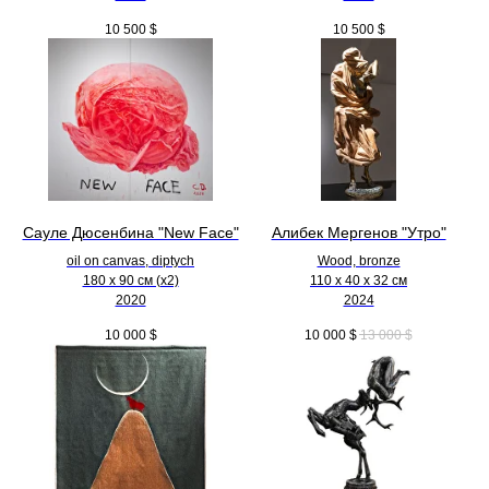
10 500
$
10 500
$
Сауле Дюсенбина "New Face"
Алибек Мергенов "Утро"
oil on canvas, diptych
Wood, bronze
180 x 90 см (х2)
110 х 40 х 32 см
2020
2024
10 000
$
10 000
$
13 000
$