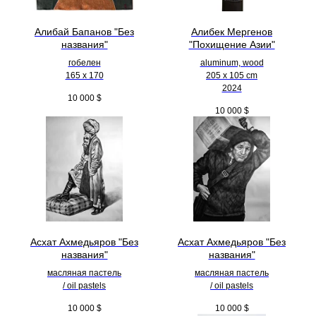
Алибай Бапанов "Без
Алибек Мергенов
названия"
"Похищение Азии"
гобелен
aluminum, wood
165 x 170
205 х 105 cm
2024
10 000
$
10 000
$
Асхат Ахмедьяров "Без
Асхат Ахмедьяров "Без
названия"
названия"
масляная пастель
масляная пастель
/ oil pastels
/ oil pastels
10 000
$
10 000
$