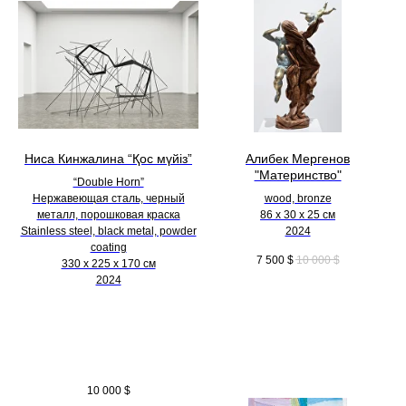
Ниса Кинжалина “Қос мүйіз”
Алибек Мергенов
"Материнство"
“Double Horn”
Нержавеющая сталь, черный
wood, bronze
металл, порошковая краска
86 х 30 х 25 см
Stainless steel, black metal, powder
2024
coating
7 500
$
10 000
$
330 х 225 х 170 см
2024
10 000
$