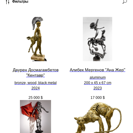
Фильтры
Даурен Досмагамбетов
Алибек Мергенов "Ана Жер"
"Кентавр"
aluminum
bronze, wood, black metal
200 х 45 х 67 cm
2024
2023
25 000
$
17 000
$