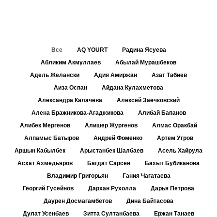
Все
AQ YOURT
Радина Ясуева
Абликим Акмуллаев
Абылай Мурашбеков
Адель Желански
Адия Амиржан
Азат Табиев
Аиза Оспан
Айдана Кулахметова
Александра Калачёва
Алексей Заечковский
Алена Бражникова-Агаджикова
Алибай Бапанов
Алибек Мергенов
Алишер Жургенов
Алмас Оракбай
Алпамыс Батыров
Андрей Фоменко
Артем Утров
Аршын Кабылбек
Арыстанбек Шалбаев
Асель Хайрула
Асхат Ахмедьяров
Багдат Сарсен
Бахыт Бубиканова
Владимир Григорьян
Гания Чагатаева
Георгий Гусейнов
Дархан Рухолла
Дарья Петрова
Даурен Досмагамбетов
Дина Байтасова
Дулат Усенбаев
Зитта Султанбаева
Ержан Танаев