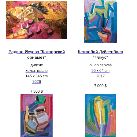
Радина Ясуева "Кокпарский
Кенжебай Дуйсенбаев
орнамет"
"Фикус"
диптих
oil on canvas
холст, масло
90 x 64 cm
145 х 345 cm
2017
2026
7 000
$
7 500
$