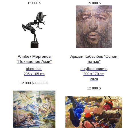
15 000
$
15 000
$
Алибек Мергенов
Аршын Кабылбек "Оспан
"Похищение Азии"
Батыр"
aluminium
acrylic on canvas
205 x 105 cm
200 x 170 cm
2020
12 000
$
15 000
$
12 000
$