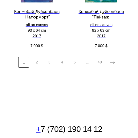
Кенжебай Дуйсенбаев
Кенжебай Дуйсенбаев
"Натюрморт"
"Пейзаж"
oil on canvas
oil on canvas
93 x 64 cm
92 x 63 cm
2017
2017
7 000
$
7 000
$
1
2
3
4
5
...
40
+
7 (702) 190 14 12