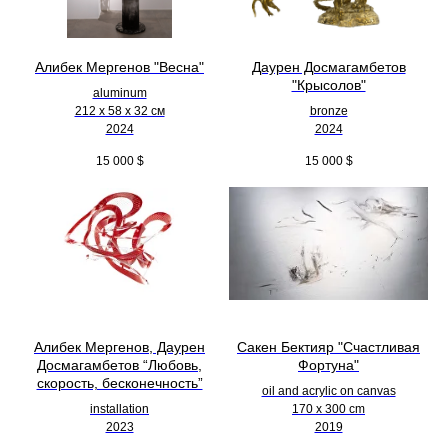
Алибек Мергенов "Весна"
Даурен Досмагамбетов
"Крысолов"
aluminum
212 х 58 х 32 см
bronze
2024
2024
15 000
$
15 000
$
Алибек Мергенов, Даурен
Сакен Бектияр "Счастливая
Досмагамбетов “Любовь,
Фортуна"
скорость, бесконечность”
oil and acrylic on canvas
installation
170 x 300 cm
2023
2019