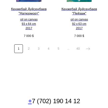
Кенжебай Дуйсенбаев
Кенжебай Дуйсенбаев
"Натюрморт"
"Пейзаж"
oil on canvas
oil on canvas
93 x 64 cm
92 x 63 cm
2017
2017
7 000
$
7 000
$
1
2
3
4
5
...
40
+
7 (702) 190 14 12