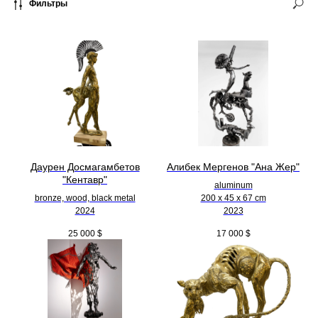
Фильтры
Даурен Досмагамбетов
Алибек Мергенов "Ана Жер"
"Кентавр"
aluminum
bronze, wood, black metal
200 х 45 х 67 cm
2024
2023
25 000
$
17 000
$