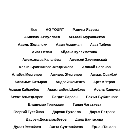
Все
AQ YOURT
Радина Ясуева
Абликим Акмуллаев
Абылай Мурашбеков
Адель Желански
Адия Амиржан
Азат Табиев
Аиза Оспан
Айдана Кулахметова
Александра Калачёва
Алексей Заечковский
Алена Бражникова-Агаджикова
Алибай Бапанов
Алибек Мергенов
Алишер Жургенов
Алмас Оракбай
Алпамыс Батыров
Андрей Фоменко
Артем Утров
Аршын Кабылбек
Арыстанбек Шалбаев
Асель Хайрула
Асхат Ахмедьяров
Багдат Сарсен
Бахыт Бубиканова
Владимир Григорьян
Гания Чагатаева
Георгий Гусейнов
Дархан Рухолла
Дарья Петрова
Даурен Досмагамбетов
Дина Байтасова
Дулат Усенбаев
Зитта Султанбаева
Ержан Танаев