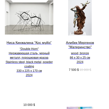
Ниса Кинжалина “Қос мүйіз”
Алибек Мергенов
"Материнство"
“Double Horn”
Нержавеющая сталь, черный
wood, bronze
металл, порошковая краска
86 х 30 х 25 см
Stainless steel, black metal, powder
2024
coating
7 500
$
10 000
$
330 х 225 х 170 см
2024
10 000
$