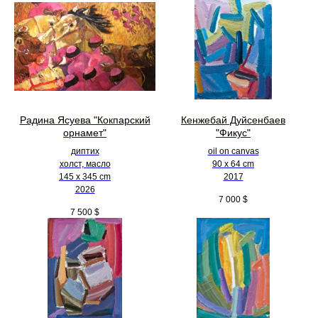
Радина Ясуева "Кокпарский
Кенжебай Дуйсенбаев
орнамет"
"Фикус"
диптих
oil on canvas
холст, масло
90 x 64 cm
145 х 345 cm
2017
2026
7 000
$
7 500
$