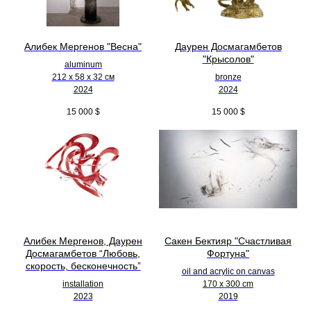
Алибек Мергенов "Весна"
Даурен Досмагамбетов
"Крысолов"
aluminum
212 х 58 х 32 см
bronze
2024
2024
15 000
$
15 000
$
Алибек Мергенов, Даурен
Сакен Бектияр "Счастливая
Досмагамбетов “Любовь,
Фортуна"
скорость, бесконечность”
oil and acrylic on canvas
installation
170 x 300 cm
2023
2019