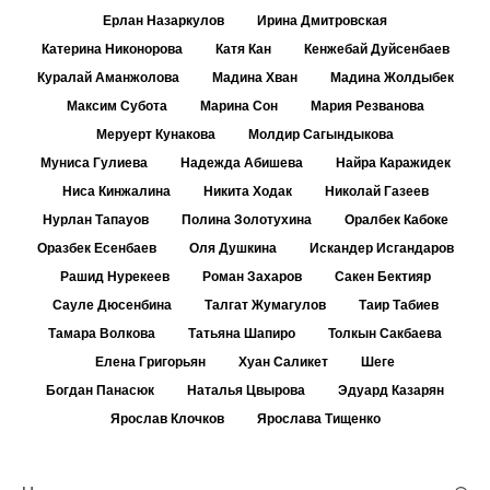
Ерлан Назаркулов
Ирина Дмитровская
Катерина Никонорова
Катя Кан
Кенжебай Дуйсенбаев
Куралай Аманжолова
Мадина Хван
Мадина Жолдыбек
Максим Субота
Марина Сон
Мария Резванова
Меруерт Кунакова
Молдир Сагындыкова
Муниса Гулиева
Надежда Абишева
Найра Каражидек
Ниса Кинжалина
Никита Ходак
Николай Газеев
Нурлан Тапауов
Полина Золотухина
Оралбек Кабоке
Оразбек Есенбаев
Оля Душкина
Искандер Исгандаров
Рашид Нурекеев
Роман Захаров
Сакен Бектияр
Сауле Дюсенбина
Талгат Жумагулов
Таир Табиев
Тамара Волкова
Татьяна Шапиро
Толкын Сакбаева
Елена Григорьян
Хуан Саликет
Шеге
Богдан Панасюк
Наталья Цвырова
Эдуард Казарян
Ярослав Клочков
Ярослава Тищенко