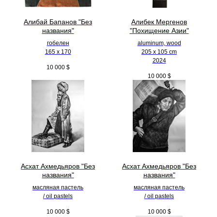
Алибай Бапанов "Без
Алибек Мергенов
названия"
"Похищение Азии"
гобелен
aluminum, wood
165 x 170
205 х 105 cm
2024
10 000
$
10 000
$
Асхат Ахмедьяров "Без
Асхат Ахмедьяров "Без
названия"
названия"
масляная пастель
масляная пастель
/ oil pastels
/ oil pastels
10 000
$
10 000
$