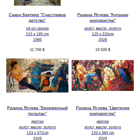
Сакен Бектияр "Счастливое
Радина Ясуева "Купание
детство"
кокпаристки"
oil on canvas
холст, масло, золото
215 x 195 cm
125 х 220cm
1995
2026
11 700
$
10 500
$
Радина Ясуева "Беременный
Радина Ясуева "Цветение
тюльпан"
кокпаристки"
диптих
диптих
холст, масло, золото
холст, масло, золото
133 х 372cm
120 х 360 cm
2026
2026