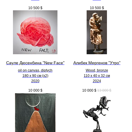
10 500
$
10 500
$
Сауле Дюсенбина "New Face"
Алибек Мергенов "Утро"
oil on canvas, diptych
Wood, bronze
180 x 90 см (х2)
110 х 40 х 32 см
2020
2024
10 000
$
10 000
$
13 000
$