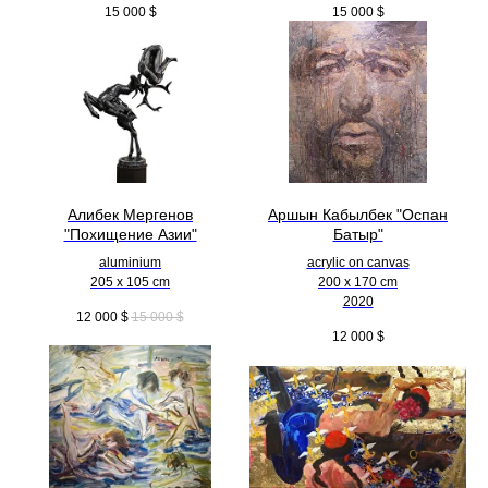
15 000
$
15 000
$
Алибек Мергенов
Аршын Кабылбек "Оспан
"Похищение Азии"
Батыр"
aluminium
acrylic on canvas
205 x 105 cm
200 x 170 cm
2020
12 000
$
15 000
$
12 000
$