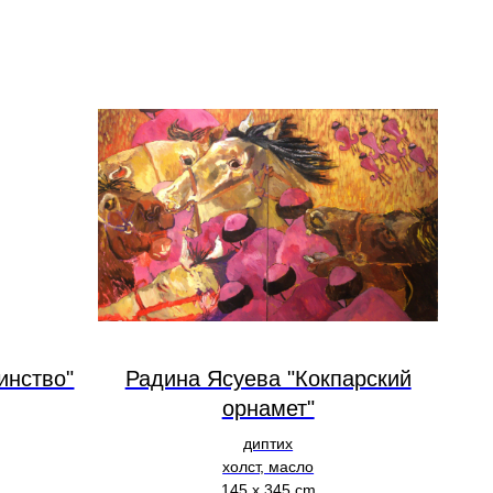
инство"
Радина Ясуева "Кокпарский
орнамет"
диптих
холст, масло
145 х 345 cm