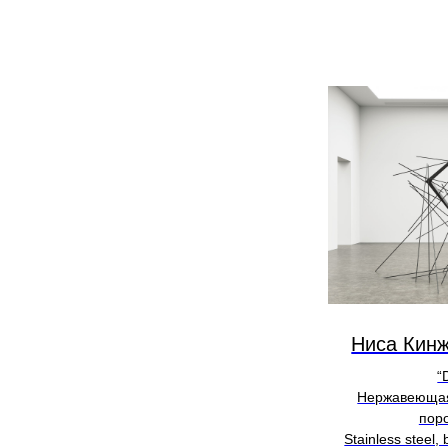
Ниса Кинж
“
Нержавеющая
пор
Stainless steel,