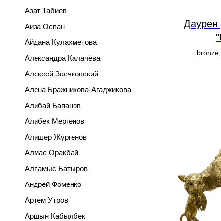
Азат Табиев
Даурен
Аиза Оспан
"
Айдана Кулахметова
bronze,
Александра Калачёва
Алексей Заечковский
Алена Бражникова-Агаджикова
Алибай Бапанов
Алибек Мергенов
Алишер Жургенов
Алмас Оракбай
Алпамыс Батыров
Андрей Фоменко
Артем Утров
Аршын Кабылбек