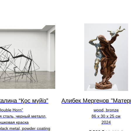
алина “Қос мүйіз”
Алибек Мергенов "Матер
Double Horn”
wood, bronze
 сталь, черный металл,
86 х 30 х 25 см
ошковая краска
2024
 black metal, powder coating