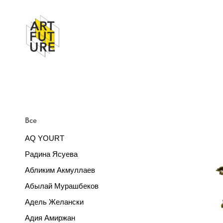
Все
AQ YOURT
Радина Ясуева
Абликим Акмуллаев
Абылай Мурашбеков
Адель Желански
Адия Амиржан