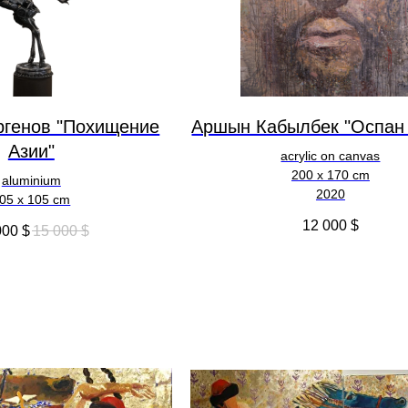
ргенов "Похищение
Аршын Кабылбек "Оспан
Азии"
acrylic on canvas
200 x 170 cm
aluminium
2020
05 x 105 cm
12 000
$
000
$
15 000
$