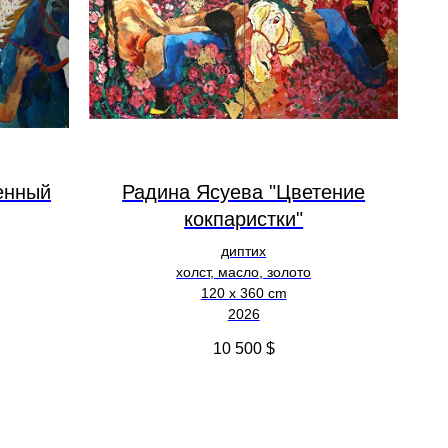
енный
Радина Ясуева "Цветение
кокпаристки"
диптих
холст, масло, золото
120 х 360 cm
2026
10 500
$