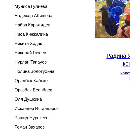
Муниса Гулиева
Надежда Абишева
Найра Каражидек
Ниса Кинжалина
Никита Ходак
Николай Газеев
Радина 
Нурлан Тапауов
ко
Полина Золотухина
холс
Оралбек Кабоке
Оразбек Есенбаев
Оля Душкина
Искандер Исгандаров
Рашид Нурекеев
Роман Захаров