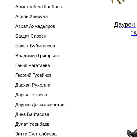
Арыстанбек Шалбаев
Асель Хайрула
Даурен
Асхат Ахмедьяров
"
Багдат Сарсен
Бахыт Бубиканова
Владимир Григорьян
Гания Чагатаева
Георгий Гусейнов
Дархан Рухолла
Дарья Петрова
Даурен Досмагамбетов
Дина Байтасова
Дулат Усенбаев
Зитта Султанбаева