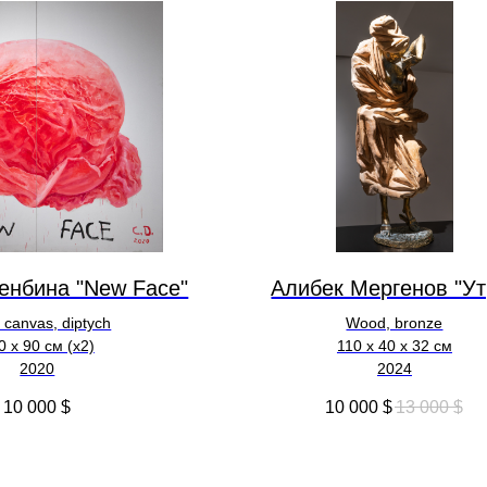
енбина "New Face"
Алибек Мергенов "Ут
n canvas, diptych
Wood, bronze
0 x 90 см (х2)
110 х 40 х 32 см
2020
2024
10 000
$
10 000
$
13 000
$