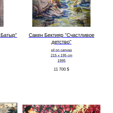
 Батыр"
Сакен Бектияр "Счастливое
детство"
oil on canvas
215 x 195 cm
1995
11 700
$