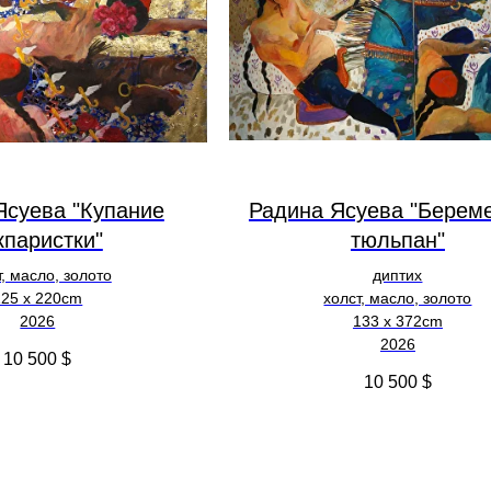
Ясуева "Купание
Радина Ясуева "Берем
кпаристки"
тюльпан"
т, масло, золото
диптих
125 х 220cm
холст, масло, золото
2026
133 х 372cm
2026
10 500
$
10 500
$