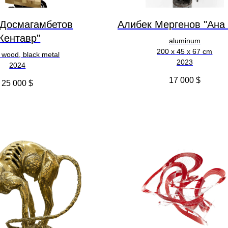
 Досмагамбетов
Алибек Мергенов "Ана
Кентавр"
aluminum
200 х 45 х 67 cm
 wood, black metal
2023
2024
17 000
$
25 000
$