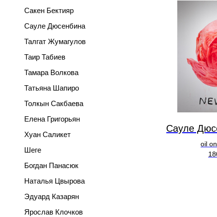
Сакен Бектияр
Сауле Дюсенбина
Талгат Жумагулов
Таир Табиев
Тамара Волкова
Татьяна Шапиро
Толкын Сакбаева
Елена Григорьян
Сауле Дюс
Хуан Саликет
oil o
Шеге
18
Богдан Панасюк
Наталья Цвырова
Эдуард Казарян
Ярослав Клочков