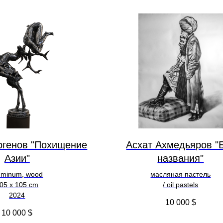
ргенов "Похищение
Асхат Ахмедьяров "
Азии"
названия"
uminum, wood
масляная пастель
05 х 105 cm
/ oil pastels
2024
10 000
$
10 000
$