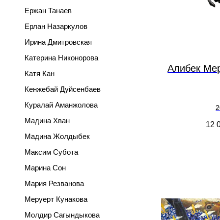
Ержан Танаев
Ерлан Назаркулов
Ирина Дмитровская
Катерина Никонорова
Алибек Ме
Катя Кан
Кенжебай Дуйсенбаев
Куралай Аманжолова
2
Мадина Хван
12 
Мадина Жолдыбек
Максим Субота
Марина Сон
Мария Резванова
Меруерт Кунакова
Молдир Сагындыкова