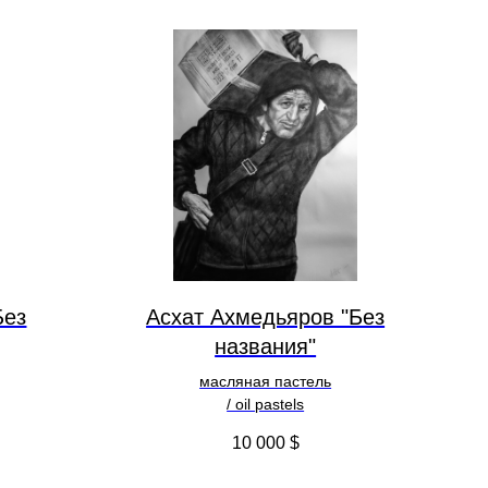
Без
Асхат Ахмедьяров "Без
названия"
масляная пастель
/ oil pastels
10 000
$