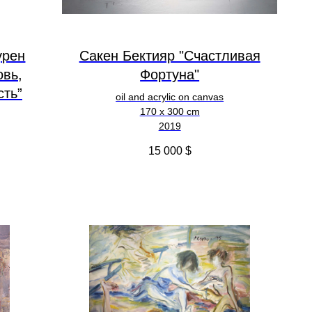
урен
Сакен Бектияр "Счастливая
овь,
Фортуна"
сть”
oil and acrylic on canvas
170 x 300 cm
2019
15 000
$