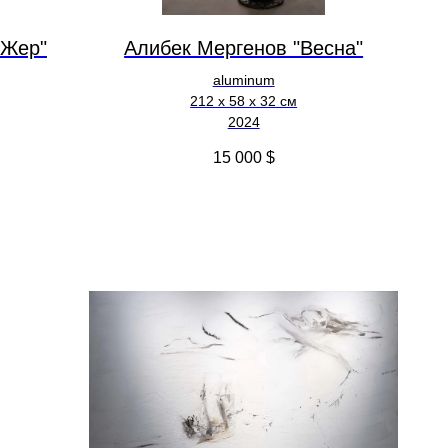
 Жер"
Алибек Мергенов "Весна"
aluminum
212 х 58 х 32 см
2024
15 000
$