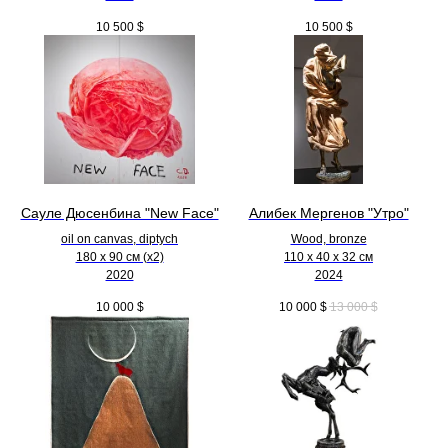
10 500
$
10 500
$
Сауле Дюсенбина "New Face"
Алибек Мергенов "Утро"
oil on canvas, diptych
Wood, bronze
180 x 90 см (х2)
110 х 40 х 32 см
2020
2024
10 000
$
10 000
$
13 000
$