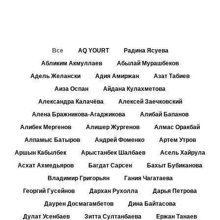
Все
AQ YOURT
Радина Ясуева
Абликим Акмуллаев
Абылай Мурашбеков
Адель Желански
Адия Амиржан
Азат Табиев
Аиза Оспан
Айдана Кулахметова
Александра Калачёва
Алексей Заечковский
Алена Бражникова-Агаджикова
Алибай Бапанов
Алибек Мергенов
Алишер Жургенов
Алмас Оракбай
Алпамыс Батыров
Андрей Фоменко
Артем Утров
Аршын Кабылбек
Арыстанбек Шалбаев
Асель Хайрула
Асхат Ахмедьяров
Багдат Сарсен
Бахыт Бубиканова
Владимир Григорьян
Гания Чагатаева
Георгий Гусейнов
Дархан Рухолла
Дарья Петрова
Даурен Досмагамбетов
Дина Байтасова
Дулат Усенбаев
Зитта Султанбаева
Ержан Танаев