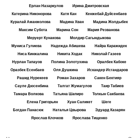
Ерлан Назаркулов
Ирина Дмитровская
Катерина Никонорова
Катя Кан
Кенжебай Дуйсенбаев
Куралай Аманжолова
Мадина Хван
Мадина Жолдыбек
Максим Субота
Марина Сон
Мария Резванова
Меруерт Кунакова
Молдир Сагындыкова
Муниса Гулиева
Надежда Абишева
Найра Каражидек
Ниса Кинжалина
Никита Ходак
Николай Газеев
Нурлан Тапауов
Полина Золотухина
Оралбек Кабоке
Оразбек Есенбаев
Оля Душкина
Искандер Исгандаров
Рашид Нурекеев
Роман Захаров
Сакен Бектияр
Сауле Дюсенбина
Талгат Жумагулов
Таир Табиев
Тамара Волкова
Татьяна Шапиро
Толкын Сакбаева
Елена Григорьян
Хуан Саликет
Шеге
Богдан Панасюк
Наталья Цвырова
Эдуард Казарян
Ярослав Клочков
Ярослава Тищенко