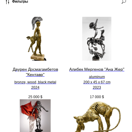
Фильтры
Даурен Досмагамбетов
Алибек Мергенов "Ана Жер"
"Кентавр"
aluminum
bronze, wood, black metal
200 х 45 х 67 cm
2024
2023
25 000
$
17 000
$