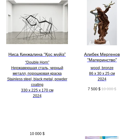
Ниса Кинжалина “Қос мүйіз”
Алибек Мергенов
"Материнство"
“Double Horn”
Нержавеющая сталь, черный
wood, bronze
металл, порошковая краска
86 х 30 х 25 см
Stainless steel, black metal, powder
2024
coating
7 500
$
10 000
$
330 х 225 х 170 см
2024
10 000
$