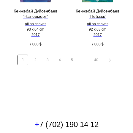
Кенжебай Дуйсенбаев
Кенжебай Дуйсенбаев
"Натюрморт"
"Пейзаж"
oil on canvas
oil on canvas
93 x 64 cm
92 x 63 cm
2017
2017
7 000
$
7 000
$
1
2
3
4
5
...
40
+
7 (702) 190 14 12