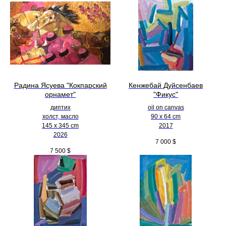
Радина Ясуева "Кокпарский
Кенжебай Дуйсенбаев
орнамет"
"Фикус"
диптих
oil on canvas
холст, масло
90 x 64 cm
145 х 345 cm
2017
2026
7 000
$
7 500
$