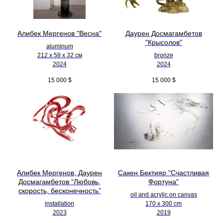
Алибек Мергенов "Весна"
Даурен Досмагамбетов
"Крысолов"
aluminum
212 х 58 х 32 см
bronze
2024
2024
15 000
$
15 000
$
Алибек Мергенов, Даурен
Сакен Бектияр "Счастливая
Досмагамбетов “Любовь,
Фортуна"
скорость, бесконечность”
oil and acrylic on canvas
installation
170 x 300 cm
2023
2019