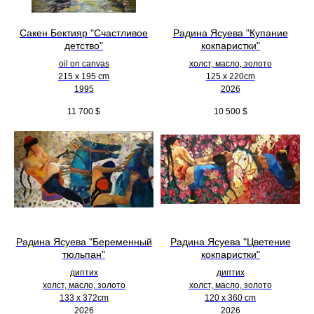
Сакен Бектияр "Счастливое
Радина Ясуева "Купание
детство"
кокпаристки"
oil on canvas
холст, масло, золото
215 x 195 cm
125 х 220cm
1995
2026
11 700
$
10 500
$
Радина Ясуева "Беременный
Радина Ясуева "Цветение
тюльпан"
кокпаристки"
диптих
диптих
холст, масло, золото
холст, масло, золото
133 х 372cm
120 х 360 cm
2026
2026