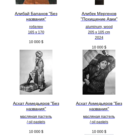
Алибай Бапанов "Без
Алибек Мергенов
названия"
"Похищение Азии"
гобелен
aluminum, wood
165 x 170
205 х 105 cm
2024
10 000
$
10 000
$
Асхат Ахмедьяров "Без
Асхат Ахмедьяров "Без
названия"
названия"
масляная пастель
масляная пастель
/ oil pastels
/ oil pastels
10 000
$
10 000
$