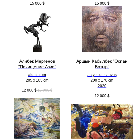
15 000
$
15 000
$
Алибек Мергенов
Аршын Кабылбек "Оспан
"Похищение Азии"
Батыр"
aluminium
acrylic on canvas
205 x 105 cm
200 x 170 cm
2020
12 000
$
15 000
$
12 000
$