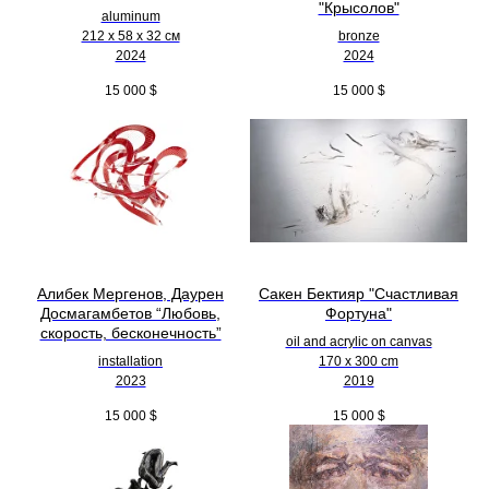
"Крысолов"
aluminum
212 х 58 х 32 см
bronze
2024
2024
15 000
$
15 000
$
Алибек Мергенов, Даурен
Сакен Бектияр "Счастливая
Досмагамбетов “Любовь,
Фортуна"
скорость, бесконечность”
oil and acrylic on canvas
installation
170 x 300 cm
2023
2019
15 000
$
15 000
$