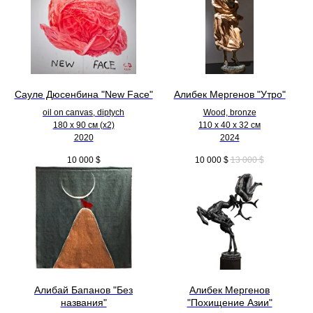
Сауле Дюсенбина "New Face"
Алибек Мергенов "Утро"
oil on canvas, diptych
Wood, bronze
180 x 90 см (х2)
110 х 40 х 32 см
2020
2024
10 000
$
10 000
$
13 000
$
Алибай Бапанов "Без
Алибек Мергенов
названия"
"Похищение Азии"