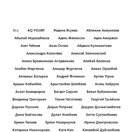
Все
AQ YOURT
Радина Ясуева
Абликим Акмуллаев
Абылай Мурашбеков
Адель Желански
Адия Амиржан
Азат Табиев
Аиза Оспан
Айдана Кулахметова
Александра Калачёва
Алексей Заечковский
Алена Бражникова-Агаджикова
Алибай Бапанов
Алибек Мергенов
Алишер Жургенов
Алмас Оракбай
Алпамыс Батыров
Андрей Фоменко
Артем Утров
Аршын Кабылбек
Арыстанбек Шалбаев
Асель Хайрула
Асхат Ахмедьяров
Багдат Сарсен
Бахыт Бубиканова
Владимир Григорьян
Гания Чагатаева
Георгий Гусейнов
Дархан Рухолла
Дарья Петрова
Даурен Досмагамбетов
Дина Байтасова
Дулат Усенбаев
Зитта Султанбаева
Ержан Танаев
Ерлан Назаркулов
Ирина Дмитровская
Катерина Никонорова
Катя Кан
Кенжебай Дуйсенбаев