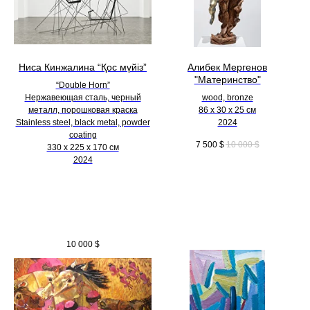
Ниса Кинжалина “Қос мүйіз”
Алибек Мергенов
"Материнство"
“Double Horn”
Нержавеющая сталь, черный
wood, bronze
металл, порошковая краска
86 х 30 х 25 см
Stainless steel, black metal, powder
2024
coating
7 500
$
10 000
$
330 х 225 х 170 см
2024
10 000
$