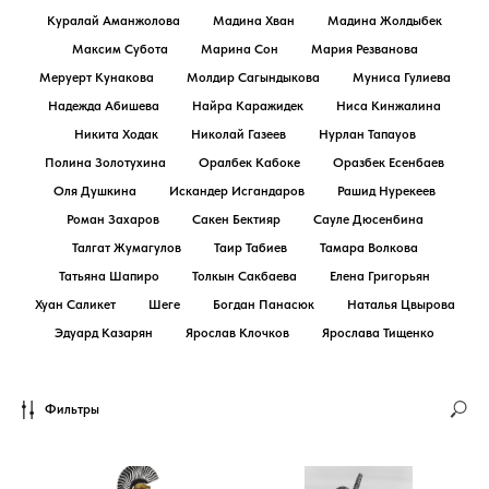
Куралай Аманжолова
Мадина Хван
Мадина Жолдыбек
Максим Субота
Марина Сон
Мария Резванова
Меруерт Кунакова
Молдир Сагындыкова
Муниса Гулиева
Надежда Абишева
Найра Каражидек
Ниса Кинжалина
Никита Ходак
Николай Газеев
Нурлан Тапауов
Полина Золотухина
Оралбек Кабоке
Оразбек Есенбаев
Оля Душкина
Искандер Исгандаров
Рашид Нурекеев
Роман Захаров
Сакен Бектияр
Сауле Дюсенбина
Талгат Жумагулов
Таир Табиев
Тамара Волкова
Татьяна Шапиро
Толкын Сакбаева
Елена Григорьян
Хуан Саликет
Шеге
Богдан Панасюк
Наталья Цвырова
Эдуард Казарян
Ярослав Клочков
Ярослава Тищенко
Фильтры