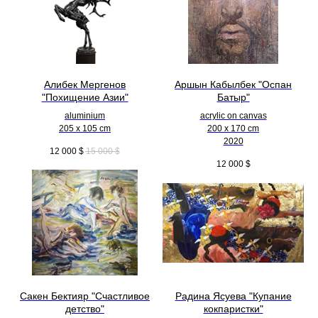
Алибек Мергенов
Аршын Кабылбек "Оспан
"Похищение Азии"
Батыр"
aluminium
acrylic on canvas
205 x 105 cm
200 x 170 cm
2020
12 000
$
15 000
$
12 000
$
Сакен Бектияр "Счастливое
Радина Ясуева "Купание
детство"
кокпаристки"