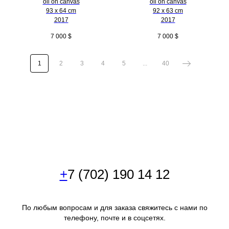
oil on canvas
oil on canvas
93 x 64 cm
92 x 63 cm
2017
2017
7 000
$
7 000
$
1
2
3
4
5
...
40
+
7 (702) 190 14 12
По любым вопросам и для заказа свяжитесь с нами по
телефону, почте и в соцсетях.