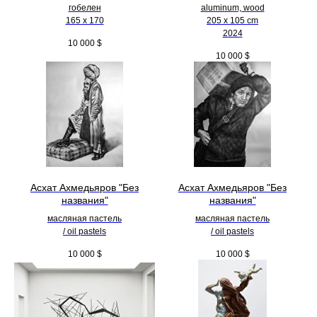
гобелен
aluminum, wood
165 x 170
205 х 105 cm
2024
10 000
$
10 000
$
Асхат Ахмедьяров "Без
Асхат Ахмедьяров "Без
названия"
названия"
масляная пастель
масляная пастель
/ oil pastels
/ oil pastels
10 000
$
10 000
$