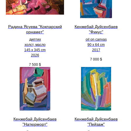
Радина Ясуева "Кокпарский
Кенжебай Дуйсенбаев
орнамет"
"Фикус"
диптих
oil on canvas
холст, масло
90 x 64 cm
145 х 345 cm
2017
2026
7 000
$
7 500
$
Кенжебай Дуйсенбаев
Кенжебай Дуйсенбаев
"Натюрморт"
"Пейзаж"