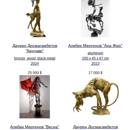
Даурен Досмагамбетов
Алибек Мергенов "Ана Жер"
"Кентавр"
aluminum
bronze, wood, black metal
200 х 45 х 67 cm
2024
2023
25 000
$
17 000
$
Алибек Мергенов "Весна"
Даурен Досмагамбетов