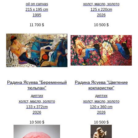
oil on canvas
холст, масло, золото
215 x 195 cm
125 х 220cm
1995
2026
11 700
$
10 500
$
Радина Ясуева "Беременный
Радина Ясуева "Цветение
тюльпан"
кокпаристки"
диптих
диптих
холст, масло, золото
холст, масло, золото
133 х 372cm
120 х 360 cm
2026
2026
10 500
$
10 500
$