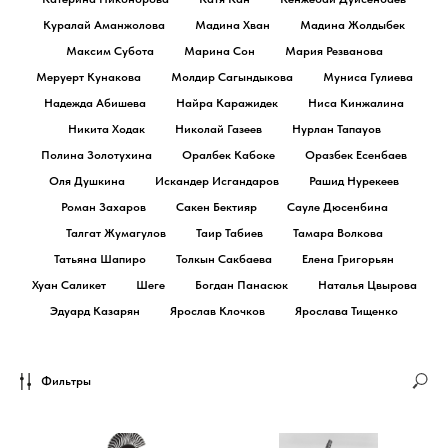
Куралай Аманжолова
Мадина Хван
Мадина Жолдыбек
Максим Субота
Марина Сон
Мария Резванова
Меруерт Кунакова
Молдир Сагындыкова
Муниса Гулиева
Надежда Абишева
Найра Каражидек
Ниса Кинжалина
Никита Ходак
Николай Газеев
Нурлан Тапауов
Полина Золотухина
Оралбек Кабоке
Оразбек Есенбаев
Оля Душкина
Искандер Исгандаров
Рашид Нурекеев
Роман Захаров
Сакен Бектияр
Сауле Дюсенбина
Талгат Жумагулов
Таир Табиев
Тамара Волкова
Татьяна Шапиро
Толкын Сакбаева
Елена Григорьян
Хуан Саликет
Шеге
Богдан Панасюк
Наталья Цвырова
Эдуард Казарян
Ярослав Клочков
Ярослава Тищенко
Фильтры