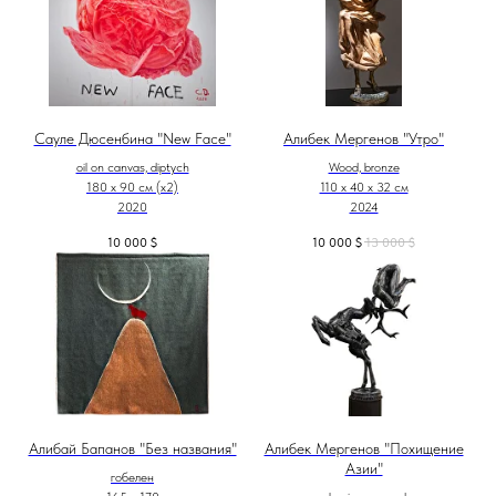
Сауле Дюсенбина "New Face"
Алибек Мергенов "Утро"
oil on canvas, diptych
Wood, bronze
180 x 90 см (х2)
110 х 40 х 32 см
2020
2024
10 000
$
10 000
$
13 000
$
Алибай Бапанов "Без названия"
Алибек Мергенов "Похищение
Азии"
гобелен