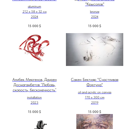
"Крысолов"
aluminum
212 х 58 х 32 см
bronze
2024
2024
15 000
$
15 000
$
Алибек Мергенов, Даурен
Сакен Бектияр "Счастливая
Досмагамбетов “Любовь,
Фортуна"
скорость, бесконечность”
oil and acrylic on canvas
installation
170 x 300 cm
2023
2019
15 000
$
15 000
$