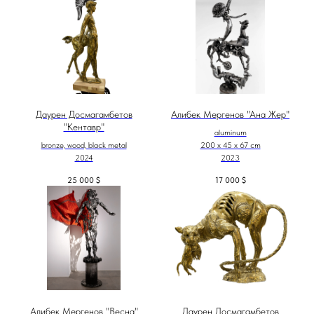
Даурен Досмагамбетов
Алибек Мергенов "Ана Жер"
"Кентавр"
aluminum
bronze, wood, black metal
200 х 45 х 67 cm
2024
2023
25 000
$
17 000
$
Алибек Мергенов "Весна"
Даурен Досмагамбетов