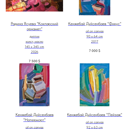
Радина Ясуева "Кокпарский
Кенжебай Дуйсенбаев "Фикус"
орнамет"
oil on canvas
диптих
90 x 64 cm
холст, масло
2017
145 х 345 cm
7 000
$
2026
7 500
$
Кенжебай Дуйсенбаев
Кенжебай Дуйсенбаев "Пейзаж"
"Натюрморт"
oil on canvas
oil on canvas
92 x 63 cm