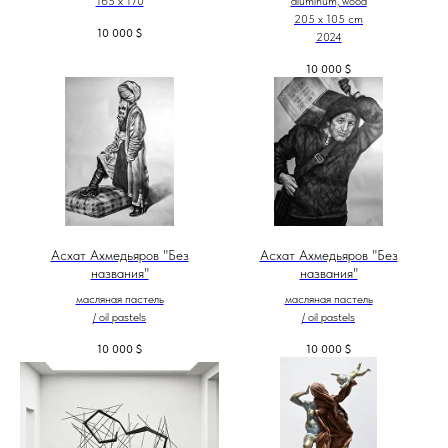
165 x 170
aluminum, wood
205 х 105 cm
10 000
$
2024
10 000
$
Асхат Ахмедьяров "Без
Асхат Ахмедьяров "Без
названия"
названия"
масляная пастель
масляная пастель
/ oil pastels
/ oil pastels
10 000
$
10 000
$