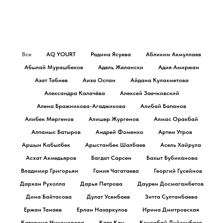
Все
AQ YOURT
Радина Ясуева
Абликим Акмуллаев
Абылай Мурашбеков
Адель Желански
Адия Амиржан
Азат Табиев
Аиза Оспан
Айдана Кулахметова
Александра Калачёва
Алексей Заечковский
Алена Бражникова-Агаджикова
Алибай Бапанов
Алибек Мергенов
Алишер Жургенов
Алмас Оракбай
Алпамыс Батыров
Андрей Фоменко
Артем Утров
Аршын Кабылбек
Арыстанбек Шалбаев
Асель Хайрула
Асхат Ахмедьяров
Багдат Сарсен
Бахыт Бубиканова
Владимир Григорьян
Гания Чагатаева
Георгий Гусейнов
Дархан Рухолла
Дарья Петрова
Даурен Досмагамбетов
Дина Байтасова
Дулат Усенбаев
Зитта Султанбаева
Ержан Танаев
Ерлан Назаркулов
Ирина Дмитровская
Катерина Никонорова
Катя Кан
Кенжебай Дуйсенбаев