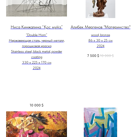
Ниса Кинжалина “Қос мүйіз”
Алибек Мергенов "Материнство"
“Double Horn”
wood, bronze
Нержавеющая сталь, черный металл,
86 х 30 х 25 см
порошковая краска
2024
Stainless steel, black metal, powder
7 500
$
10 000
$
coating
330 х 225 х 170 см
2024
10 000
$