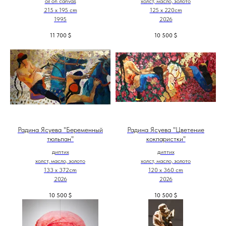
oil on canvas
холст, масло, золото
215 x 195 cm
125 х 220cm
1995
2026
11 700
$
10 500
$
Радина Ясуева "Беременный
Радина Ясуева "Цветение
тюльпан"
кокпаристки"
диптих
диптих
холст, масло, золото
холст, масло, золото
133 х 372cm
120 х 360 cm
2026
2026
10 500
$
10 500
$