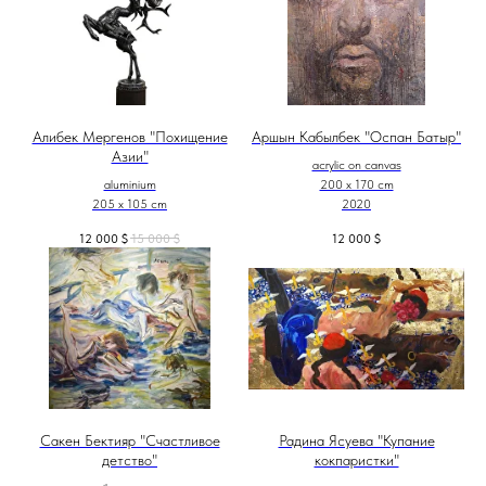
Алибек Мергенов "Похищение
Аршын Кабылбек "Оспан Батыр"
Азии"
acrylic on canvas
aluminium
200 x 170 cm
205 x 105 cm
2020
12 000
$
15 000
$
12 000
$
Сакен Бектияр "Счастливое
Радина Ясуева "Купание
детство"
кокпаристки"