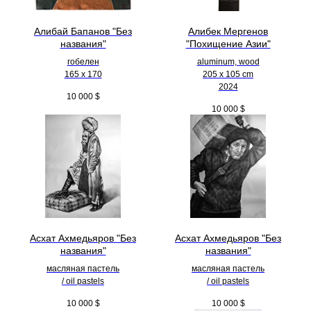
Алибай Бапанов "Без
Алибек Мергенов
названия"
"Похищение Азии"
гобелен
aluminum, wood
165 x 170
205 х 105 cm
2024
10 000
$
10 000
$
Асхат Ахмедьяров "Без
Асхат Ахмедьяров "Без
названия"
названия"
масляная пастель
масляная пастель
/ oil pastels
/ oil pastels
10 000
$
10 000
$