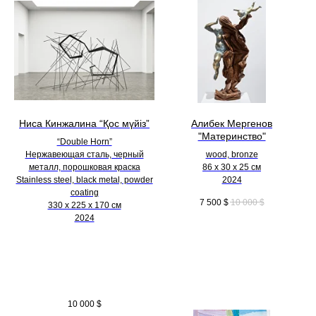
Ниса Кинжалина “Қос мүйіз”
Алибек Мергенов
"Материнство"
“Double Horn”
Нержавеющая сталь, черный
wood, bronze
металл, порошковая краска
86 х 30 х 25 см
Stainless steel, black metal, powder
2024
coating
7 500
$
10 000
$
330 х 225 х 170 см
2024
10 000
$