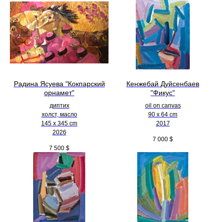
Радина Ясуева "Кокпарский
Кенжебай Дуйсенбаев
орнамет"
"Фикус"
диптих
oil on canvas
холст, масло
90 x 64 cm
145 х 345 cm
2017
2026
7 000
$
7 500
$