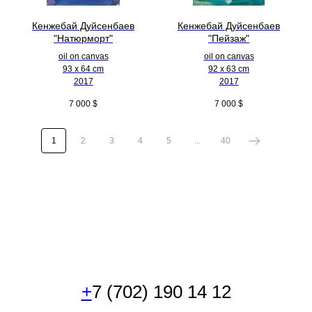
Кенжебай Дуйсенбаев
Кенжебай Дуйсенбаев
"Натюрморт"
"Пейзаж"
oil on canvas
oil on canvas
93 x 64 cm
92 x 63 cm
2017
2017
7 000
$
7 000
$
1
2
3
4
5
...
40
+
7 (702) 190 14 12