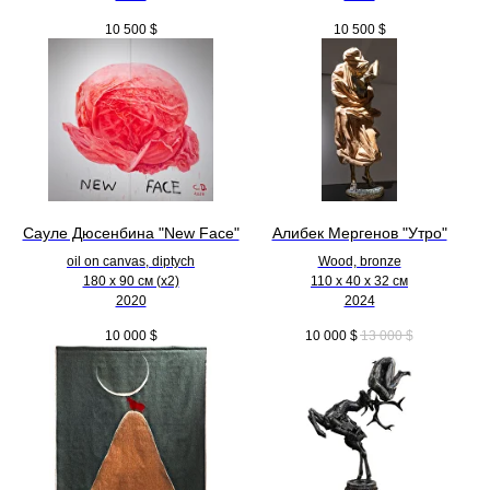
10 500
$
10 500
$
Сауле Дюсенбина "New Face"
Алибек Мергенов "Утро"
oil on canvas, diptych
Wood, bronze
180 x 90 см (х2)
110 х 40 х 32 см
2020
2024
10 000
$
10 000
$
13 000
$