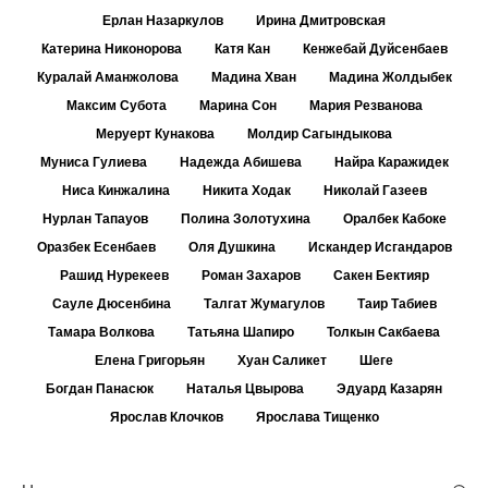
Ерлан Назаркулов
Ирина Дмитровская
Катерина Никонорова
Катя Кан
Кенжебай Дуйсенбаев
Куралай Аманжолова
Мадина Хван
Мадина Жолдыбек
Максим Субота
Марина Сон
Мария Резванова
Меруерт Кунакова
Молдир Сагындыкова
Муниса Гулиева
Надежда Абишева
Найра Каражидек
Ниса Кинжалина
Никита Ходак
Николай Газеев
Нурлан Тапауов
Полина Золотухина
Оралбек Кабоке
Оразбек Есенбаев
Оля Душкина
Искандер Исгандаров
Рашид Нурекеев
Роман Захаров
Сакен Бектияр
Сауле Дюсенбина
Талгат Жумагулов
Таир Табиев
Тамара Волкова
Татьяна Шапиро
Толкын Сакбаева
Елена Григорьян
Хуан Саликет
Шеге
Богдан Панасюк
Наталья Цвырова
Эдуард Казарян
Ярослав Клочков
Ярослава Тищенко