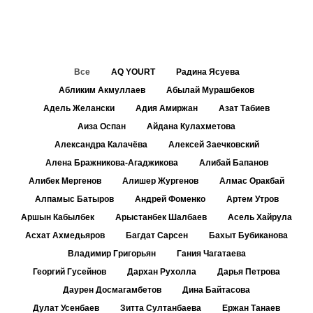
Все
AQ YOURT
Радина Ясуева
Абликим Акмуллаев
Абылай Мурашбеков
Адель Желански
Адия Амиржан
Азат Табиев
Аиза Оспан
Айдана Кулахметова
Александра Калачёва
Алексей Заечковский
Алена Бражникова-Агаджикова
Алибай Бапанов
Алибек Мергенов
Алишер Жургенов
Алмас Оракбай
Алпамыс Батыров
Андрей Фоменко
Артем Утров
Аршын Кабылбек
Арыстанбек Шалбаев
Асель Хайрула
Асхат Ахмедьяров
Багдат Сарсен
Бахыт Бубиканова
Владимир Григорьян
Гания Чагатаева
Георгий Гусейнов
Дархан Рухолла
Дарья Петрова
Даурен Досмагамбетов
Дина Байтасова
Дулат Усенбаев
Зитта Султанбаева
Ержан Танаев