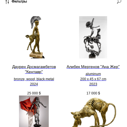
Фильтры
Даурен Досмагамбетов
Алибек Мергенов "Ана Жер"
"Кентавр"
aluminum
bronze, wood, black metal
200 х 45 х 67 cm
2024
2023
25 000
$
17 000
$