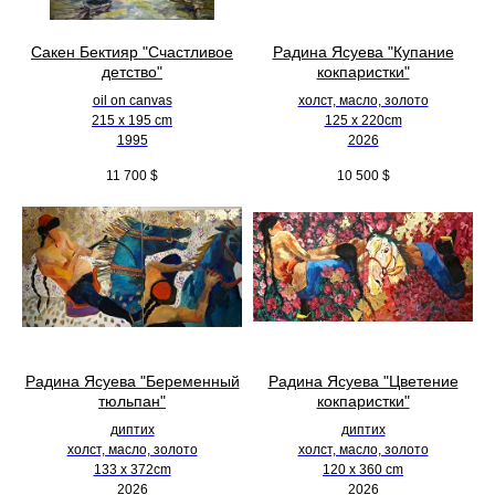
Сакен Бектияр "Счастливое
Радина Ясуева "Купание
детство"
кокпаристки"
oil on canvas
холст, масло, золото
215 x 195 cm
125 х 220cm
1995
2026
11 700
$
10 500
$
Радина Ясуева "Беременный
Радина Ясуева "Цветение
тюльпан"
кокпаристки"
диптих
диптих
холст, масло, золото
холст, масло, золото
133 х 372cm
120 х 360 cm
2026
2026