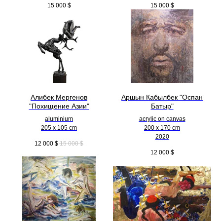
15 000
$
15 000
$
Алибек Мергенов
Аршын Кабылбек "Оспан
"Похищение Азии"
Батыр"
aluminium
acrylic on canvas
205 x 105 cm
200 x 170 cm
2020
12 000
$
15 000
$
12 000
$