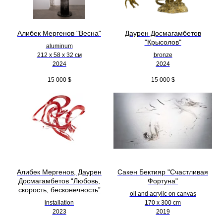
Алибек Мергенов "Весна"
Даурен Досмагамбетов
"Крысолов"
aluminum
212 х 58 х 32 см
bronze
2024
2024
15 000
$
15 000
$
Алибек Мергенов, Даурен
Сакен Бектияр "Счастливая
Досмагамбетов “Любовь,
Фортуна"
скорость, бесконечность”
oil and acrylic on canvas
installation
170 x 300 cm
2023
2019