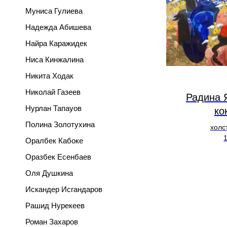
Муниса Гулиева
Надежда Абишева
Найра Каражидек
Ниса Кинжалина
Никита Ходак
Николай Газеев
Радина 
Нурлан Тапауов
ко
Полина Золотухина
холс
Оралбек Кабоке
Оразбек Есенбаев
Оля Душкина
Искандер Исгандаров
Рашид Нурекеев
Роман Захаров