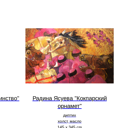
инство"
Радина Ясуева "Кокпарский
орнамет"
диптих
холст, масло
145 х 345 cm