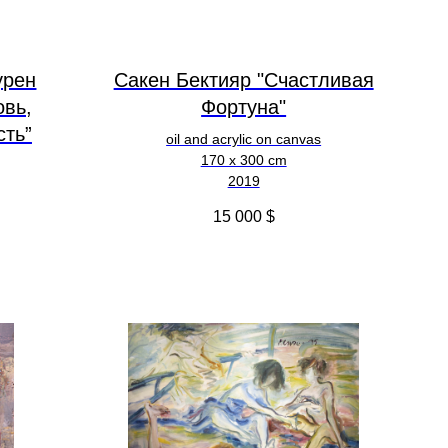
урен
Сакен Бектияр "Счастливая
овь,
Фортуна"
сть”
oil and acrylic on canvas
170 x 300 cm
2019
15 000
$