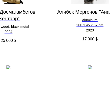
 Досмагамбетов
Алибек Мергенов "Ана
Кентавр"
aluminum
200 х 45 х 67 cm
 wood, black metal
2023
2024
17 000
$
25 000
$