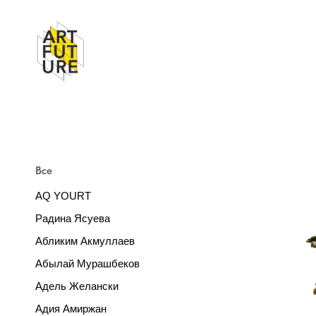
Все
AQ YOURT
Радина Ясуева
Абликим Акмуллаев
Абылай Мурашбеков
Адель Желански
Адия Амиржан