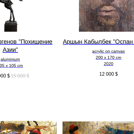
ргенов "Похищение
Аршын Кабылбек "Оспан
Азии"
acrylic on canvas
200 x 170 cm
aluminium
2020
05 x 105 cm
12 000
$
000
$
15 000
$