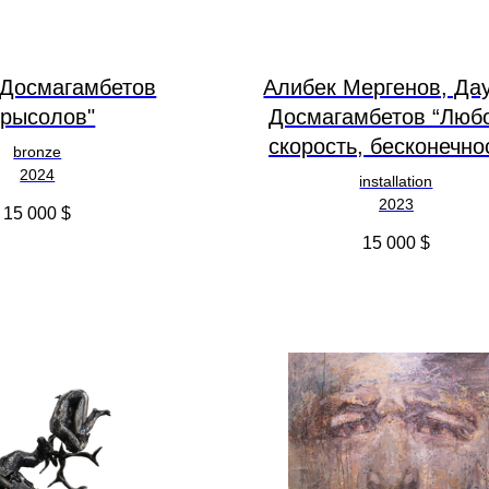
 Досмагамбетов
Алибек Мергенов, Да
Крысолов"
Досмагамбетов “Люб
скорость, бесконечно
bronze
2024
installation
2023
15 000
$
15 000
$