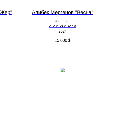
 Жер"
Алибек Мергенов "Весна"
aluminum
212 х 58 х 32 см
2024
15 000
$