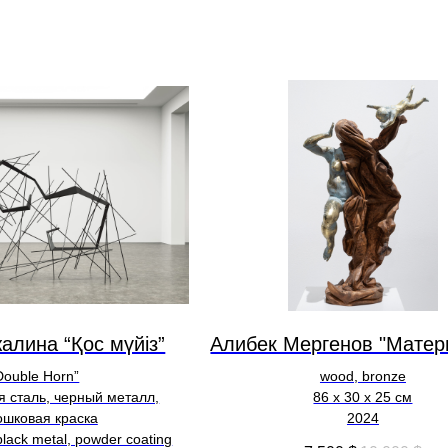
алина “Қос мүйіз”
Алибек Мергенов "Матер
Double Horn”
wood, bronze
 сталь, черный металл,
86 х 30 х 25 см
ошковая краска
2024
 black metal, powder coating