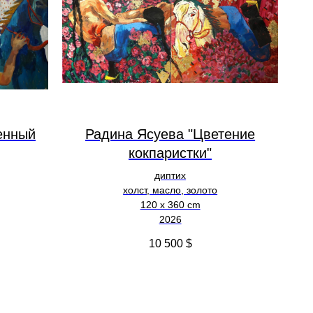
енный
Радина Ясуева "Цветение
кокпаристки"
диптих
холст, масло, золото
120 х 360 cm
2026
10 500
$