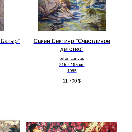
 Батыр"
Сакен Бектияр "Счастливое
детство"
oil on canvas
215 x 195 cm
1995
11 700
$