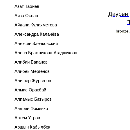
Азат Табиев
Даурен
Аиза Оспан
"
Айдана Кулахметова
bronze,
Александра Калачёва
Алексей Заечковский
Алена Бражникова-Агаджикова
Алибай Бапанов
Алибек Мергенов
Алишер Жургенов
Алмас Оракбай
Алпамыс Батыров
Андрей Фоменко
Артем Утров
Аршын Кабылбек