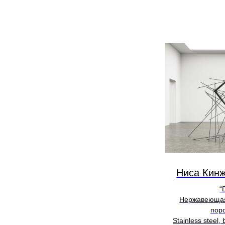
Ниса Кинж
“
Нержавеющая
пор
Stainless steel,