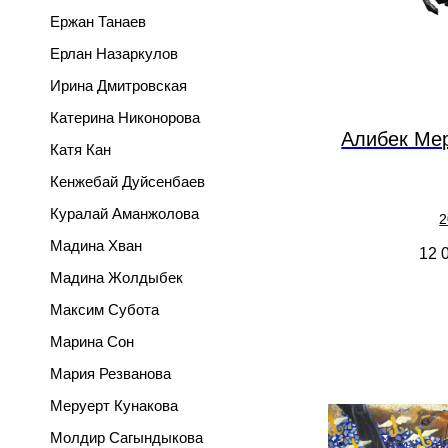
Ержан Танаев
Ерлан Назаркулов
Ирина Дмитровская
Катерина Никонорова
Алибек Ме
Катя Кан
Кенжебай Дуйсенбаев
Куралай Аманжолова
2
Мадина Хван
12 
Мадина Жолдыбек
Максим Субота
Марина Сон
Мария Резванова
Меруерт Кунакова
Молдир Сагындыкова