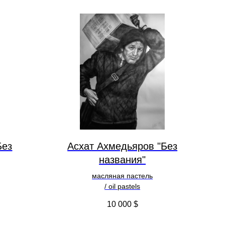
Без
Асхат Ахмедьяров "Без
названия"
масляная пастель
/ oil pastels
10 000
$