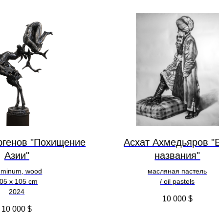
ргенов "Похищение
Асхат Ахмедьяров "
Азии"
названия"
uminum, wood
масляная пастель
05 х 105 cm
/ oil pastels
2024
10 000
$
10 000
$