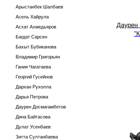
Арыстанбек Шалбаев
Асель Хайрула
Даурен
Асхат Ахмедьяров
"
Багдат Сарсен
Бахыт Бубиканова
Владимир Григорьян
Гания Чагатаева
Георгий Гусейнов
Дархан Рухолла
Дарья Петрова
Даурен Досмагамбетов
Дина Байтасова
Дулат Усенбаев
Зитта Султанбаева