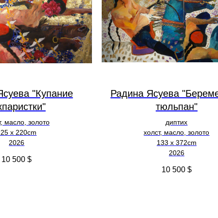
Ясуева "Купание
Радина Ясуева "Берем
кпаристки"
тюльпан"
т, масло, золото
диптих
125 х 220cm
холст, масло, золото
2026
133 х 372cm
2026
10 500
$
10 500
$