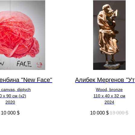
енбина "New Face"
Алибек Мергенов "Ут
n canvas, diptych
Wood, bronze
0 x 90 см (х2)
110 х 40 х 32 см
2020
2024
10 000
$
10 000
$
13 000
$