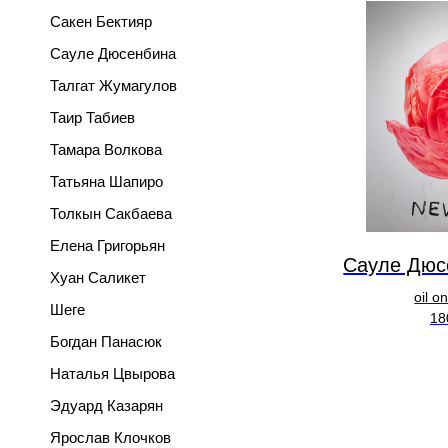
Сакен Бектияр
Сауле Дюсенбина
Талгат Жумагулов
Таир Табиев
Тамара Волкова
Татьяна Шапиро
Толкын Сакбаева
Елена Григорьян
Сауле Дюс
Хуан Саликет
oil o
Шеге
18
Богдан Панасюк
Наталья Цвырова
Эдуард Казарян
Ярослав Клочков