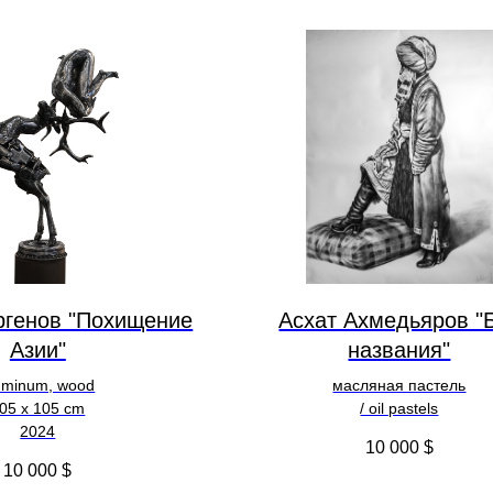
ргенов "Похищение
Асхат Ахмедьяров "
Азии"
названия"
uminum, wood
масляная пастель
05 х 105 cm
/ oil pastels
2024
10 000
$
10 000
$