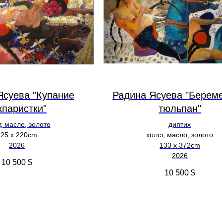
Ясуева "Купание
Радина Ясуева "Берем
кпаристки"
тюльпан"
т, масло, золото
диптих
125 х 220cm
холст, масло, золото
2026
133 х 372cm
2026
10 500
$
10 500
$