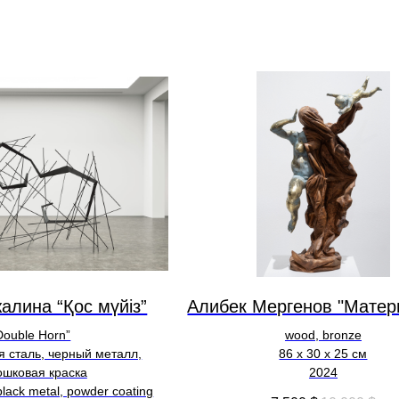
алина “Қос мүйіз”
Алибек Мергенов "Матер
Double Horn”
wood, bronze
 сталь, черный металл,
86 х 30 х 25 см
ошковая краска
2024
 black metal, powder coating