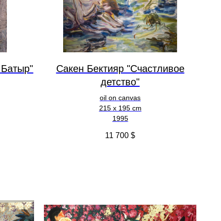
 Батыр"
Сакен Бектияр "Счастливое
детство"
oil on canvas
215 x 195 cm
1995
11 700
$