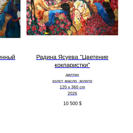
енный
Радина Ясуева "Цветение
кокпаристки"
диптих
холст, масло, золото
120 х 360 cm
2026
10 500
$