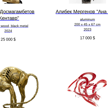
 Досмагамбетов
Алибек Мергенов "Ана
Кентавр"
aluminum
200 х 45 х 67 cm
 wood, black metal
2023
2024
17 000
$
25 000
$