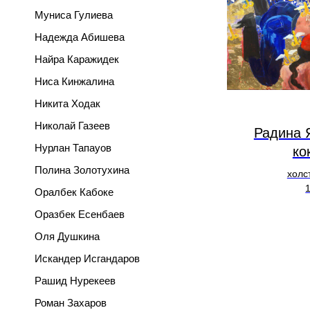
Муниса Гулиева
Надежда Абишева
Найра Каражидек
Ниса Кинжалина
Никита Ходак
Николай Газеев
Радина 
Нурлан Тапауов
ко
Полина Золотухина
холс
Оралбек Кабоке
Оразбек Есенбаев
Оля Душкина
Искандер Исгандаров
Рашид Нурекеев
Роман Захаров