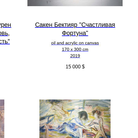
урен
Сакен Бектияр "Счастливая
овь,
Фортуна"
сть”
oil and acrylic on canvas
170 x 300 cm
2019
15 000
$