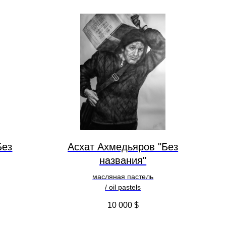
Без
Асхат Ахмедьяров "Без
названия"
масляная пастель
/ oil pastels
10 000
$