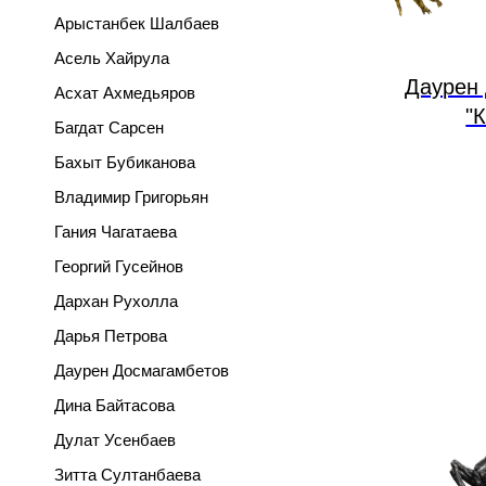
Арыстанбек Шалбаев
Асель Хайрула
Даурен
Асхат Ахмедьяров
"
Багдат Сарсен
Бахыт Бубиканова
Владимир Григорьян
Гания Чагатаева
Георгий Гусейнов
Дархан Рухолла
Дарья Петрова
Даурен Досмагамбетов
Дина Байтасова
Дулат Усенбаев
Зитта Султанбаева