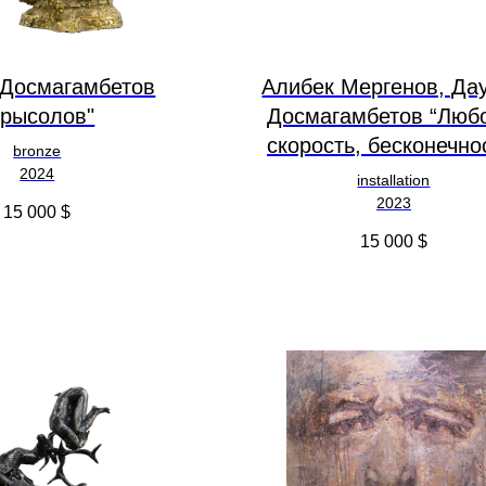
 Досмагамбетов
Алибек Мергенов, Да
Крысолов"
Досмагамбетов “Люб
скорость, бесконечно
bronze
2024
installation
2023
15 000
$
15 000
$