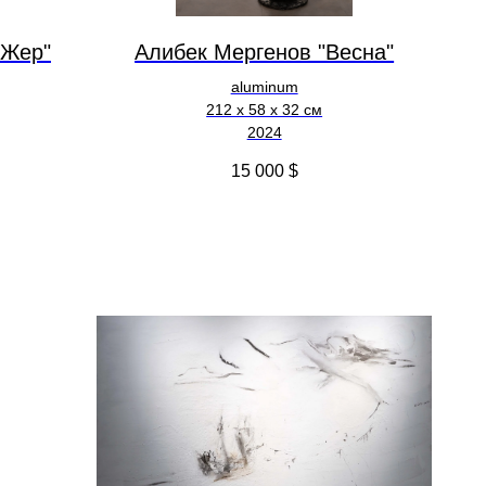
 Жер"
Алибек Мергенов "Весна"
aluminum
212 х 58 х 32 см
2024
15 000
$