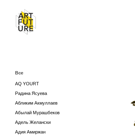
Все
AQ YOURT
Радина Ясуева
Абликим Акмуллаев
Абылай Мурашбеков
Адель Желански
Адия Амиржан