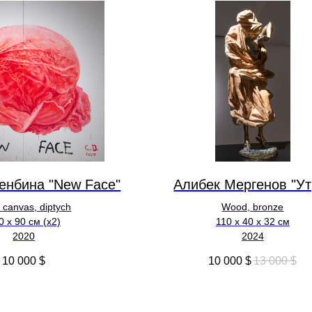
енбина "New Face"
Алибек Мергенов "Ут
n canvas, diptych
Wood, bronze
0 x 90 см (х2)
110 х 40 х 32 см
2020
2024
10 000
$
10 000
$
13 000
$