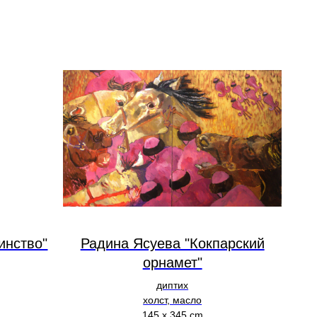
инство"
Радина Ясуева "Кокпарский
орнамет"
диптих
холст, масло
145 х 345 cm