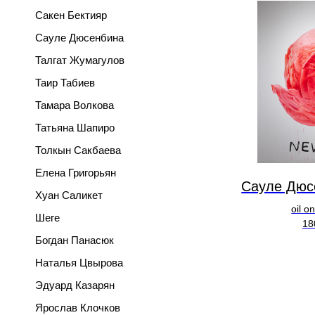
Сакен Бектияр
Сауле Дюсенбина
Талгат Жумагулов
Таир Табиев
Тамара Волкова
Татьяна Шапиро
Толкын Сакбаева
Елена Григорьян
Сауле Дюс
Хуан Саликет
oil o
Шеге
18
Богдан Панасюк
Наталья Цвырова
Эдуард Казарян
Ярослав Клочков