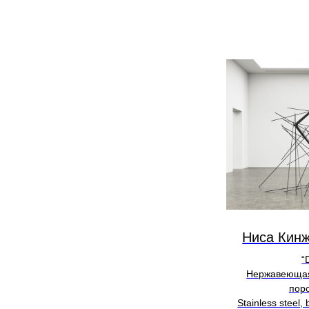
Ниса Кинж
“
Нержавеющая
пор
Stainless steel,