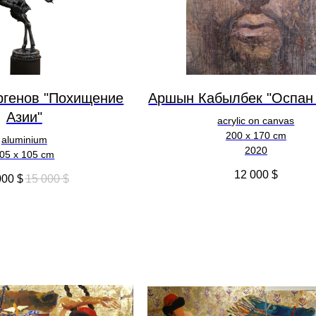
ргенов "Похищение
Аршын Кабылбек "Оспан
Азии"
acrylic on canvas
200 x 170 cm
aluminium
2020
05 x 105 cm
12 000
$
000
$
15 000
$