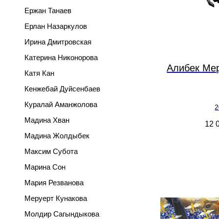
Ержан Танаев
Ерлан Назаркулов
Ирина Дмитровская
Катерина Никонорова
Алибек Ме
Катя Кан
Кенжебай Дуйсенбаев
Куралай Аманжолова
2
Мадина Хван
12 
Мадина Жолдыбек
Максим Субота
Марина Сон
Мария Резванова
Меруерт Кунакова
Молдир Сагындыкова