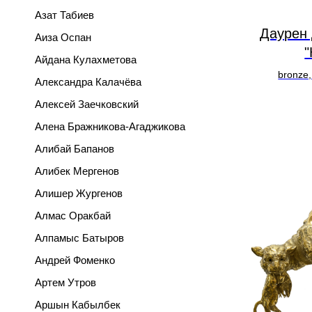
Азат Табиев
Даурен
Аиза Оспан
"
Айдана Кулахметова
bronze,
Александра Калачёва
Алексей Заечковский
Алена Бражникова-Агаджикова
Алибай Бапанов
Алибек Мергенов
Алишер Жургенов
Алмас Оракбай
Алпамыс Батыров
Андрей Фоменко
Артем Утров
Аршын Кабылбек