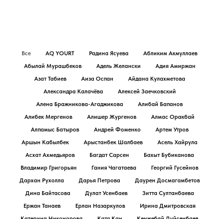
Все
AQ YOURT
Радина Ясуева
Абликим Акмуллаев
Абылай Мурашбеков
Адель Желански
Адия Амиржан
Азат Табиев
Аиза Оспан
Айдана Кулахметова
Александра Калачёва
Алексей Заечковский
Алена Бражникова-Агаджикова
Алибай Бапанов
Алибек Мергенов
Алишер Жургенов
Алмас Оракбай
Алпамыс Батыров
Андрей Фоменко
Артем Утров
Аршын Кабылбек
Арыстанбек Шалбаев
Асель Хайрула
Асхат Ахмедьяров
Багдат Сарсен
Бахыт Бубиканова
Владимир Григорьян
Гания Чагатаева
Георгий Гусейнов
Дархан Рухолла
Дарья Петрова
Даурен Досмагамбетов
Дина Байтасова
Дулат Усенбаев
Зитта Султанбаева
Ержан Танаев
Ерлан Назаркулов
Ирина Дмитровская
Катерина Никонорова
Катя Кан
Кенжебай Дуйсенбаев