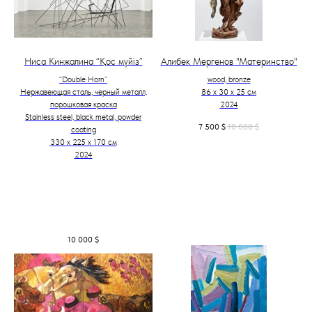
Ниса Кинжалина “Қос мүйіз”
Алибек Мергенов "Материнство"
“Double Horn”
wood, bronze
Нержавеющая сталь, черный металл,
86 х 30 х 25 см
порошковая краска
2024
Stainless steel, black metal, powder
7 500
$
10 000
$
coating
330 х 225 х 170 см
2024
10 000
$