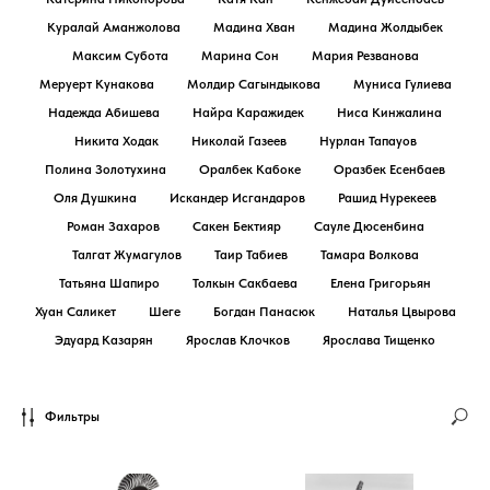
Куралай Аманжолова
Мадина Хван
Мадина Жолдыбек
Максим Субота
Марина Сон
Мария Резванова
Меруерт Кунакова
Молдир Сагындыкова
Муниса Гулиева
Надежда Абишева
Найра Каражидек
Ниса Кинжалина
Никита Ходак
Николай Газеев
Нурлан Тапауов
Полина Золотухина
Оралбек Кабоке
Оразбек Есенбаев
Оля Душкина
Искандер Исгандаров
Рашид Нурекеев
Роман Захаров
Сакен Бектияр
Сауле Дюсенбина
Талгат Жумагулов
Таир Табиев
Тамара Волкова
Татьяна Шапиро
Толкын Сакбаева
Елена Григорьян
Хуан Саликет
Шеге
Богдан Панасюк
Наталья Цвырова
Эдуард Казарян
Ярослав Клочков
Ярослава Тищенко
Фильтры