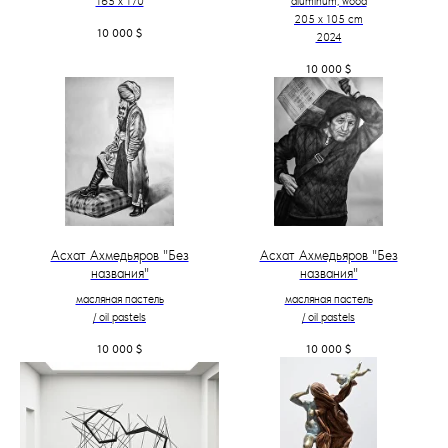
165 x 170
aluminum, wood
205 х 105 cm
10 000
$
2024
10 000
$
Асхат Ахмедьяров "Без
Асхат Ахмедьяров "Без
названия"
названия"
масляная пастель
масляная пастель
/ oil pastels
/ oil pastels
10 000
$
10 000
$