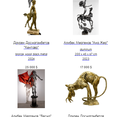
Даурен Досмагамбетов
Алибек Мергенов "Ана Жер"
"Кентавр"
aluminum
bronze, wood, black metal
200 х 45 х 67 cm
2024
2023
25 000
$
17 000
$
Алибек Мергенов "Весна"
Даурен Досмагамбетов