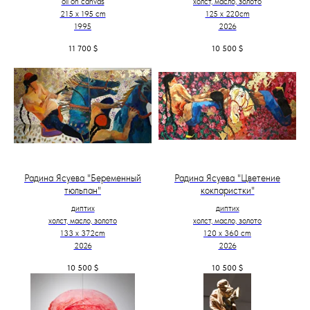
oil on canvas
холст, масло, золото
215 x 195 cm
125 х 220cm
1995
2026
11 700
$
10 500
$
Радина Ясуева "Беременный
Радина Ясуева "Цветение
тюльпан"
кокпаристки"
диптих
диптих
холст, масло, золото
холст, масло, золото
133 х 372cm
120 х 360 cm
2026
2026
10 500
$
10 500
$