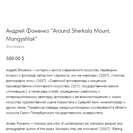
Андрей Фоменко "Around Sherkala Mount,
Mangyshlak"
Фотография
500.00
$
Андрей Фоменко — историк и критик современного искусства, переводчик,
эссеист и фотограф. Автор книг «Архаисты, они же новаторы» (2007), «Монтаж,
фактография, эпос» (2007), «Советский фотоавангард и концепция;
производственно-утилитарного искусства» (2011), государственная премия
«Инновация»), а также ряда статей, посвященных советскому и
интернациональному авангарду, фотографии и ее взаимоотношениям с миром
искусства, художественной сцене Казахстана и Средней Азии, кинематографу и
другим темам. ​Профессор кафедры междисциплинарных исследований в области
искусств Санкт-Петербургского государственного университета.
Andrey Fomenko — historian and critic of contemporary art, translator, essayist and
photographer. Author of the books "Archaists, they are innovators" (2007), "Editing,