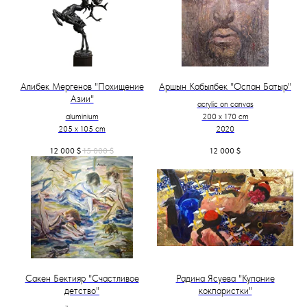
Алибек Мергенов "Похищение
Аршын Кабылбек "Оспан Батыр"
Азии"
acrylic on canvas
aluminium
200 x 170 cm
205 x 105 cm
2020
12 000
$
15 000
$
12 000
$
Сакен Бектияр "Счастливое
Радина Ясуева "Купание
детство"
кокпаристки"