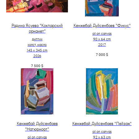
Радина Ясуева "Кокпарский
Кенжебай Дуйсенбаев "Фикус"
орнамет"
oil on canvas
диптих
90 x 64 cm
холст, масло
2017
145 х 345 cm
7 000
$
2026
7 500
$
Кенжебай Дуйсенбаев
Кенжебай Дуйсенбаев "Пейзаж"
"Натюрморт"
oil on canvas
oil on canvas
92 x 63 cm