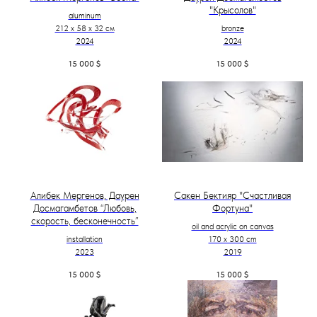
"Крысолов"
aluminum
212 х 58 х 32 см
bronze
2024
2024
15 000
$
15 000
$
Алибек Мергенов, Даурен
Сакен Бектияр "Счастливая
Досмагамбетов “Любовь,
Фортуна"
скорость, бесконечность”
oil and acrylic on canvas
installation
170 x 300 cm
2023
2019
15 000
$
15 000
$