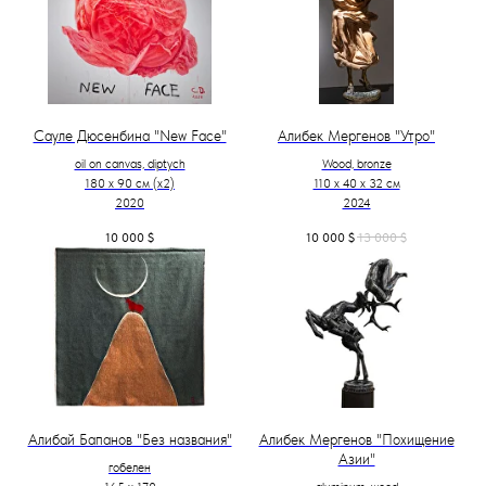
Сауле Дюсенбина "New Face"
Алибек Мергенов "Утро"
oil on canvas, diptych
Wood, bronze
180 x 90 см (х2)
110 х 40 х 32 см
2020
2024
10 000
$
10 000
$
13 000
$
Алибай Бапанов "Без названия"
Алибек Мергенов "Похищение
Азии"
гобелен