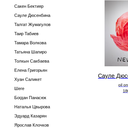
Сакен Бектияр
Сауле Дюсенбина
Талгат Жумагулов
Таир Табиев
Тамара Волкова
Татьяна Шапиро
Толкын Сакбаева
Елена Григорьян
Сауле Дюс
Хуан Саликет
oil o
Шеге
18
Богдан Панасюк
Наталья Цвырова
Эдуард Казарян
Ярослав Клочков