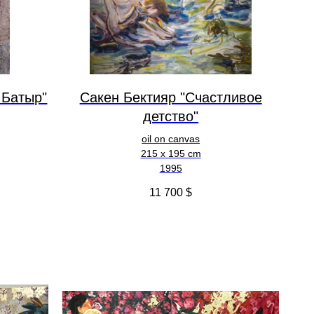
 Батыр"
Сакен Бектияр "Счастливое
детство"
oil on canvas
215 x 195 cm
1995
11 700
$