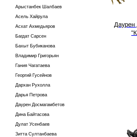
Арыстанбек Шалбаев
Асель Хайрула
Даурен
Асхат Ахмедьяров
"
Багдат Сарсен
Бахыт Бубиканова
Владимир Григорьян
Гания Чагатаева
Георгий Гусейнов
Дархан Рухолла
Дарья Петрова
Даурен Досмагамбетов
Дина Байтасова
Дулат Усенбаев
Зитта Султанбаева