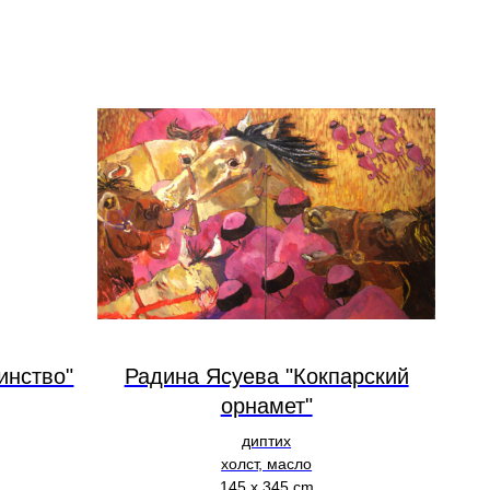
инство"
Радина Ясуева "Кокпарский
орнамет"
диптих
холст, масло
145 х 345 cm