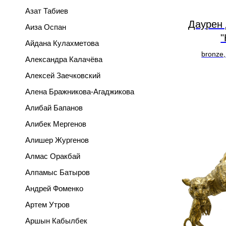
Азат Табиев
Даурен
Аиза Оспан
"
Айдана Кулахметова
bronze,
Александра Калачёва
Алексей Заечковский
Алена Бражникова-Агаджикова
Алибай Бапанов
Алибек Мергенов
Алишер Жургенов
Алмас Оракбай
Алпамыс Батыров
Андрей Фоменко
Артем Утров
Аршын Кабылбек