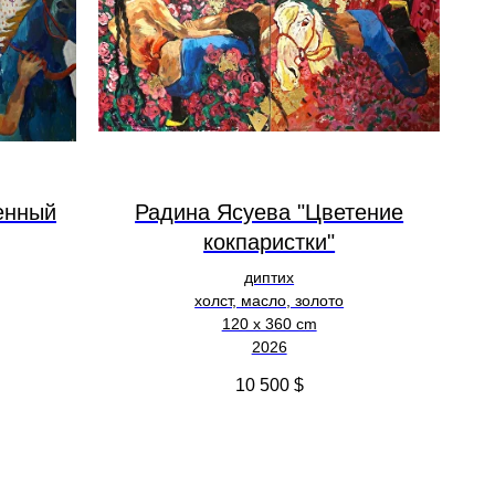
енный
Радина Ясуева "Цветение
кокпаристки"
диптих
холст, масло, золото
120 х 360 cm
2026
10 500
$