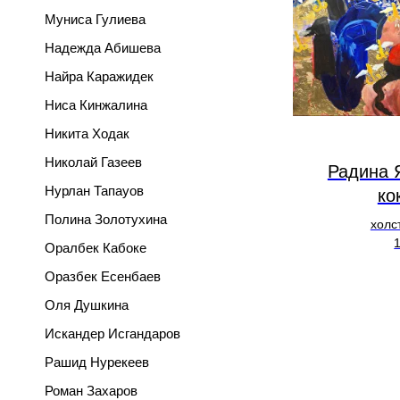
Муниса Гулиева
Надежда Абишева
Найра Каражидек
Ниса Кинжалина
Никита Ходак
Николай Газеев
Радина 
Нурлан Тапауов
ко
Полина Золотухина
холс
Оралбек Кабоке
Оразбек Есенбаев
Оля Душкина
Искандер Исгандаров
Рашид Нурекеев
Роман Захаров