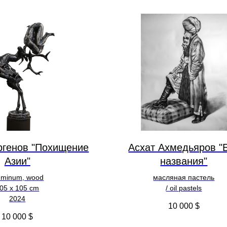
ргенов "Похищение
Асхат Ахмедьяров "
Азии"
названия"
uminum, wood
масляная пастель
05 х 105 cm
/ oil pastels
2024
10 000
$
10 000
$