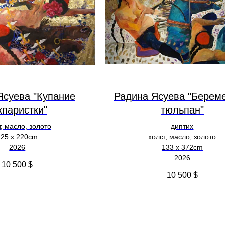
Ясуева "Купание
Радина Ясуева "Берем
кпаристки"
тюльпан"
т, масло, золото
диптих
125 х 220cm
холст, масло, золото
2026
133 х 372cm
2026
10 500
$
10 500
$