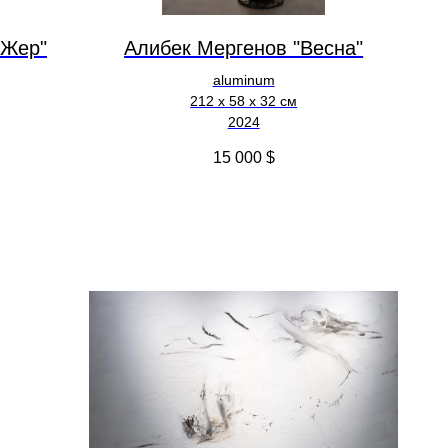
 Жер"
Алибек Мергенов "Весна"
aluminum
212 х 58 х 32 см
2024
15 000
$