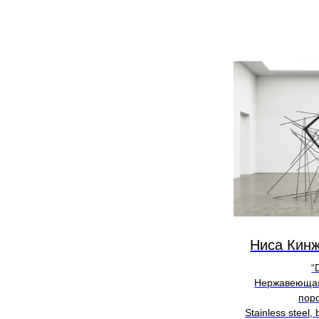
Ниса Кинж
“
Нержавеющая
пор
Stainless steel,