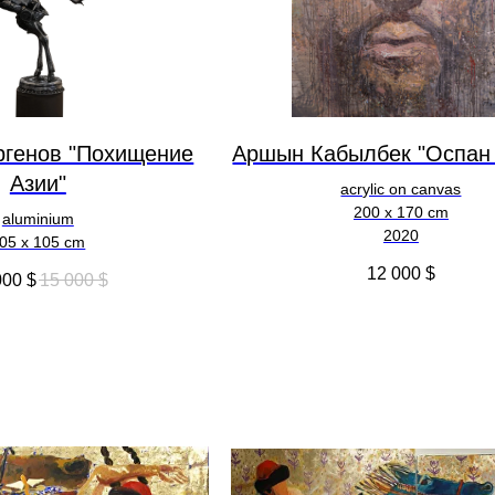
ргенов "Похищение
Аршын Кабылбек "Оспан
Азии"
acrylic on canvas
200 x 170 cm
aluminium
2020
05 x 105 cm
12 000
$
000
$
15 000
$