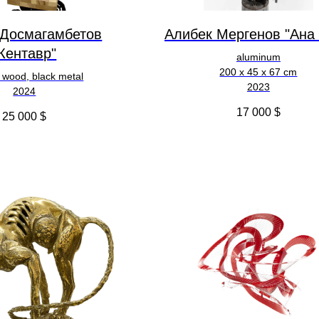
 Досмагамбетов
Алибек Мергенов "Ана
Кентавр"
aluminum
200 х 45 х 67 cm
 wood, black metal
2023
2024
17 000
$
25 000
$