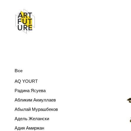
Все
AQ YOURT
Радина Ясуева
Абликим Акмуллаев
Абылай Мурашбеков
Адель Желански
Адия Амиржан