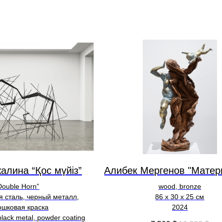
алина “Қос мүйіз”
Алибек Мергенов "Матер
Double Horn”
wood, bronze
 сталь, черный металл,
86 х 30 х 25 см
ошковая краска
2024
 black metal, powder coating