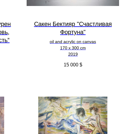
урен
Сакен Бектияр "Счастливая
овь,
Фортуна"
сть”
oil and acrylic on canvas
170 x 300 cm
2019
15 000
$