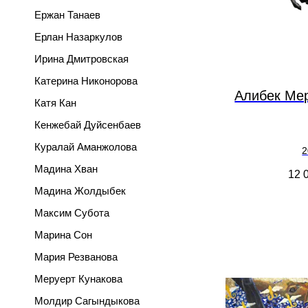
Ержан Танаев
Ерлан Назаркулов
Ирина Дмитровская
Катерина Никонорова
Алибек Ме
Катя Кан
Кенжебай Дуйсенбаев
Куралай Аманжолова
2
Мадина Хван
12 
Мадина Жолдыбек
Максим Субота
Марина Сон
Мария Резванова
Меруерт Кунакова
Молдир Сагындыкова