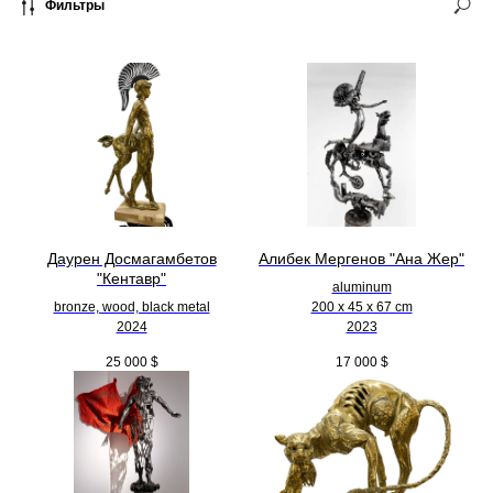
Фильтры
Даурен Досмагамбетов
Алибек Мергенов "Ана Жер"
"Кентавр"
aluminum
bronze, wood, black metal
200 х 45 х 67 cm
2024
2023
25 000
$
17 000
$