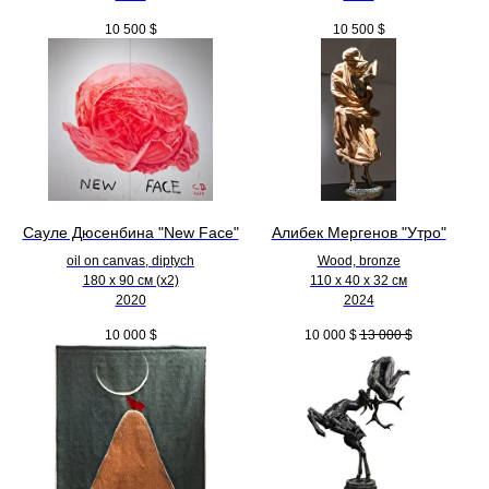
10 500
$
10 500
$
Сауле Дюсенбина "New Face"
Алибек Мергенов "Утро"
oil on canvas, diptych
Wood, bronze
180 x 90 см (х2)
110 х 40 х 32 см
2020
2024
10 000
$
10 000
$
13 000
$