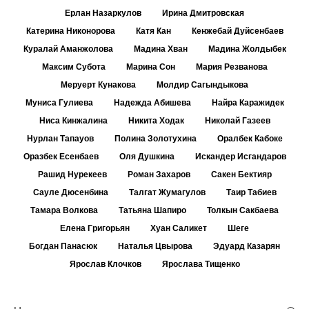
Ерлан Назаркулов
Ирина Дмитровская
Катерина Никонорова
Катя Кан
Кенжебай Дуйсенбаев
Куралай Аманжолова
Мадина Хван
Мадина Жолдыбек
Максим Субота
Марина Сон
Мария Резванова
Меруерт Кунакова
Молдир Сагындыкова
Муниса Гулиева
Надежда Абишева
Найра Каражидек
Ниса Кинжалина
Никита Ходак
Николай Газеев
Нурлан Тапауов
Полина Золотухина
Оралбек Кабоке
Оразбек Есенбаев
Оля Душкина
Искандер Исгандаров
Рашид Нурекеев
Роман Захаров
Сакен Бектияр
Сауле Дюсенбина
Талгат Жумагулов
Таир Табиев
Тамара Волкова
Татьяна Шапиро
Толкын Сакбаева
Елена Григорьян
Хуан Саликет
Шеге
Богдан Панасюк
Наталья Цвырова
Эдуард Казарян
Ярослав Клочков
Ярослава Тищенко