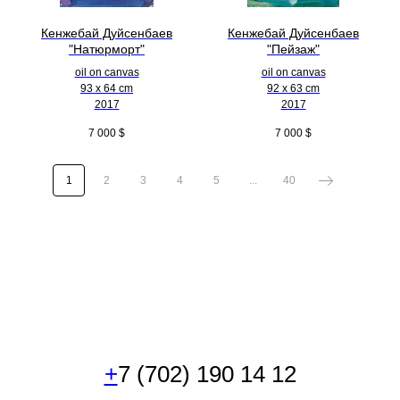
Кенжебай Дуйсенбаев
Кенжебай Дуйсенбаев
"Натюрморт"
"Пейзаж"
oil on canvas
oil on canvas
93 x 64 cm
92 x 63 cm
2017
2017
7 000
$
7 000
$
1
2
3
4
5
...
40
+
7 (702) 190 14 12