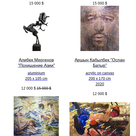
15 000
$
15 000
$
Алибек Мергенов
Аршын Кабылбек "Оспан
"Похищение Азии"
Батыр"
aluminium
acrylic on canvas
205 x 105 cm
200 x 170 cm
2020
12 000
$
15 000
$
12 000
$