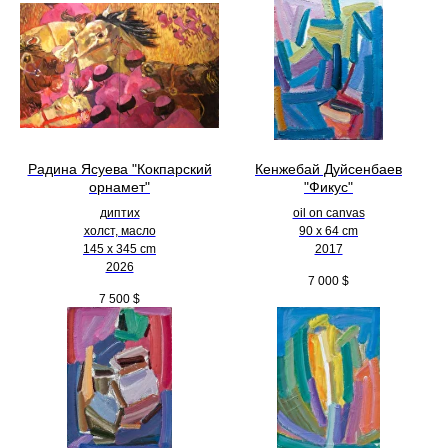
Радина Ясуева "Кокпарский
Кенжебай Дуйсенбаев
орнамет"
"Фикус"
диптих
oil on canvas
холст, масло
90 x 64 cm
145 х 345 cm
2017
2026
7 000
$
7 500
$