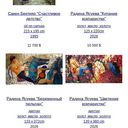
Сакен Бектияр "Счастливое
Радина Ясуева "Купание
детство"
кокпаристки"
oil on canvas
холст, масло, золото
215 x 195 cm
125 х 220cm
1995
2026
11 700
$
10 500
$
Радина Ясуева "Беременный
Радина Ясуева "Цветение
тюльпан"
кокпаристки"
диптих
диптих
холст, масло, золото
холст, масло, золото
133 х 372cm
120 х 360 cm
2026
2026