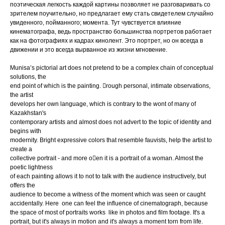
поэтическая легкость каждой картины позволяет не разговаривать со
зрителем поучительно, но предлагает ему стать свидетелем случайно
увиденного, пойманного; момента. Тут чувствуется влияние
кинематографа, ведь пространство большинства портретов работает
как на фотографиях и кадрах кинолент. Это портрет, но он всегда в
движении и это всегда вырванное из жизни мгновение.
Munisa’s pictorial art does not pretend to be a complex chain of conceptual
solutions, the
end point of which is the painting. rough personal, intimate observations,
the artist
develops her own language, which is contrary to the wont of many of
Kazakhstan's
contemporary artists and almost does not advert to the topic of identity and
begins with
modernity. Bright expressive colors that resemble fauvists, help the artist to
create a
collective portrait - and more oen it is a portrait of a woman. Almost the
poetic lightness
of each painting allows it to not to talk with the audience instructively, but
offers the
audience to become a witness of the moment which was seen or caught
accidentally. Here one can feel the influence of cinematograph, because
the space of most of portraits works like in photos and film footage. It's a
portrait, but it's always in motion and it's always a moment torn from life.