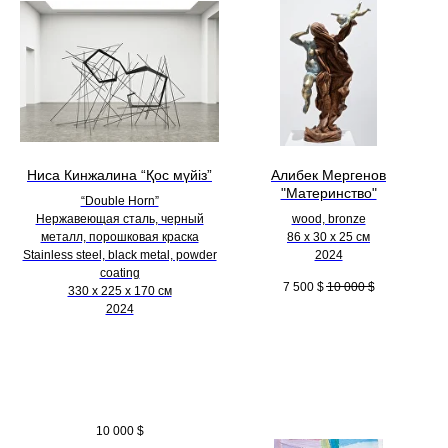
Ниса Кинжалина “Қос мүйіз”
Алибек Мергенов
"Материнство"
“Double Horn”
Нержавеющая сталь, черный
wood, bronze
металл, порошковая краска
86 х 30 х 25 см
Stainless steel, black metal, powder
2024
coating
7 500
$
10 000
$
330 х 225 х 170 см
2024
10 000
$