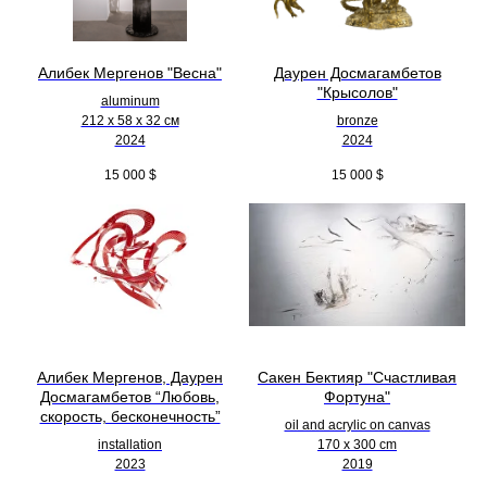
Алибек Мергенов "Весна"
Даурен Досмагамбетов
"Крысолов"
aluminum
212 х 58 х 32 см
bronze
2024
2024
15 000
$
15 000
$
Алибек Мергенов, Даурен
Сакен Бектияр "Счастливая
Досмагамбетов “Любовь,
Фортуна"
скорость, бесконечность”
oil and acrylic on canvas
installation
170 x 300 cm
2023
2019