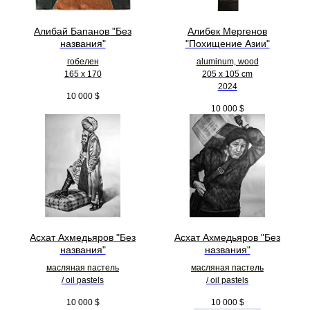
Алибай Бапанов "Без
Алибек Мергенов
названия"
"Похищение Азии"
гобелен
aluminum, wood
165 x 170
205 х 105 cm
2024
10 000
$
10 000
$
Асхат Ахмедьяров "Без
Асхат Ахмедьяров "Без
названия"
названия"
масляная пастель
масляная пастель
/ oil pastels
/ oil pastels
10 000
$
10 000
$