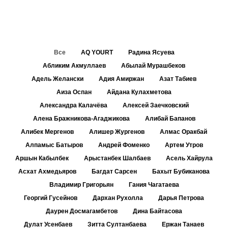
Все
AQ YOURT
Радина Ясуева
Абликим Акмуллаев
Абылай Мурашбеков
Адель Желански
Адия Амиржан
Азат Табиев
Аиза Оспан
Айдана Кулахметова
Александра Калачёва
Алексей Заечковский
Алена Бражникова-Агаджикова
Алибай Бапанов
Алибек Мергенов
Алишер Жургенов
Алмас Оракбай
Алпамыс Батыров
Андрей Фоменко
Артем Утров
Аршын Кабылбек
Арыстанбек Шалбаев
Асель Хайрула
Асхат Ахмедьяров
Багдат Сарсен
Бахыт Бубиканова
Владимир Григорьян
Гания Чагатаева
Георгий Гусейнов
Дархан Рухолла
Дарья Петрова
Даурен Досмагамбетов
Дина Байтасова
Дулат Усенбаев
Зитта Султанбаева
Ержан Танаев