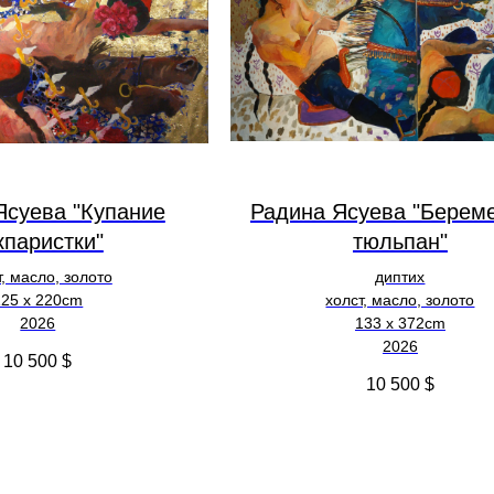
Ясуева "Купание
Радина Ясуева "Берем
кпаристки"
тюльпан"
т, масло, золото
диптих
125 х 220cm
холст, масло, золото
2026
133 х 372cm
2026
10 500
$
10 500
$