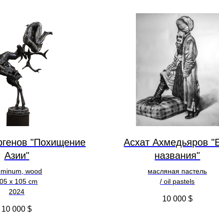
ргенов "Похищение
Асхат Ахмедьяров "
Азии"
названия"
uminum, wood
масляная пастель
05 х 105 cm
/ oil pastels
2024
10 000
$
10 000
$