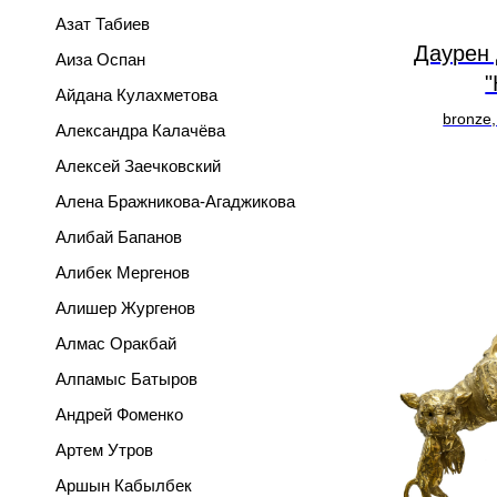
Азат Табиев
Даурен
Аиза Оспан
"
Айдана Кулахметова
bronze,
Александра Калачёва
Алексей Заечковский
Алена Бражникова-Агаджикова
Алибай Бапанов
Алибек Мергенов
Алишер Жургенов
Алмас Оракбай
Алпамыс Батыров
Андрей Фоменко
Артем Утров
Аршын Кабылбек