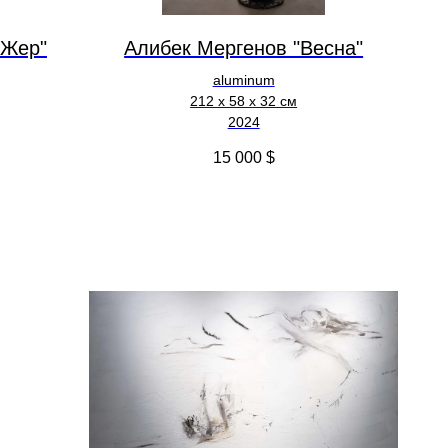
 Жер"
Алибек Мергенов "Весна"
aluminum
212 х 58 х 32 см
2024
15 000
$