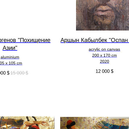
ргенов "Похищение
Аршын Кабылбек "Оспан
Азии"
acrylic on canvas
200 x 170 cm
aluminium
2020
05 x 105 cm
12 000
$
000
$
15 000
$