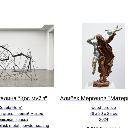
алина “Қос мүйіз”
Алибек Мергенов "Матер
Double Horn”
wood, bronze
 сталь, черный металл,
86 х 30 х 25 см
ошковая краска
2024
 black metal, powder coating