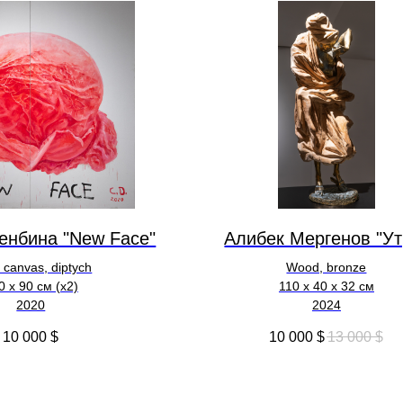
енбина "New Face"
Алибек Мергенов "Ут
n canvas, diptych
Wood, bronze
0 x 90 см (х2)
110 х 40 х 32 см
2020
2024
10 000
$
10 000
$
13 000
$