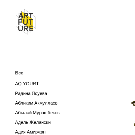
Все
AQ YOURT
Радина Ясуева
Абликим Акмуллаев
Абылай Мурашбеков
Адель Желански
Адия Амиржан