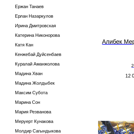
Ержан Танаев
Ерлан Назаркулов
Ирина Дмитровская
Катерина Никонорова
Алибек Ме
Катя Кан
Кенжебай Дуйсенбаев
Куралай Аманжолова
2
Мадина Хван
12 
Мадина Жолдыбек
Максим Субота
Марина Сон
Мария Резванова
Меруерт Кунакова
Молдир Сагындыкова