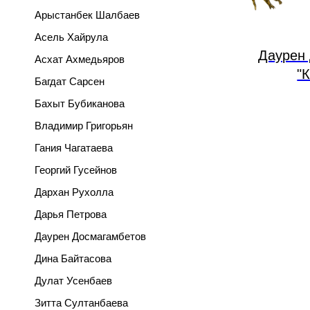
Арыстанбек Шалбаев
Асель Хайрула
Даурен
Асхат Ахмедьяров
"
Багдат Сарсен
Бахыт Бубиканова
Владимир Григорьян
Гания Чагатаева
Георгий Гусейнов
Дархан Рухолла
Дарья Петрова
Даурен Досмагамбетов
Дина Байтасова
Дулат Усенбаев
Зитта Султанбаева