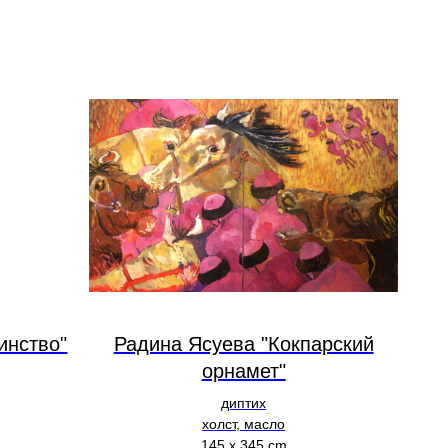
инство"
Радина Ясуева "Кокпарский
орнамет"
диптих
холст, масло
145 х 345 cm