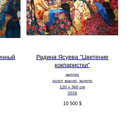
енный
Радина Ясуева "Цветение
кокпаристки"
диптих
холст, масло, золото
120 х 360 cm
2026
10 500
$