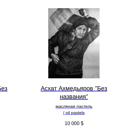
Без
Асхат Ахмедьяров "Без
названия"
масляная пастель
/ oil pastels
10 000
$