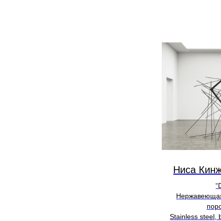
Ниса Кинж
“
Нержавеющая
пор
Stainless steel,