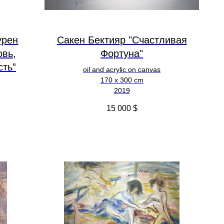
урен
Сакен Бектияр "Счастливая
овь,
Фортуна"
сть”
oil and acrylic on canvas
170 x 300 cm
2019
15 000
$