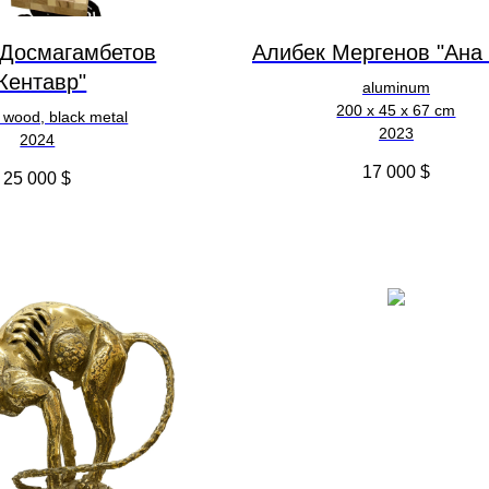
 Досмагамбетов
Алибек Мергенов "Ана
Кентавр"
aluminum
200 х 45 х 67 cm
 wood, black metal
2023
2024
17 000
$
25 000
$