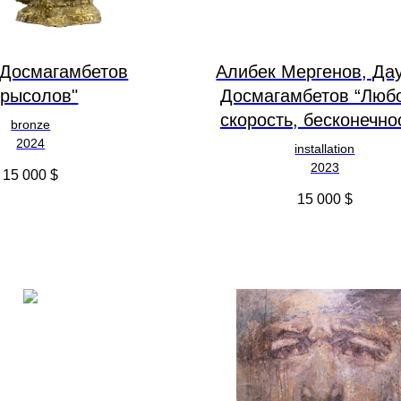
 Досмагамбетов
Алибек Мергенов, Да
Крысолов"
Досмагамбетов “Люб
скорость, бесконечно
bronze
2024
installation
2023
15 000
$
15 000
$