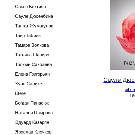
Сакен Бектияр
Сауле Дюсенбина
Талгат Жумагулов
Таир Табиев
Тамара Волкова
Татьяна Шапиро
Толкын Сакбаева
Елена Григорьян
Сауле Дюс
Хуан Саликет
oil o
Шеге
18
Богдан Панасюк
Наталья Цвырова
Эдуард Казарян
Ярослав Клочков