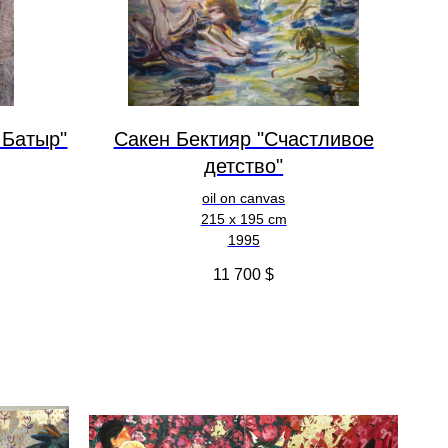
 Батыр"
Сакен Бектияр "Счастливое
детство"
oil on canvas
215 x 195 cm
1995
11 700
$