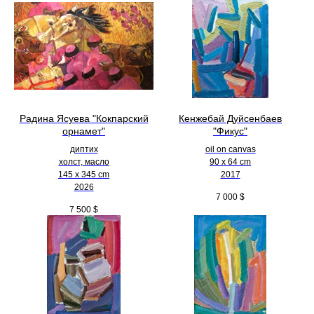
Радина Ясуева "Кокпарский
Кенжебай Дуйсенбаев
орнамет"
"Фикус"
диптих
oil on canvas
холст, масло
90 x 64 cm
145 х 345 cm
2017
2026
7 000
$
7 500
$