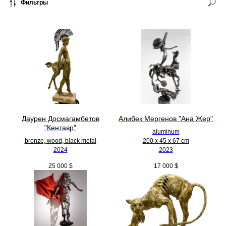
Фильтры
Даурен Досмагамбетов
Алибек Мергенов "Ана Жер"
"Кентавр"
aluminum
bronze, wood, black metal
200 х 45 х 67 cm
2024
2023
25 000
$
17 000
$