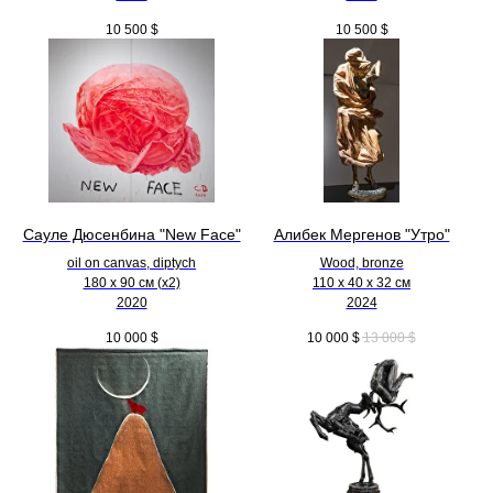
10 500
$
10 500
$
Сауле Дюсенбина "New Face"
Алибек Мергенов "Утро"
oil on canvas, diptych
Wood, bronze
180 x 90 см (х2)
110 х 40 х 32 см
2020
2024
10 000
$
10 000
$
13 000
$