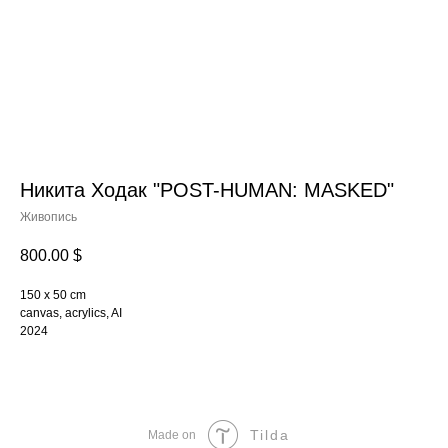
Никита Ходак "POST-HUMAN: MASKED"
Живопись
800.00
$
150 x 50 cm
canvas, acrylics, AI
2024
Tilda
Made on