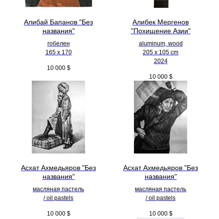
Алибай Бапанов "Без
Алибек Мергенов
названия"
"Похищение Азии"
гобелен
aluminum, wood
165 x 170
205 х 105 cm
2024
10 000
$
10 000
$
Асхат Ахмедьяров "Без
Асхат Ахмедьяров "Без
названия"
названия"
масляная пастель
масляная пастель
/ oil pastels
/ oil pastels
10 000
$
10 000
$