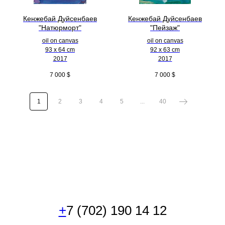
Кенжебай Дуйсенбаев
Кенжебай Дуйсенбаев
"Натюрморт"
"Пейзаж"
oil on canvas
oil on canvas
93 x 64 cm
92 x 63 cm
2017
2017
7 000
$
7 000
$
1
2
3
4
5
...
40
+
7 (702) 190 14 12