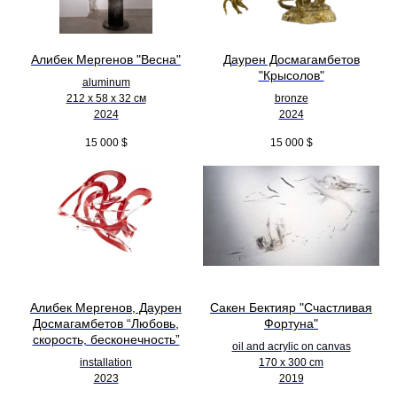
Алибек Мергенов "Весна"
Даурен Досмагамбетов
"Крысолов"
aluminum
212 х 58 х 32 см
bronze
2024
2024
15 000
$
15 000
$
Алибек Мергенов, Даурен
Сакен Бектияр "Счастливая
Досмагамбетов “Любовь,
Фортуна"
скорость, бесконечность”
oil and acrylic on canvas
installation
170 x 300 cm
2023
2019