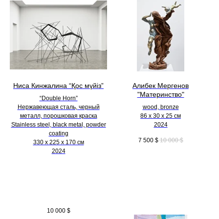
Ниса Кинжалина “Қос мүйіз”
Алибек Мергенов
"Материнство"
“Double Horn”
Нержавеющая сталь, черный
wood, bronze
металл, порошковая краска
86 х 30 х 25 см
Stainless steel, black metal, powder
2024
coating
7 500
$
10 000
$
330 х 225 х 170 см
2024
10 000
$