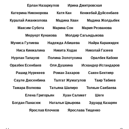
Ерлан Назаркулов
Ирина Дмитровская
Катерина Никонорова
Катя Кан
Кенжебай Дуйсенбаев
Куралай Аманжолова
Мадина Хван
Мадина Жолдыбек
Максим Субота
Марина Сон
Мария Резванова
Меруерт Кунакова
Молдир Сагындыкова
Муниса Гулиева
Надежда Абишева
Найра Каражидек
Ниса Кинжалина
Никита Ходак
Николай Газеев
Нурлан Тапауов
Полина Золотухина
Оралбек Кабоке
Оразбек Есенбаев
Оля Душкина
Искандер Исгандаров
Рашид Нурекеев
Роман Захаров
Сакен Бектияр
Сауле Дюсенбина
Талгат Жумагулов
Таир Табиев
Тамара Волкова
Татьяна Шапиро
Толкын Сакбаева
Елена Григорьян
Хуан Саликет
Шеге
Богдан Панасюк
Наталья Цвырова
Эдуард Казарян
Ярослав Клочков
Ярослава Тищенко