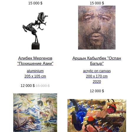
15 000
$
15 000
$
Алибек Мергенов
Аршын Кабылбек "Оспан
"Похищение Азии"
Батыр"
aluminium
acrylic on canvas
205 x 105 cm
200 x 170 cm
2020
12 000
$
15 000
$
12 000
$