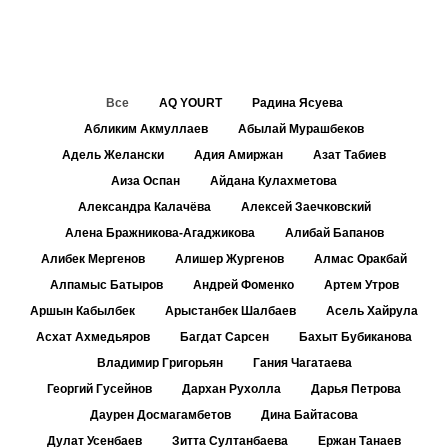
Все
AQ YOURT
Радина Ясуева
Абликим Акмуллаев
Абылай Мурашбеков
Адель Желански
Адия Амиржан
Азат Табиев
Аиза Оспан
Айдана Кулахметова
Александра Калачёва
Алексей Заечковский
Алена Бражникова-Агаджикова
Алибай Бапанов
Алибек Мергенов
Алишер Жургенов
Алмас Оракбай
Алпамыс Батыров
Андрей Фоменко
Артем Утров
Аршын Кабылбек
Арыстанбек Шалбаев
Асель Хайрула
Асхат Ахмедьяров
Багдат Сарсен
Бахыт Бубиканова
Владимир Григорьян
Гания Чагатаева
Георгий Гусейнов
Дархан Рухолла
Дарья Петрова
Даурен Досмагамбетов
Дина Байтасова
Дулат Усенбаев
Зитта Султанбаева
Ержан Танаев