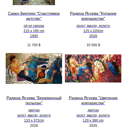
Сакен Бектияр "Счастливое
Радина Ясуева "Купание
детство"
кокпаристки"
oil on canvas
холст, масло, золото
215 x 195 cm
125 х 220cm
1995
2026
11 700
$
10 500
$
Радина Ясуева "Беременный
Радина Ясуева "Цветение
тюльпан"
кокпаристки"
диптих
диптих
холст, масло, золото
холст, масло, золото
133 х 372cm
120 х 360 cm
2026
2026