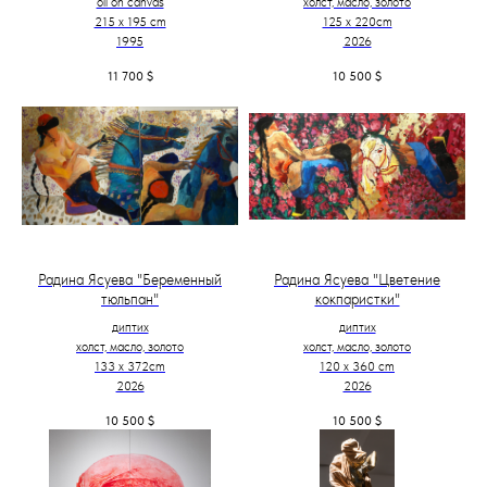
oil on canvas
холст, масло, золото
215 x 195 cm
125 х 220cm
1995
2026
11 700
$
10 500
$
Радина Ясуева "Беременный
Радина Ясуева "Цветение
тюльпан"
кокпаристки"
диптих
диптих
холст, масло, золото
холст, масло, золото
133 х 372cm
120 х 360 cm
2026
2026
10 500
$
10 500
$