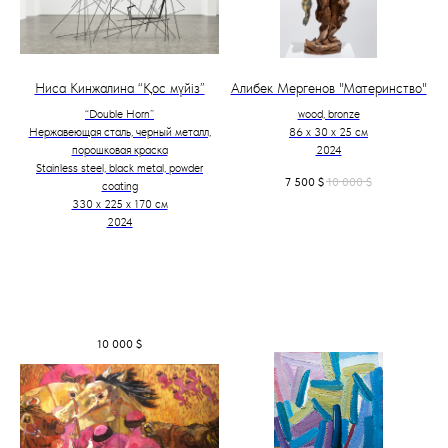
Ниса Кинжалина “Қос мүйіз”
Алибек Мергенов "Материнство"
“Double Horn”
wood, bronze
Нержавеющая сталь, черный металл,
86 х 30 х 25 см
порошковая краска
2024
Stainless steel, black metal, powder
7 500
$
10 000
$
coating
330 х 225 х 170 см
2024
10 000
$