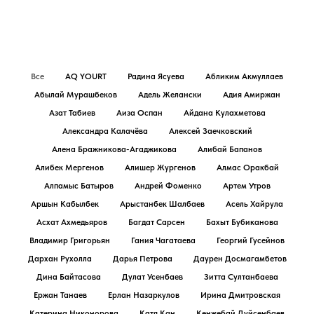
Все
AQ YOURT
Радина Ясуева
Абликим Акмуллаев
Абылай Мурашбеков
Адель Желански
Адия Амиржан
Азат Табиев
Аиза Оспан
Айдана Кулахметова
Александра Калачёва
Алексей Заечковский
Алена Бражникова-Агаджикова
Алибай Бапанов
Алибек Мергенов
Алишер Жургенов
Алмас Оракбай
Алпамыс Батыров
Андрей Фоменко
Артем Утров
Аршын Кабылбек
Арыстанбек Шалбаев
Асель Хайрула
Асхат Ахмедьяров
Багдат Сарсен
Бахыт Бубиканова
Владимир Григорьян
Гания Чагатаева
Георгий Гусейнов
Дархан Рухолла
Дарья Петрова
Даурен Досмагамбетов
Дина Байтасова
Дулат Усенбаев
Зитта Султанбаева
Ержан Танаев
Ерлан Назаркулов
Ирина Дмитровская
Катерина Никонорова
Катя Кан
Кенжебай Дуйсенбаев