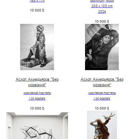
165 x 170
aluminum, wood
205 х 105 cm
10 000
$
2024
10 000
$
Асхат Ахмедьяров "Без
Асхат Ахмедьяров "Без
названия"
названия"
масляная пастель
масляная пастель
/ oil pastels
/ oil pastels
10 000
$
10 000
$