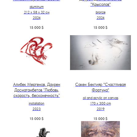
"Крысолов"
aluminum
212 х 58 х 32 см
bronze
2024
2024
15 000
$
15 000
$
Алибек Мергенов, Даурен
Сакен Бектияр "Счастливая
Досмагамбетов “Любовь,
Фортуна"
скорость, бесконечность”
oil and acrylic on canvas
installation
170 x 300 cm
2023
2019
15 000
$
15 000
$