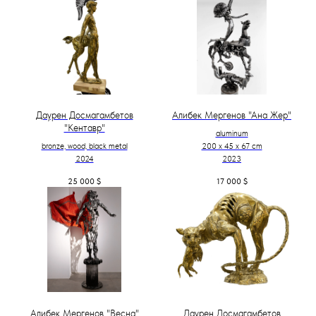
Даурен Досмагамбетов
Алибек Мергенов "Ана Жер"
"Кентавр"
aluminum
bronze, wood, black metal
200 х 45 х 67 cm
2024
2023
25 000
$
17 000
$
Алибек Мергенов "Весна"
Даурен Досмагамбетов