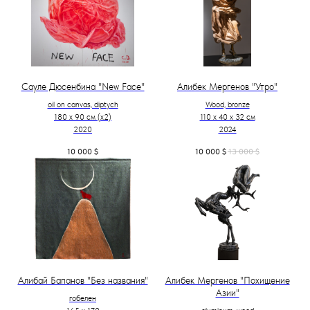
Сауле Дюсенбина "New Face"
Алибек Мергенов "Утро"
oil on canvas, diptych
Wood, bronze
180 x 90 см (х2)
110 х 40 х 32 см
2020
2024
10 000
$
10 000
$
13 000
$
Алибай Бапанов "Без названия"
Алибек Мергенов "Похищение
Азии"
гобелен