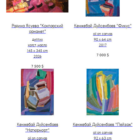
Радина Ясуева "Кокпарский
Кенжебай Дуйсенбаев "Фикус"
орнамет"
oil on canvas
диптих
90 x 64 cm
холст, масло
2017
145 х 345 cm
7 000
$
2026
7 500
$
Кенжебай Дуйсенбаев
Кенжебай Дуйсенбаев "Пейзаж"
"Натюрморт"
oil on canvas
oil on canvas
92 x 63 cm