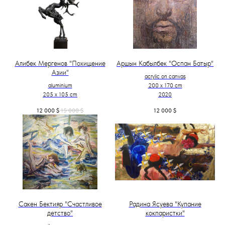
Алибек Мергенов "Похищение
Аршын Кабылбек "Оспан Батыр"
Азии"
acrylic on canvas
aluminium
200 x 170 cm
205 x 105 cm
2020
12 000
$
15 000
$
12 000
$
Сакен Бектияр "Счастливое
Радина Ясуева "Купание
детство"
кокпаристки"