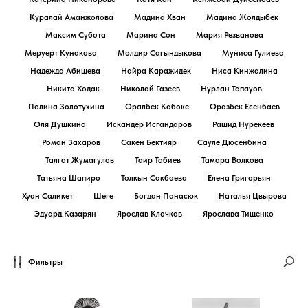
Куралай Аманжолова
Мадина Хван
Мадина Жолдыбек
Максим Субота
Марина Сон
Мария Резванова
Меруерт Кунакова
Молдир Сагындыкова
Муниса Гулиева
Надежда Абишева
Найра Каражидек
Ниса Кинжалина
Никита Ходак
Николай Газеев
Нурлан Тапауов
Полина Золотухина
Оралбек Кабоке
Оразбек Есенбаев
Оля Душкина
Искандер Исгандаров
Рашид Нурекеев
Роман Захаров
Сакен Бектияр
Сауле Дюсенбина
Талгат Жумагулов
Таир Табиев
Тамара Волкова
Татьяна Шапиро
Толкын Сакбаева
Елена Григорьян
Хуан Саликет
Шеге
Богдан Панасюк
Наталья Цвырова
Эдуард Казарян
Ярослав Клочков
Ярослава Тищенко
Фильтры