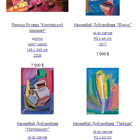
Радина Ясуева "Кокпарский
Кенжебай Дуйсенбаев "Фикус"
орнамет"
oil on canvas
диптих
90 x 64 cm
холст, масло
2017
145 х 345 cm
7 000
$
2026
7 500
$
Кенжебай Дуйсенбаев
Кенжебай Дуйсенбаев "Пейзаж"
"Натюрморт"
oil on canvas
oil on canvas
92 x 63 cm