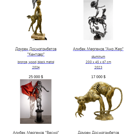
Даурен Досмагамбетов
Алибек Мергенов "Ана Жер"
"Кентавр"
aluminum
bronze, wood, black metal
200 х 45 х 67 cm
2024
2023
25 000
$
17 000
$
Алибек Мергенов "Весна"
Даурен Досмагамбетов