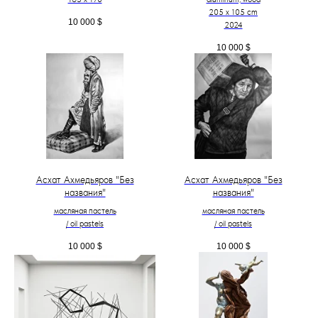
205 х 105 cm
10 000
$
2024
10 000
$
Асхат Ахмедьяров "Без
Асхат Ахмедьяров "Без
названия"
названия"
масляная пастель
масляная пастель
/ oil pastels
/ oil pastels
10 000
$
10 000
$