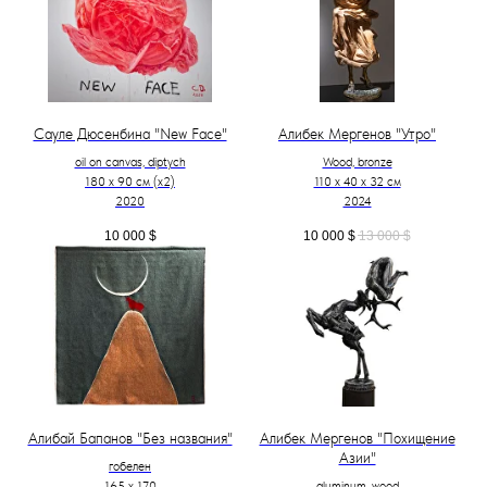
Сауле Дюсенбина "New Face"
Алибек Мергенов "Утро"
oil on canvas, diptych
Wood, bronze
180 x 90 см (х2)
110 х 40 х 32 см
2020
2024
10 000
$
10 000
$
13 000
$
Алибай Бапанов "Без названия"
Алибек Мергенов "Похищение
Азии"
гобелен
165 x 170
aluminum, wood