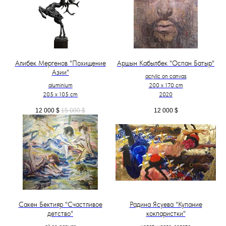
Алибек Мергенов "Похищение
Аршын Кабылбек "Оспан Батыр"
Азии"
acrylic on canvas
aluminium
200 x 170 cm
205 x 105 cm
2020
12 000
$
15 000
$
12 000
$
Сакен Бектияр "Счастливое
Радина Ясуева "Купание
детство"
кокпаристки"