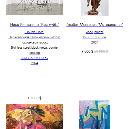
Ниса Кинжалина “Қос мүйіз”
Алибек Мергенов "Материнство"
“Double Horn”
wood, bronze
Нержавеющая сталь, черный металл,
86 х 30 х 25 см
порошковая краска
2024
Stainless steel, black metal, powder
7 500
$
10 000
$
coating
330 х 225 х 170 см
2024
10 000
$