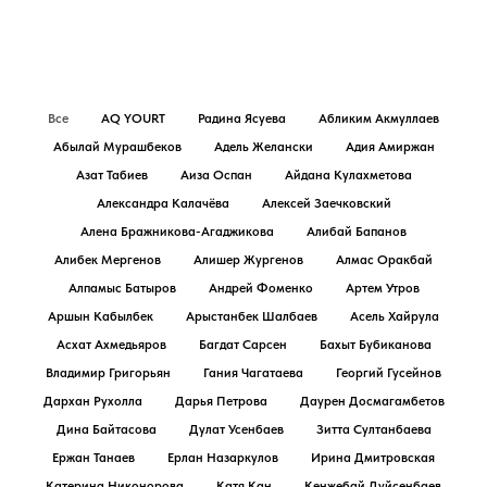
Все
AQ YOURT
Радина Ясуева
Абликим Акмуллаев
Абылай Мурашбеков
Адель Желански
Адия Амиржан
Азат Табиев
Аиза Оспан
Айдана Кулахметова
Александра Калачёва
Алексей Заечковский
Алена Бражникова-Агаджикова
Алибай Бапанов
Алибек Мергенов
Алишер Жургенов
Алмас Оракбай
Алпамыс Батыров
Андрей Фоменко
Артем Утров
Аршын Кабылбек
Арыстанбек Шалбаев
Асель Хайрула
Асхат Ахмедьяров
Багдат Сарсен
Бахыт Бубиканова
Владимир Григорьян
Гания Чагатаева
Георгий Гусейнов
Дархан Рухолла
Дарья Петрова
Даурен Досмагамбетов
Дина Байтасова
Дулат Усенбаев
Зитта Султанбаева
Ержан Танаев
Ерлан Назаркулов
Ирина Дмитровская
Катерина Никонорова
Катя Кан
Кенжебай Дуйсенбаев