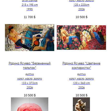
oil on canvas
холст, масло, золото
215 x 195 cm
125 х 220cm
1995
2026
11 700
$
10 500
$
Радина Ясуева "Беременный
Радина Ясуева "Цветение
тюльпан"
кокпаристки"
диптих
диптих
холст, масло, золото
холст, масло, золото
133 х 372cm
120 х 360 cm
2026
2026
10 500
$
10 500
$