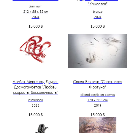
"Крысолов"
aluminum
212 х 58 х 32 см
bronze
2024
2024
15 000
$
15 000
$
Алибек Мергенов, Даурен
Сакен Бектияр "Счастливая
Досмагамбетов “Любовь,
Фортуна"
скорость, бесконечность”
oil and acrylic on canvas
installation
170 x 300 cm
2023
2019
15 000
$
15 000
$