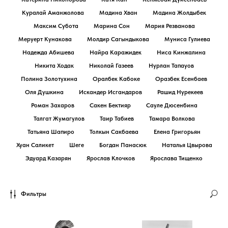
Куралай Аманжолова
Мадина Хван
Мадина Жолдыбек
Максим Субота
Марина Сон
Мария Резванова
Меруерт Кунакова
Молдир Сагындыкова
Муниса Гулиева
Надежда Абишева
Найра Каражидек
Ниса Кинжалина
Никита Ходак
Николай Газеев
Нурлан Тапауов
Полина Золотухина
Оралбек Кабоке
Оразбек Есенбаев
Оля Душкина
Искандер Исгандаров
Рашид Нурекеев
Роман Захаров
Сакен Бектияр
Сауле Дюсенбина
Талгат Жумагулов
Таир Табиев
Тамара Волкова
Татьяна Шапиро
Толкын Сакбаева
Елена Григорьян
Хуан Саликет
Шеге
Богдан Панасюк
Наталья Цвырова
Эдуард Казарян
Ярослав Клочков
Ярослава Тищенко
Фильтры