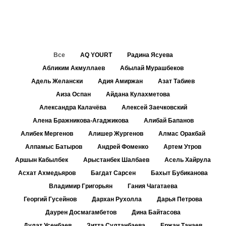
Все
AQ YOURT
Радина Ясуева
Абликим Акмуллаев
Абылай Мурашбеков
Адель Желански
Адия Амиржан
Азат Табиев
Аиза Оспан
Айдана Кулахметова
Александра Калачёва
Алексей Заечковский
Алена Бражникова-Агаджикова
Алибай Бапанов
Алибек Мергенов
Алишер Жургенов
Алмас Оракбай
Алпамыс Батыров
Андрей Фоменко
Артем Утров
Аршын Кабылбек
Арыстанбек Шалбаев
Асель Хайрула
Асхат Ахмедьяров
Багдат Сарсен
Бахыт Бубиканова
Владимир Григорьян
Гания Чагатаева
Георгий Гусейнов
Дархан Рухолла
Дарья Петрова
Даурен Досмагамбетов
Дина Байтасова
Дулат Усенбаев
Зитта Султанбаева
Ержан Танаев