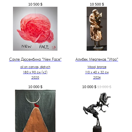
10 500
$
10 500
$
Сауле Дюсенбина "New Face"
Алибек Мергенов "Утро"
oil on canvas, diptych
Wood, bronze
180 x 90 см (х2)
110 х 40 х 32 см
2020
2024
10 000
$
10 000
$
13 000
$