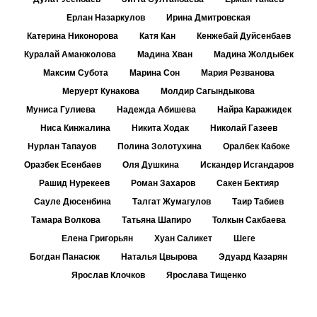
Ерлан Назаркулов
Ирина Дмитровская
Катерина Никонорова
Катя Кан
Кенжебай Дуйсенбаев
Куралай Аманжолова
Мадина Хван
Мадина Жолдыбек
Максим Субота
Марина Сон
Мария Резванова
Меруерт Кунакова
Молдир Сагындыкова
Муниса Гулиева
Надежда Абишева
Найра Каражидек
Ниса Кинжалина
Никита Ходак
Николай Газеев
Нурлан Тапауов
Полина Золотухина
Оралбек Кабоке
Оразбек Есенбаев
Оля Душкина
Искандер Исгандаров
Рашид Нурекеев
Роман Захаров
Сакен Бектияр
Сауле Дюсенбина
Талгат Жумагулов
Таир Табиев
Тамара Волкова
Татьяна Шапиро
Толкын Сакбаева
Елена Григорьян
Хуан Саликет
Шеге
Богдан Панасюк
Наталья Цвырова
Эдуард Казарян
Ярослав Клочков
Ярослава Тищенко