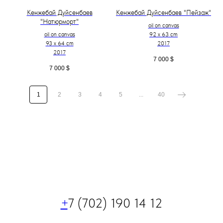
Кенжебай Дуйсенбаев
Кенжебай Дуйсенбаев "Пейзаж"
"Натюрморт"
oil on canvas
oil on canvas
92 x 63 cm
93 x 64 cm
2017
2017
7 000
$
7 000
$
1
2
3
4
5
...
40
+
7 (702) 190 14 12