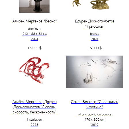
Алибек Мергенов "Весна"
Даурен Досмагамбетов
"Крысолов"
aluminum
212 х 58 х 32 см
bronze
2024
2024
15 000
$
15 000
$
Алибек Мергенов, Даурен
Сакен Бектияр "Счастливая
Досмагамбетов “Любовь,
Фортуна"
скорость, бесконечность”
oil and acrylic on canvas
installation
170 x 300 cm
2023
2019