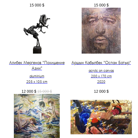
15 000
$
15 000
$
Алибек Мергенов "Похищение
Аршын Кабылбек "Оспан Батыр"
Азии"
acrylic on canvas
aluminium
200 x 170 cm
205 x 105 cm
2020
12 000
$
15 000
$
12 000
$