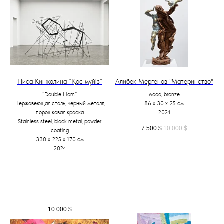
Ниса Кинжалина “Қос мүйіз”
Алибек Мергенов "Материнство"
“Double Horn”
wood, bronze
Нержавеющая сталь, черный металл,
86 х 30 х 25 см
порошковая краска
2024
Stainless steel, black metal, powder
7 500
$
10 000
$
coating
330 х 225 х 170 см
2024
10 000
$