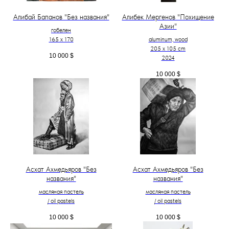
Алибай Бапанов "Без названия"
Алибек Мергенов "Похищение
Азии"
гобелен
165 x 170
aluminum, wood
205 х 105 cm
10 000
$
2024
10 000
$
Асхат Ахмедьяров "Без
Асхат Ахмедьяров "Без
названия"
названия"
масляная пастель
масляная пастель
/ oil pastels
/ oil pastels
10 000
$
10 000
$