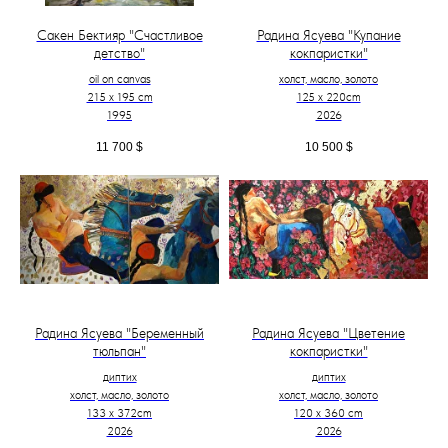
Сакен Бектияр "Счастливое
Радина Ясуева "Купание
детство"
кокпаристки"
oil on canvas
холст, масло, золото
215 x 195 cm
125 х 220cm
1995
2026
11 700
$
10 500
$
Радина Ясуева "Беременный
Радина Ясуева "Цветение
тюльпан"
кокпаристки"
диптих
диптих
холст, масло, золото
холст, масло, золото
133 х 372cm
120 х 360 cm
2026
2026