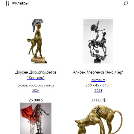
Фильтры
Даурен Досмагамбетов
Алибек Мергенов "Ана Жер"
"Кентавр"
aluminum
bronze, wood, black metal
200 х 45 х 67 cm
2024
2023
25 000
$
17 000
$