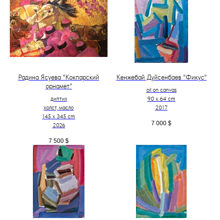
Радина Ясуева "Кокпарский
Кенжебай Дуйсенбаев "Фикус"
орнамет"
oil on canvas
диптих
90 x 64 cm
холст, масло
2017
145 х 345 cm
7 000
$
2026
7 500
$