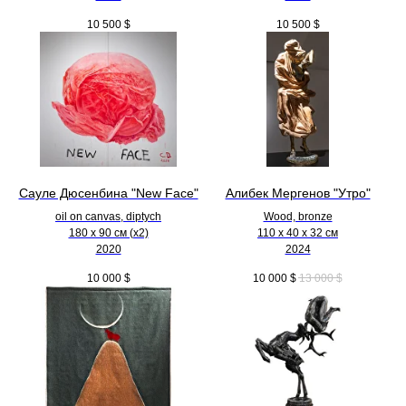
10 500
$
10 500
$
Сауле Дюсенбина "New Face"
Алибек Мергенов "Утро"
oil on canvas, diptych
Wood, bronze
180 x 90 см (х2)
110 х 40 х 32 см
2020
2024
10 000
$
10 000
$
13 000
$