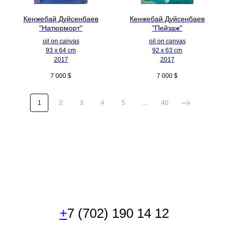
Кенжебай Дуйсенбаев
Кенжебай Дуйсенбаев
"Натюрморт"
"Пейзаж"
oil on canvas
oil on canvas
93 x 64 cm
92 x 63 cm
2017
2017
7 000
$
7 000
$
1
2
3
4
5
...
40
+
7 (702) 190 14 12