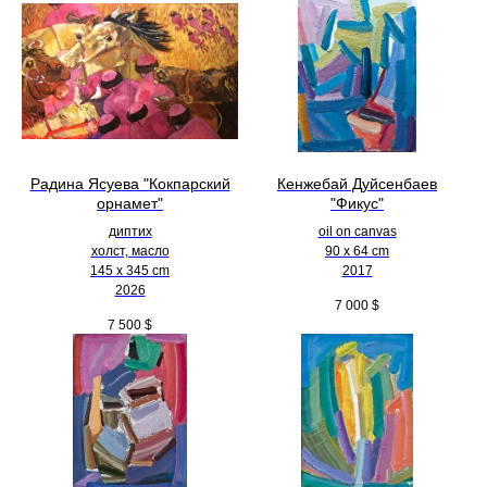
Радина Ясуева "Кокпарский
Кенжебай Дуйсенбаев
орнамет"
"Фикус"
диптих
oil on canvas
холст, масло
90 x 64 cm
145 х 345 cm
2017
2026
7 000
$
7 500
$