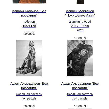
Алибай Бапанов "Без
Алибек Мергенов
названия"
"Похищение Азии"
гобелен
aluminum, wood
165 x 170
205 х 105 cm
2024
10 000
$
10 000
$
Асхат Ахмедьяров "Без
Асхат Ахмедьяров "Без
названия"
названия"
масляная пастель
масляная пастель
/ oil pastels
/ oil pastels
10 000
$
10 000
$