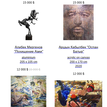
15 000
$
15 000
$
Алибек Мергенов
Аршын Кабылбек "Оспан
"Похищение Азии"
Батыр"
aluminium
acrylic on canvas
205 x 105 cm
200 x 170 cm
2020
12 000
$
15 000
$
12 000
$