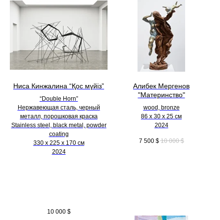
Ниса Кинжалина “Қос мүйіз”
Алибек Мергенов
"Материнство"
“Double Horn”
Нержавеющая сталь, черный
wood, bronze
металл, порошковая краска
86 х 30 х 25 см
Stainless steel, black metal, powder
2024
coating
7 500
$
10 000
$
330 х 225 х 170 см
2024
10 000
$