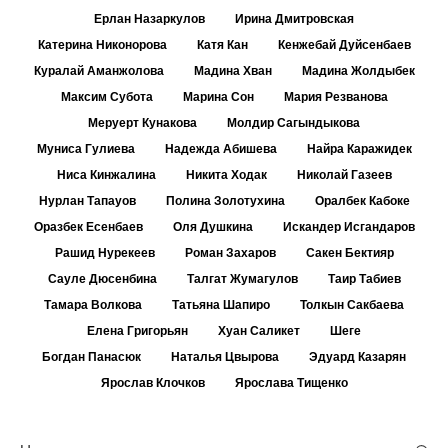
Ерлан Назаркулов
Ирина Дмитровская
Катерина Никонорова
Катя Кан
Кенжебай Дуйсенбаев
Куралай Аманжолова
Мадина Хван
Мадина Жолдыбек
Максим Субота
Марина Сон
Мария Резванова
Меруерт Кунакова
Молдир Сагындыкова
Муниса Гулиева
Надежда Абишева
Найра Каражидек
Ниса Кинжалина
Никита Ходак
Николай Газеев
Нурлан Тапауов
Полина Золотухина
Оралбек Кабоке
Оразбек Есенбаев
Оля Душкина
Искандер Исгандаров
Рашид Нурекеев
Роман Захаров
Сакен Бектияр
Сауле Дюсенбина
Талгат Жумагулов
Таир Табиев
Тамара Волкова
Татьяна Шапиро
Толкын Сакбаева
Елена Григорьян
Хуан Саликет
Шеге
Богдан Панасюк
Наталья Цвырова
Эдуард Казарян
Ярослав Клочков
Ярослава Тищенко