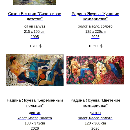
Сакен Бектияр "Счастливое
Радина Ясуева "Купание
детство"
кокпаристки"
oil on canvas
холст, масло, золото
215 x 195 cm
125 х 220cm
1995
2026
11 700
$
10 500
$
Радина Ясуева "Беременный
Радина Ясуева "Цветение
тюльпан"
кокпаристки"
диптих
диптих
холст, масло, золото
холст, масло, золото
133 х 372cm
120 х 360 cm
2026
2026