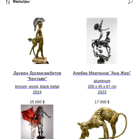
Фильтры
Даурен Досмагамбетов
Алибек Мергенов "Ана Жер"
"Кентавр"
aluminum
bronze, wood, black metal
200 х 45 х 67 cm
2024
2023
25 000
$
17 000
$