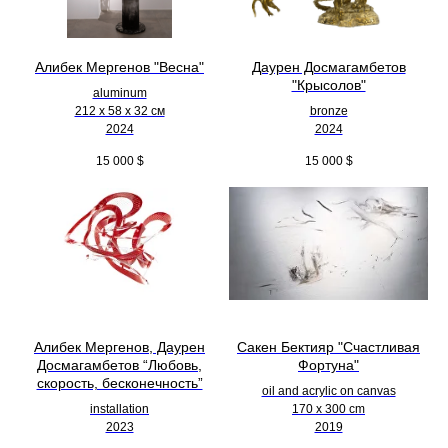
Алибек Мергенов "Весна"
Даурен Досмагамбетов
"Крысолов"
aluminum
212 х 58 х 32 см
bronze
2024
2024
15 000
$
15 000
$
Алибек Мергенов, Даурен
Сакен Бектияр "Счастливая
Досмагамбетов “Любовь,
Фортуна"
скорость, бесконечность”
oil and acrylic on canvas
installation
170 x 300 cm
2023
2019