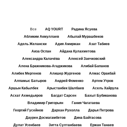
Все
AQ YOURT
Радина Ясуева
Абликим Акмуллаев
Абылай Мурашбеков
Адель Желански
Адия Амиржан
Азат Табиев
Аиза Оспан
Айдана Кулахметова
Александра Калачёва
Алексей Заечковский
Алена Бражникова-Агаджикова
Алибай Бапанов
Алибек Мергенов
Алишер Жургенов
Алмас Оракбай
Алпамыс Батыров
Андрей Фоменко
Артем Утров
Аршын Кабылбек
Арыстанбек Шалбаев
Асель Хайрула
Асхат Ахмедьяров
Багдат Сарсен
Бахыт Бубиканова
Владимир Григорьян
Гания Чагатаева
Георгий Гусейнов
Дархан Рухолла
Дарья Петрова
Даурен Досмагамбетов
Дина Байтасова
Дулат Усенбаев
Зитта Султанбаева
Ержан Танаев