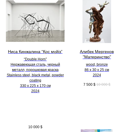
Ниса Кинжалина “Қос мүйіз”
Алибек Мергенов
"Материнство"
“Double Horn”
Нержавеющая сталь, черный
wood, bronze
металл, порошковая краска
86 х 30 х 25 см
Stainless steel, black metal, powder
2024
coating
7 500
$
10 000
$
330 х 225 х 170 см
2024
10 000
$