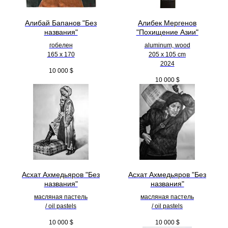
Алибай Бапанов "Без
Алибек Мергенов
названия"
"Похищение Азии"
гобелен
aluminum, wood
165 x 170
205 х 105 cm
2024
10 000
$
10 000
$
Асхат Ахмедьяров "Без
Асхат Ахмедьяров "Без
названия"
названия"
масляная пастель
масляная пастель
/ oil pastels
/ oil pastels
10 000
$
10 000
$