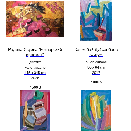
Радина Ясуева "Кокпарский
Кенжебай Дуйсенбаев
орнамет"
"Фикус"
диптих
oil on canvas
холст, масло
90 x 64 cm
145 х 345 cm
2017
2026
7 000
$
7 500
$