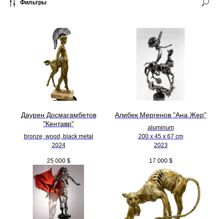
Фильтры
Даурен Досмагамбетов
Алибек Мергенов "Ана Жер"
"Кентавр"
aluminum
bronze, wood, black metal
200 х 45 х 67 cm
2024
2023
25 000
$
17 000
$