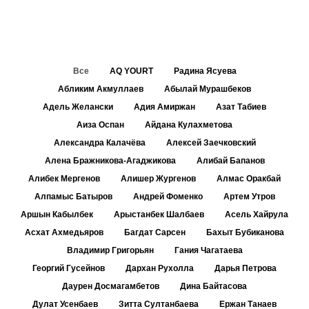
Все
AQ YOURT
Радина Ясуева
Абликим Акмуллаев
Абылай Мурашбеков
Адель Желански
Адия Амиржан
Азат Табиев
Аиза Оспан
Айдана Кулахметова
Александра Калачёва
Алексей Заечковский
Алена Бражникова-Агаджикова
Алибай Бапанов
Алибек Мергенов
Алишер Жургенов
Алмас Оракбай
Алпамыс Батыров
Андрей Фоменко
Артем Утров
Аршын Кабылбек
Арыстанбек Шалбаев
Асель Хайрула
Асхат Ахмедьяров
Багдат Сарсен
Бахыт Бубиканова
Владимир Григорьян
Гания Чагатаева
Георгий Гусейнов
Дархан Рухолла
Дарья Петрова
Даурен Досмагамбетов
Дина Байтасова
Дулат Усенбаев
Зитта Султанбаева
Ержан Танаев