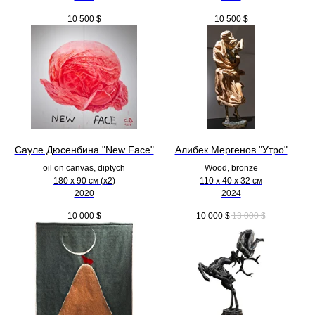
10 500
$
10 500
$
Сауле Дюсенбина "New Face"
Алибек Мергенов "Утро"
oil on canvas, diptych
Wood, bronze
180 x 90 см (х2)
110 х 40 х 32 см
2020
2024
10 000
$
10 000
$
13 000
$