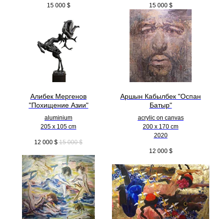
15 000
$
15 000
$
Алибек Мергенов
Аршын Кабылбек "Оспан
"Похищение Азии"
Батыр"
aluminium
acrylic on canvas
205 x 105 cm
200 x 170 cm
2020
12 000
$
15 000
$
12 000
$