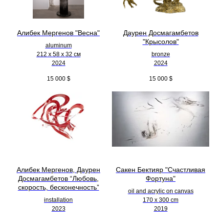
Алибек Мергенов "Весна"
Даурен Досмагамбетов
"Крысолов"
aluminum
212 х 58 х 32 см
bronze
2024
2024
15 000
$
15 000
$
Алибек Мергенов, Даурен
Сакен Бектияр "Счастливая
Досмагамбетов “Любовь,
Фортуна"
скорость, бесконечность”
oil and acrylic on canvas
installation
170 x 300 cm
2023
2019