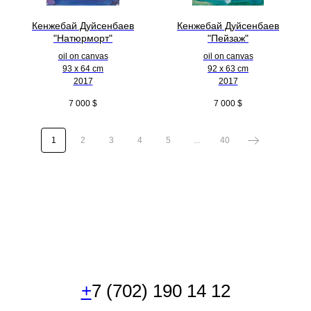
Кенжебай Дуйсенбаев
Кенжебай Дуйсенбаев
"Натюрморт"
"Пейзаж"
oil on canvas
oil on canvas
93 x 64 cm
92 x 63 cm
2017
2017
7 000
$
7 000
$
1
2
3
4
5
...
40
+
7 (702) 190 14 12