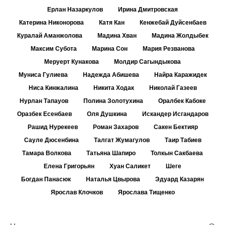
Ерлан Назаркулов
Ирина Дмитровская
Катерина Никонорова
Катя Кан
Кенжебай Дуйсенбаев
Куралай Аманжолова
Мадина Хван
Мадина Жолдыбек
Максим Субота
Марина Сон
Мария Резванова
Меруерт Кунакова
Молдир Сагындыкова
Муниса Гулиева
Надежда Абишева
Найра Каражидек
Ниса Кинжалина
Никита Ходак
Николай Газеев
Нурлан Тапауов
Полина Золотухина
Оралбек Кабоке
Оразбек Есенбаев
Оля Душкина
Искандер Исгандаров
Рашид Нурекеев
Роман Захаров
Сакен Бектияр
Сауле Дюсенбина
Талгат Жумагулов
Таир Табиев
Тамара Волкова
Татьяна Шапиро
Толкын Сакбаева
Елена Григорьян
Хуан Саликет
Шеге
Богдан Панасюк
Наталья Цвырова
Эдуард Казарян
Ярослав Клочков
Ярослава Тищенко