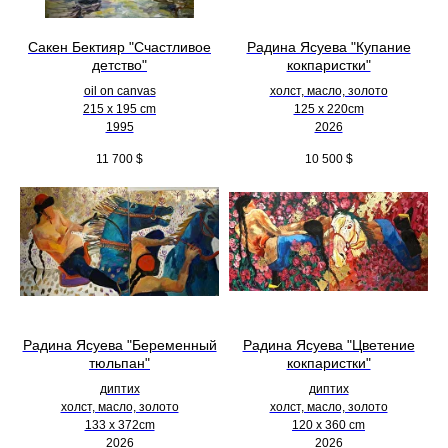
Сакен Бектияр "Счастливое
Радина Ясуева "Купание
детство"
кокпаристки"
oil on canvas
холст, масло, золото
215 x 195 cm
125 х 220cm
1995
2026
11 700
$
10 500
$
Радина Ясуева "Беременный
Радина Ясуева "Цветение
тюльпан"
кокпаристки"
диптих
диптих
холст, масло, золото
холст, масло, золото
133 х 372cm
120 х 360 cm
2026
2026