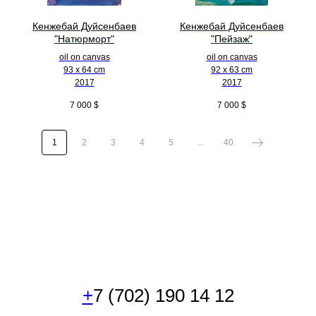
Кенжебай Дуйсенбаев
Кенжебай Дуйсенбаев
"Натюрморт"
"Пейзаж"
oil on canvas
oil on canvas
93 x 64 cm
92 x 63 cm
2017
2017
7 000
$
7 000
$
1
2
3
4
5
...
40
+
7 (702) 190 14 12