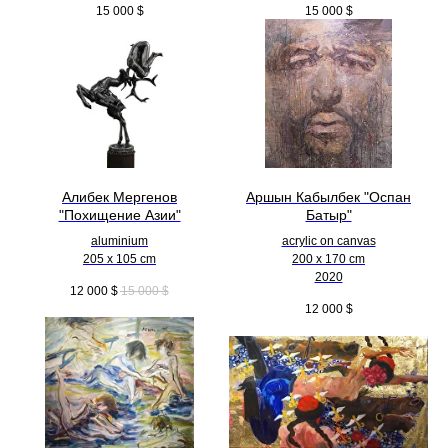
15 000
$
15 000
$
Алибек Мергенов
Аршын Кабылбек "Оспан
"Похищение Азии"
Батыр"
aluminium
acrylic on canvas
205 x 105 cm
200 x 170 cm
2020
12 000
$
15 000
$
12 000
$