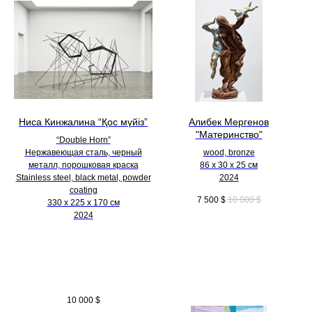
Ниса Кинжалина “Қос мүйіз”
Алибек Мергенов
"Материнство"
“Double Horn”
Нержавеющая сталь, черный
wood, bronze
металл, порошковая краска
86 х 30 х 25 см
Stainless steel, black metal, powder
2024
coating
7 500
$
10 000
$
330 х 225 х 170 см
2024
10 000
$