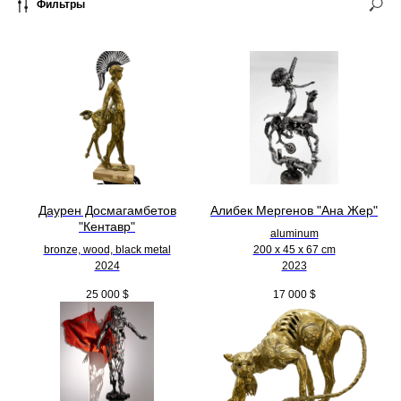
Фильтры
Даурен Досмагамбетов
Алибек Мергенов "Ана Жер"
"Кентавр"
aluminum
bronze, wood, black metal
200 х 45 х 67 cm
2024
2023
25 000
$
17 000
$