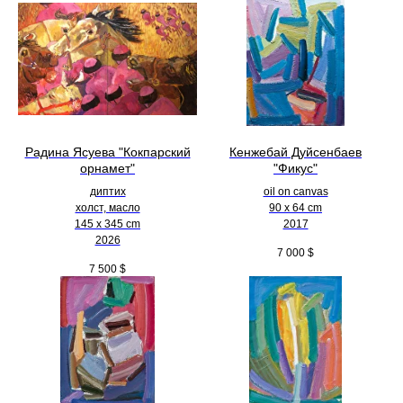
Радина Ясуева "Кокпарский
Кенжебай Дуйсенбаев
орнамет"
"Фикус"
диптих
oil on canvas
холст, масло
90 x 64 cm
145 х 345 cm
2017
2026
7 000
$
7 500
$