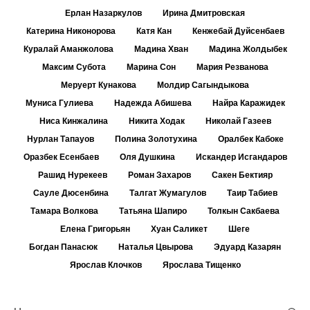
Ерлан Назаркулов
Ирина Дмитровская
Катерина Никонорова
Катя Кан
Кенжебай Дуйсенбаев
Куралай Аманжолова
Мадина Хван
Мадина Жолдыбек
Максим Субота
Марина Сон
Мария Резванова
Меруерт Кунакова
Молдир Сагындыкова
Муниса Гулиева
Надежда Абишева
Найра Каражидек
Ниса Кинжалина
Никита Ходак
Николай Газеев
Нурлан Тапауов
Полина Золотухина
Оралбек Кабоке
Оразбек Есенбаев
Оля Душкина
Искандер Исгандаров
Рашид Нурекеев
Роман Захаров
Сакен Бектияр
Сауле Дюсенбина
Талгат Жумагулов
Таир Табиев
Тамара Волкова
Татьяна Шапиро
Толкын Сакбаева
Елена Григорьян
Хуан Саликет
Шеге
Богдан Панасюк
Наталья Цвырова
Эдуард Казарян
Ярослав Клочков
Ярослава Тищенко