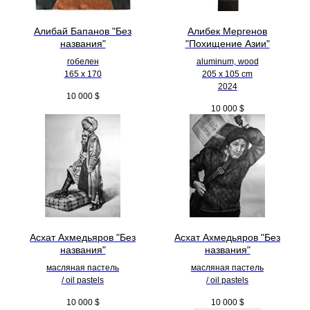
Алибай Бапанов "Без
Алибек Мергенов
названия"
"Похищение Азии"
гобелен
aluminum, wood
165 x 170
205 х 105 cm
2024
10 000
$
10 000
$
Асхат Ахмедьяров "Без
Асхат Ахмедьяров "Без
названия"
названия"
масляная пастель
масляная пастель
/ oil pastels
/ oil pastels
10 000
$
10 000
$