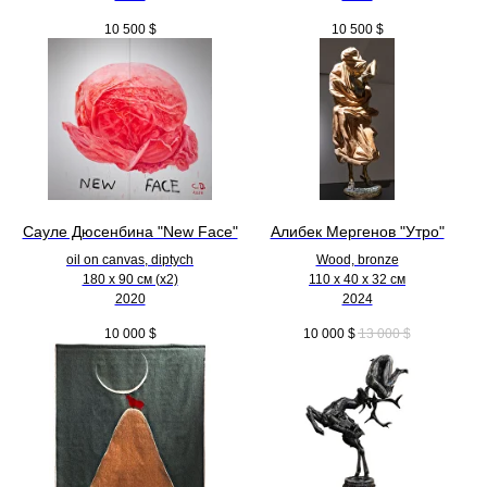
10 500
$
10 500
$
Сауле Дюсенбина "New Face"
Алибек Мергенов "Утро"
oil on canvas, diptych
Wood, bronze
180 x 90 см (х2)
110 х 40 х 32 см
2020
2024
10 000
$
10 000
$
13 000
$