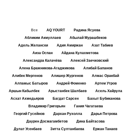
Все
AQ YOURT
Радина Ясуева
Абликим Акмуллаев
Абылай Мурашбеков
Адель Желански
Адия Амиржан
Азат Табиев
Аиза Оспан
Айдана Кулахметова
Александра Калачёва
Алексей Заечковский
Алена Бражникова-Агаджикова
Алибай Бапанов
Алибек Мергенов
Алишер Жургенов
Алмас Оракбай
Алпамыс Батыров
Андрей Фоменко
Артем Утров
Аршын Кабылбек
Арыстанбек Шалбаев
Асель Хайрула
Асхат Ахмедьяров
Багдат Сарсен
Бахыт Бубиканова
Владимир Григорьян
Гания Чагатаева
Георгий Гусейнов
Дархан Рухолла
Дарья Петрова
Даурен Досмагамбетов
Дина Байтасова
Дулат Усенбаев
Зитта Султанбаева
Ержан Танаев