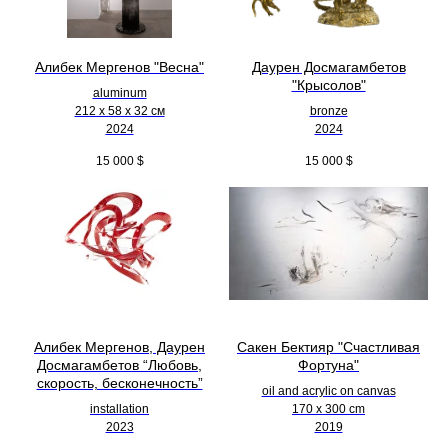
Алибек Мергенов "Весна"
Даурен Досмагамбетов
"Крысолов"
aluminum
212 х 58 х 32 см
bronze
2024
2024
15 000
$
15 000
$
Алибек Мергенов, Даурен
Сакен Бектияр "Счастливая
Досмагамбетов “Любовь,
Фортуна"
скорость, бесконечность”
oil and acrylic on canvas
installation
170 x 300 cm
2023
2019