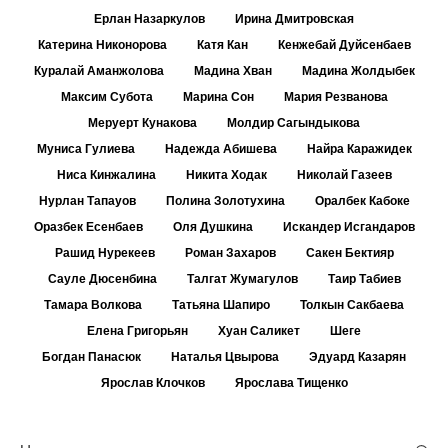
Ерлан Назаркулов
Ирина Дмитровская
Катерина Никонорова
Катя Кан
Кенжебай Дуйсенбаев
Куралай Аманжолова
Мадина Хван
Мадина Жолдыбек
Максим Субота
Марина Сон
Мария Резванова
Меруерт Кунакова
Молдир Сагындыкова
Муниса Гулиева
Надежда Абишева
Найра Каражидек
Ниса Кинжалина
Никита Ходак
Николай Газеев
Нурлан Тапауов
Полина Золотухина
Оралбек Кабоке
Оразбек Есенбаев
Оля Душкина
Искандер Исгандаров
Рашид Нурекеев
Роман Захаров
Сакен Бектияр
Сауле Дюсенбина
Талгат Жумагулов
Таир Табиев
Тамара Волкова
Татьяна Шапиро
Толкын Сакбаева
Елена Григорьян
Хуан Саликет
Шеге
Богдан Панасюк
Наталья Цвырова
Эдуард Казарян
Ярослав Клочков
Ярослава Тищенко