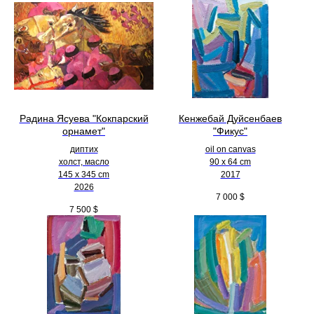
Радина Ясуева "Кокпарский
Кенжебай Дуйсенбаев
орнамет"
"Фикус"
диптих
oil on canvas
холст, масло
90 x 64 cm
145 х 345 cm
2017
2026
7 000
$
7 500
$