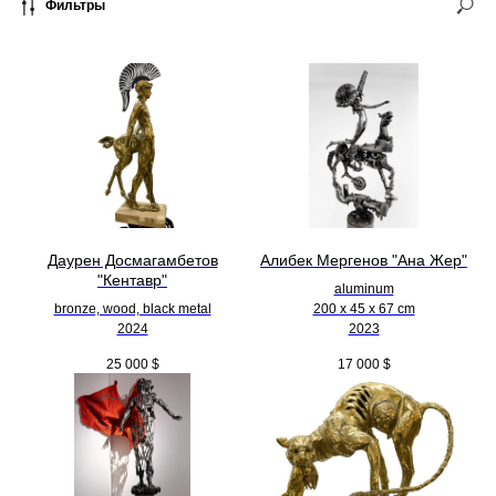
Фильтры
Даурен Досмагамбетов
Алибек Мергенов "Ана Жер"
"Кентавр"
aluminum
bronze, wood, black metal
200 х 45 х 67 cm
2024
2023
25 000
$
17 000
$