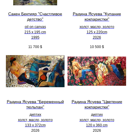
Сакен Бектияр "Счастливое
Радина Ясуева "Купание
детство"
кокпаристки"
oil on canvas
холст, масло, золото
215 x 195 cm
125 х 220cm
1995
2026
11 700
$
10 500
$
Радина Ясуева "Беременный
Радина Ясуева "Цветение
тюльпан"
кокпаристки"
диптих
диптих
холст, масло, золото
холст, масло, золото
133 х 372cm
120 х 360 cm
2026
2026