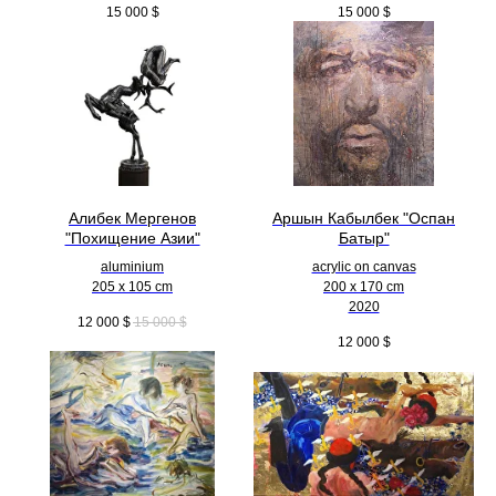
15 000
$
15 000
$
Алибек Мергенов
Аршын Кабылбек "Оспан
"Похищение Азии"
Батыр"
aluminium
acrylic on canvas
205 x 105 cm
200 x 170 cm
2020
12 000
$
15 000
$
12 000
$