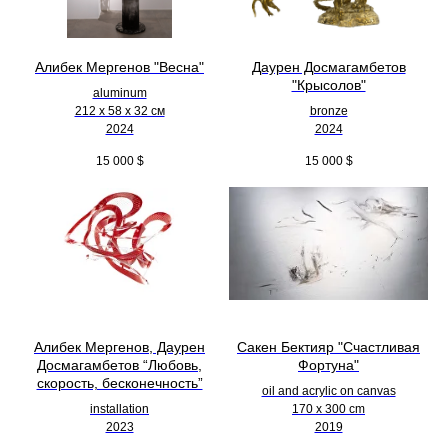
Алибек Мергенов "Весна"
Даурен Досмагамбетов
"Крысолов"
aluminum
212 х 58 х 32 см
bronze
2024
2024
15 000
$
15 000
$
Алибек Мергенов, Даурен
Сакен Бектияр "Счастливая
Досмагамбетов “Любовь,
Фортуна"
скорость, бесконечность”
oil and acrylic on canvas
installation
170 x 300 cm
2023
2019