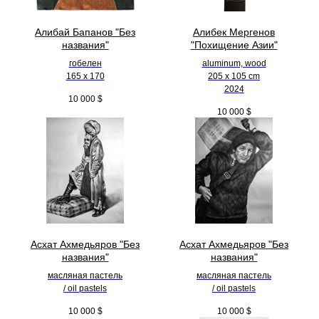
Алибай Бапанов "Без
Алибек Мергенов
названия"
"Похищение Азии"
гобелен
aluminum, wood
165 x 170
205 х 105 cm
2024
10 000
$
10 000
$
Асхат Ахмедьяров "Без
Асхат Ахмедьяров "Без
названия"
названия"
масляная пастель
масляная пастель
/ oil pastels
/ oil pastels
10 000
$
10 000
$