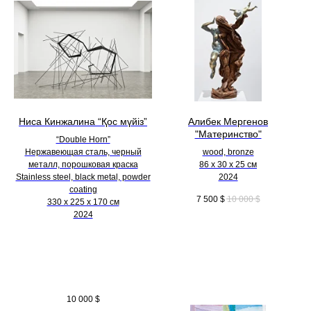
Ниса Кинжалина “Қос мүйіз”
Алибек Мергенов
"Материнство"
“Double Horn”
Нержавеющая сталь, черный
wood, bronze
металл, порошковая краска
86 х 30 х 25 см
Stainless steel, black metal, powder
2024
coating
7 500
$
10 000
$
330 х 225 х 170 см
2024
10 000
$