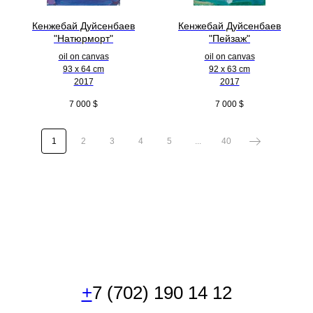
Кенжебай Дуйсенбаев
Кенжебай Дуйсенбаев
"Натюрморт"
"Пейзаж"
oil on canvas
oil on canvas
93 x 64 cm
92 x 63 cm
2017
2017
7 000
$
7 000
$
1
2
3
4
5
...
40
+
7 (702) 190 14 12