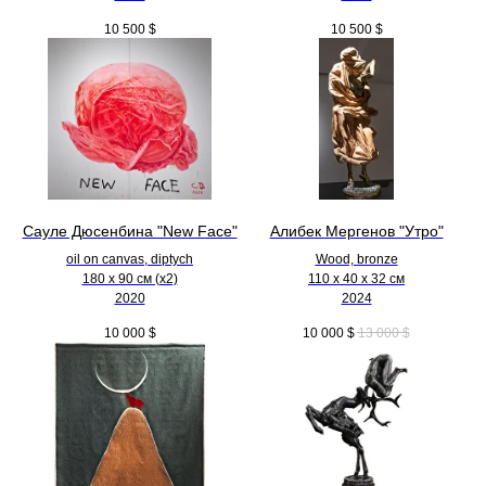
10 500
$
10 500
$
Сауле Дюсенбина "New Face"
Алибек Мергенов "Утро"
oil on canvas, diptych
Wood, bronze
180 x 90 см (х2)
110 х 40 х 32 см
2020
2024
10 000
$
10 000
$
13 000
$