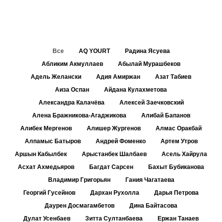
Все
AQ YOURT
Радина Ясуева
Абликим Акмуллаев
Абылай Мурашбеков
Адель Желански
Адия Амиржан
Азат Табиев
Аиза Оспан
Айдана Кулахметова
Александра Калачёва
Алексей Заечковский
Алена Бражникова-Агаджикова
Алибай Бапанов
Алибек Мергенов
Алишер Жургенов
Алмас Оракбай
Алпамыс Батыров
Андрей Фоменко
Артем Утров
Аршын Кабылбек
Арыстанбек Шалбаев
Асель Хайрула
Асхат Ахмедьяров
Багдат Сарсен
Бахыт Бубиканова
Владимир Григорьян
Гания Чагатаева
Георгий Гусейнов
Дархан Рухолла
Дарья Петрова
Даурен Досмагамбетов
Дина Байтасова
Дулат Усенбаев
Зитта Султанбаева
Ержан Танаев