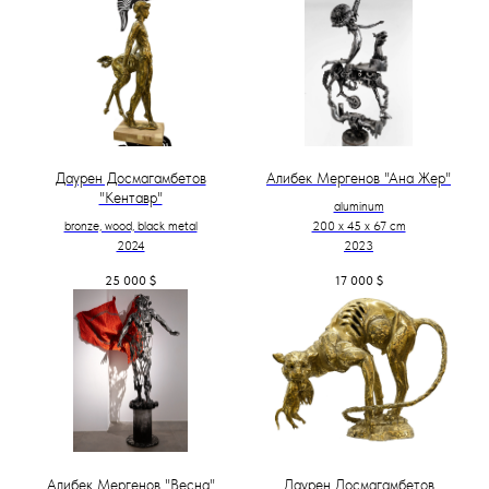
Даурен Досмагамбетов
Алибек Мергенов "Ана Жер"
"Кентавр"
aluminum
bronze, wood, black metal
200 х 45 х 67 cm
2024
2023
25 000
$
17 000
$
Алибек Мергенов "Весна"
Даурен Досмагамбетов