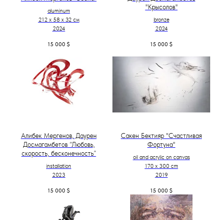
"Крысолов"
aluminum
212 х 58 х 32 см
bronze
2024
2024
15 000
$
15 000
$
Алибек Мергенов, Даурен
Сакен Бектияр "Счастливая
Досмагамбетов “Любовь,
Фортуна"
скорость, бесконечность”
oil and acrylic on canvas
installation
170 x 300 cm
2023
2019
15 000
$
15 000
$