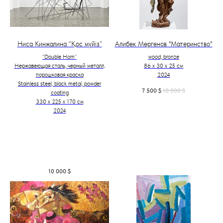
Ниса Кинжалина “Қос мүйіз”
Алибек Мергенов "Материнство"
“Double Horn”
wood, bronze
Нержавеющая сталь, черный металл,
86 х 30 х 25 см
порошковая краска
2024
Stainless steel, black metal, powder
7 500
$
10 000
$
coating
330 х 225 х 170 см
2024
10 000
$