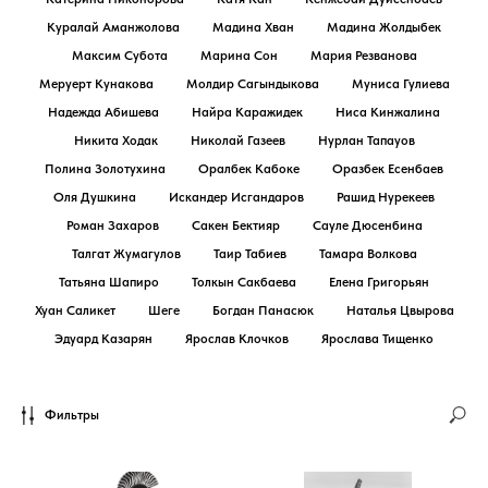
Куралай Аманжолова
Мадина Хван
Мадина Жолдыбек
Максим Субота
Марина Сон
Мария Резванова
Меруерт Кунакова
Молдир Сагындыкова
Муниса Гулиева
Надежда Абишева
Найра Каражидек
Ниса Кинжалина
Никита Ходак
Николай Газеев
Нурлан Тапауов
Полина Золотухина
Оралбек Кабоке
Оразбек Есенбаев
Оля Душкина
Искандер Исгандаров
Рашид Нурекеев
Роман Захаров
Сакен Бектияр
Сауле Дюсенбина
Талгат Жумагулов
Таир Табиев
Тамара Волкова
Татьяна Шапиро
Толкын Сакбаева
Елена Григорьян
Хуан Саликет
Шеге
Богдан Панасюк
Наталья Цвырова
Эдуард Казарян
Ярослав Клочков
Ярослава Тищенко
Фильтры