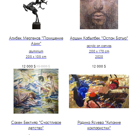
Алибек Мергенов "Похищение
Аршын Кабылбек "Оспан Батыр"
Азии"
acrylic on canvas
aluminium
200 x 170 cm
205 x 105 cm
2020
12 000
$
15 000
$
12 000
$
Сакен Бектияр "Счастливое
Радина Ясуева "Купание
детство"
кокпаристки"