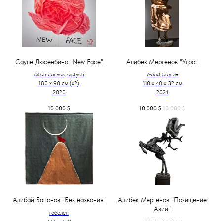
Сауле Дюсенбина "New Face"
Алибек Мергенов "Утро"
oil on canvas, diptych
Wood, bronze
180 x 90 см (х2)
110 х 40 х 32 см
2020
2024
10 000
$
10 000
$
13 000
$
Алибай Бапанов "Без названия"
Алибек Мергенов "Похищение
Азии"
гобелен