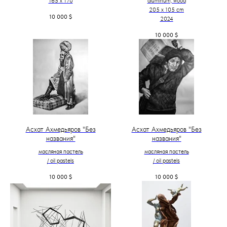
165 x 170
aluminum, wood
205 х 105 cm
10 000
$
2024
10 000
$
Асхат Ахмедьяров "Без
Асхат Ахмедьяров "Без
названия"
названия"
масляная пастель
масляная пастель
/ oil pastels
/ oil pastels
10 000
$
10 000
$