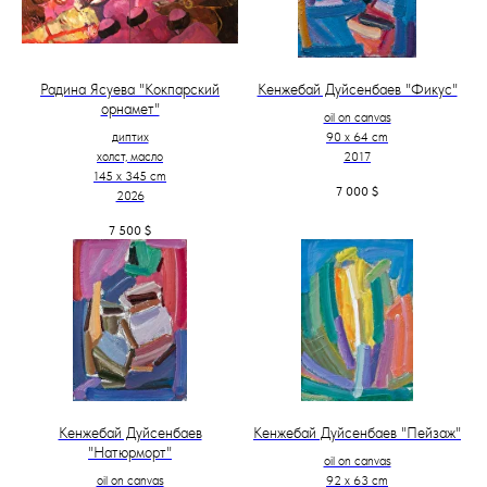
Радина Ясуева "Кокпарский
Кенжебай Дуйсенбаев "Фикус"
орнамет"
oil on canvas
диптих
90 x 64 cm
холст, масло
2017
145 х 345 cm
7 000
$
2026
7 500
$
Кенжебай Дуйсенбаев
Кенжебай Дуйсенбаев "Пейзаж"
"Натюрморт"
oil on canvas
oil on canvas
92 x 63 cm