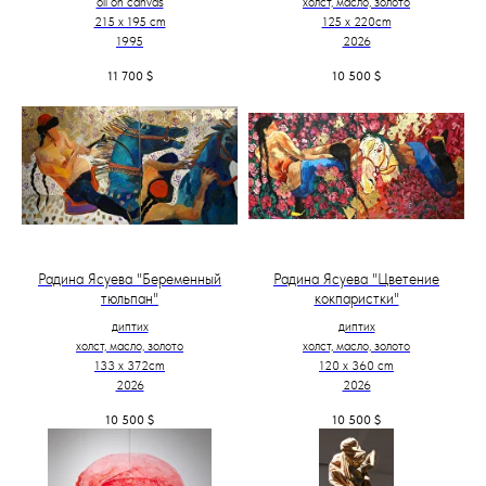
oil on canvas
холст, масло, золото
215 x 195 cm
125 х 220cm
1995
2026
11 700
$
10 500
$
Радина Ясуева "Беременный
Радина Ясуева "Цветение
тюльпан"
кокпаристки"
диптих
диптих
холст, масло, золото
холст, масло, золото
133 х 372cm
120 х 360 cm
2026
2026
10 500
$
10 500
$