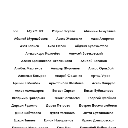
Все
AQ YOURT
Радина Ясуева
Абликим Акмуллаев
Абылай Мурашбеков
Адель Желански
Адия Амиржан
Азат Табиев
Аиза Оспан
Айдана Кулахметова
Александра Калачёва
Алексей Заечковский
Алена Бражникова-Агаджикова
Алибай Бапанов
Алибек Мергенов
Алишер Жургенов
Алмас Оракбай
Алпамыс Батыров
Андрей Фоменко
Артем Утров
Аршын Кабылбек
Арыстанбек Шалбаев
Асель Хайрула
Асхат Ахмедьяров
Багдат Сарсен
Бахыт Бубиканова
Владимир Григорьян
Гания Чагатаева
Георгий Гусейнов
Дархан Рухолла
Дарья Петрова
Даурен Досмагамбетов
Дина Байтасова
Дулат Усенбаев
Зитта Султанбаева
Ержан Танаев
Ерлан Назаркулов
Ирина Дмитровская
Катерина Никонорова
Катя Кан
Кенжебай Дуйсенбаев