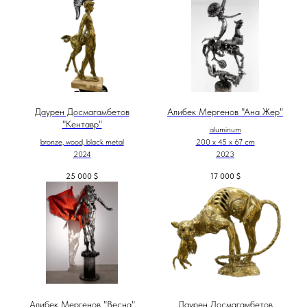
Даурен Досмагамбетов
Алибек Мергенов "Ана Жер"
"Кентавр"
aluminum
bronze, wood, black metal
200 х 45 х 67 cm
2024
2023
25 000
$
17 000
$
Алибек Мергенов "Весна"
Даурен Досмагамбетов