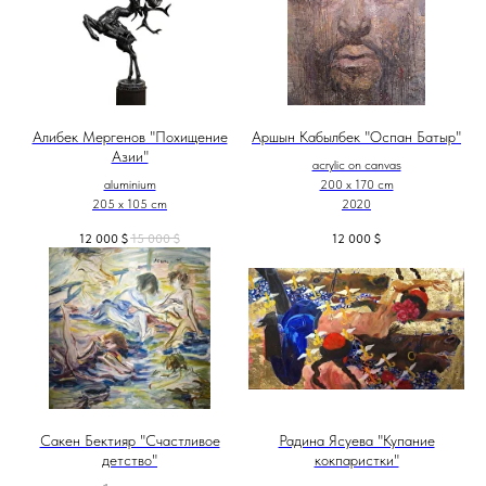
Алибек Мергенов "Похищение
Аршын Кабылбек "Оспан Батыр"
Азии"
acrylic on canvas
aluminium
200 x 170 cm
205 x 105 cm
2020
12 000
$
15 000
$
12 000
$
Сакен Бектияр "Счастливое
Радина Ясуева "Купание
детство"
кокпаристки"