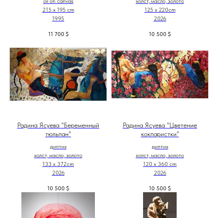
oil on canvas
холст, масло, золото
215 x 195 cm
125 х 220cm
1995
2026
11 700
$
10 500
$
Радина Ясуева "Беременный
Радина Ясуева "Цветение
тюльпан"
кокпаристки"
диптих
диптих
холст, масло, золото
холст, масло, золото
133 х 372cm
120 х 360 cm
2026
2026
10 500
$
10 500
$