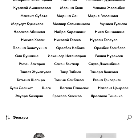
Куралай Аманжолова
Мадина Хван
Мадина Жолдыбек
Максим Субота
Марина Сон
Мария Резванова
Меруерт Кунакова
Молдир Сагындыкова
Муниса Гулиева
Надежда Абишева
Найра Каражидек
Ниса Кинжалина
Никита Ходак
Николай Газеев
Нурлан Тапауов
Полина Золотухина
Оралбек Кабоке
Оразбек Есенбаев
Оля Душкина
Искандер Исгандаров
Рашид Нурекеев
Роман Захаров
Сакен Бектияр
Сауле Дюсенбина
Талгат Жумагулов
Таир Табиев
Тамара Волкова
Татьяна Шапиро
Толкын Сакбаева
Елена Григорьян
Хуан Саликет
Шеге
Богдан Панасюк
Наталья Цвырова
Эдуард Казарян
Ярослав Клочков
Ярослава Тищенко
Фильтры