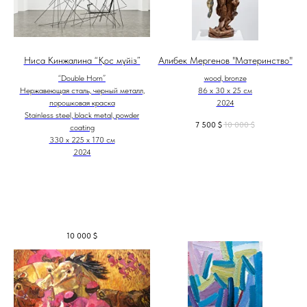
Ниса Кинжалина “Қос мүйіз”
Алибек Мергенов "Материнство"
“Double Horn”
wood, bronze
Нержавеющая сталь, черный металл,
86 х 30 х 25 см
порошковая краска
2024
Stainless steel, black metal, powder
7 500
$
10 000
$
coating
330 х 225 х 170 см
2024
10 000
$