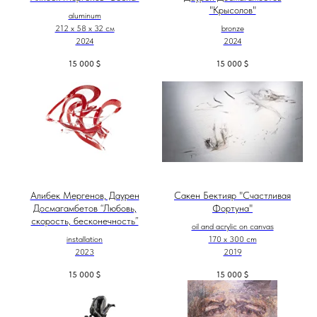
"Крысолов"
aluminum
212 х 58 х 32 см
bronze
2024
2024
15 000
$
15 000
$
Алибек Мергенов, Даурен
Сакен Бектияр "Счастливая
Досмагамбетов “Любовь,
Фортуна"
скорость, бесконечность”
oil and acrylic on canvas
installation
170 x 300 cm
2023
2019
15 000
$
15 000
$