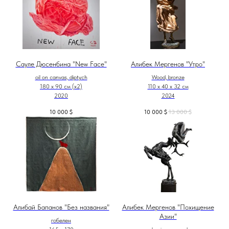
Сауле Дюсенбина "New Face"
Алибек Мергенов "Утро"
oil on canvas, diptych
Wood, bronze
180 x 90 см (х2)
110 х 40 х 32 см
2020
2024
10 000
$
10 000
$
13 000
$
Алибай Бапанов "Без названия"
Алибек Мергенов "Похищение
Азии"
гобелен