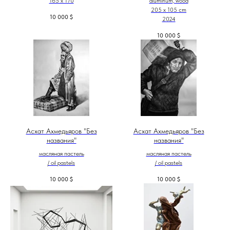
165 x 170
aluminum, wood
205 х 105 cm
10 000
$
2024
10 000
$
Асхат Ахмедьяров "Без
Асхат Ахмедьяров "Без
названия"
названия"
масляная пастель
масляная пастель
/ oil pastels
/ oil pastels
10 000
$
10 000
$