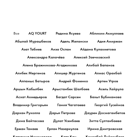
Все
AQ YOURT
Радина Ясуева
Абликим Акмуллаев
Абылай Мурашбеков
Адель Желански
Адия Амиржан
Азат Табиев
Аиза Оспан
Айдана Кулахметова
Александра Калачёва
Алексей Заечковский
Алена Бражникова-Агаджикова
Алибай Бапанов
Алибек Мергенов
Алишер Жургенов
Алмас Оракбай
Алпамыс Батыров
Андрей Фоменко
Артем Утров
Аршын Кабылбек
Арыстанбек Шалбаев
Асель Хайрула
Асхат Ахмедьяров
Багдат Сарсен
Бахыт Бубиканова
Владимир Григорьян
Гания Чагатаева
Георгий Гусейнов
Дархан Рухолла
Дарья Петрова
Даурен Досмагамбетов
Дина Байтасова
Дулат Усенбаев
Зитта Султанбаева
Ержан Танаев
Ерлан Назаркулов
Ирина Дмитровская
Катерина Никонорова
Катя Кан
Кенжебай Дуйсенбаев