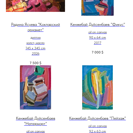
Радина Ясуева "Кокпарский
Кенжебай Дуйсенбаев "Фикус"
орнамет"
oil on canvas
диптих
90 x 64 cm
холст, масло
2017
145 х 345 cm
7 000
$
2026
7 500
$
Кенжебай Дуйсенбаев
Кенжебай Дуйсенбаев "Пейзаж"
"Натюрморт"
oil on canvas
oil on canvas
92 x 63 cm