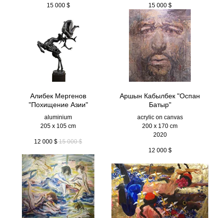
15 000
$
15 000
$
Алибек Мергенов
Аршын Кабылбек "Оспан
"Похищение Азии"
Батыр"
aluminium
acrylic on canvas
205 x 105 cm
200 x 170 cm
2020
12 000
$
15 000
$
12 000
$