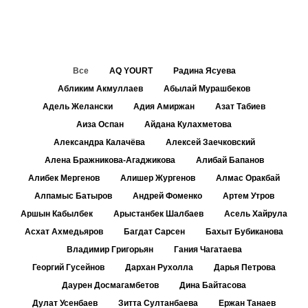
Все
AQ YOURT
Радина Ясуева
Абликим Акмуллаев
Абылай Мурашбеков
Адель Желански
Адия Амиржан
Азат Табиев
Аиза Оспан
Айдана Кулахметова
Александра Калачёва
Алексей Заечковский
Алена Бражникова-Агаджикова
Алибай Бапанов
Алибек Мергенов
Алишер Жургенов
Алмас Оракбай
Алпамыс Батыров
Андрей Фоменко
Артем Утров
Аршын Кабылбек
Арыстанбек Шалбаев
Асель Хайрула
Асхат Ахмедьяров
Багдат Сарсен
Бахыт Бубиканова
Владимир Григорьян
Гания Чагатаева
Георгий Гусейнов
Дархан Рухолла
Дарья Петрова
Даурен Досмагамбетов
Дина Байтасова
Дулат Усенбаев
Зитта Султанбаева
Ержан Танаев