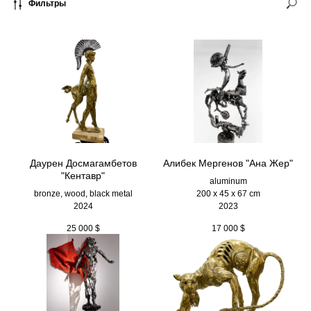
Фильтры
Даурен Досмагамбетов
Алибек Мергенов "Ана Жер"
"Кентавр"
aluminum
bronze, wood, black metal
200 х 45 х 67 cm
2024
2023
25 000
$
17 000
$