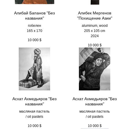
Алибай Бапанов "Без
Алибек Мергенов
названия"
"Похищение Азии"
гобелен
aluminum, wood
165 x 170
205 х 105 cm
2024
10 000
$
10 000
$
Асхат Ахмедьяров "Без
Асхат Ахмедьяров "Без
названия"
названия"
масляная пастель
масляная пастель
/ oil pastels
/ oil pastels
10 000
$
10 000
$