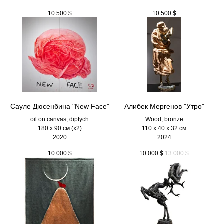
10 500
$
10 500
$
Сауле Дюсенбина "New Face"
Алибек Мергенов "Утро"
oil on canvas, diptych
Wood, bronze
180 x 90 см (х2)
110 х 40 х 32 см
2020
2024
10 000
$
10 000
$
13 000
$