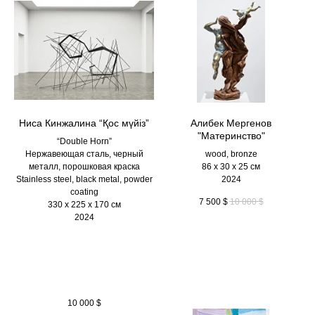
Ниса Кинжалина “Қос мүйіз”
Алибек Мергенов
"Материнство"
“Double Horn”
Нержавеющая сталь, черный
wood, bronze
металл, порошковая краска
86 х 30 х 25 см
Stainless steel, black metal, powder
2024
coating
7 500
$
10 000
$
330 х 225 х 170 см
2024
10 000
$