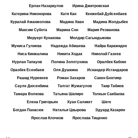
Ерлан Назаркулов
Ирина Дмитровская
Катерина Никонорова
Катя Кан
Кенжебай Дуйсенбаев
Куралай Аманжолова
Мадина Хван
Мадина Жолдыбек
Максим Субота
Марина Сон
Мария Резванова
Меруерт Кунакова
Молдир Сагындыкова
Муниса Гулиева
Надежда Абишева
Найра Каражидек
Ниса Кинжалина
Никита Ходак
Николай Газеев
Нурлан Тапауов
Полина Золотухина
Оралбек Кабоке
Оразбек Есенбаев
Оля Душкина
Искандер Исгандаров
Рашид Нурекеев
Роман Захаров
Сакен Бектияр
Сауле Дюсенбина
Талгат Жумагулов
Таир Табиев
Тамара Волкова
Татьяна Шапиро
Толкын Сакбаева
Елена Григорьян
Хуан Саликет
Шеге
Богдан Панасюк
Наталья Цвырова
Эдуард Казарян
Ярослав Клочков
Ярослава Тищенко