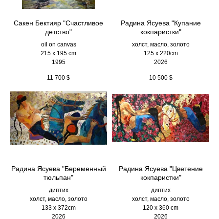
Сакен Бектияр "Счастливое
Радина Ясуева "Купание
детство"
кокпаристки"
oil on canvas
холст, масло, золото
215 x 195 cm
125 х 220cm
1995
2026
11 700
$
10 500
$
Радина Ясуева "Беременный
Радина Ясуева "Цветение
тюльпан"
кокпаристки"
диптих
диптих
холст, масло, золото
холст, масло, золото
133 х 372cm
120 х 360 cm
2026
2026