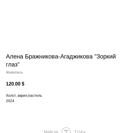
Алена Бражникова-Агаджикова "Зоркий
глаз"
Живопись
120.00
$
Холст, акрил,пастель
2024
Tilda
Made on