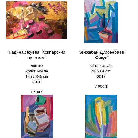
Радина Ясуева "Кокпарский
Кенжебай Дуйсенбаев
орнамет"
"Фикус"
диптих
oil on canvas
холст, масло
90 x 64 cm
145 х 345 cm
2017
2026
7 000
$
7 500
$