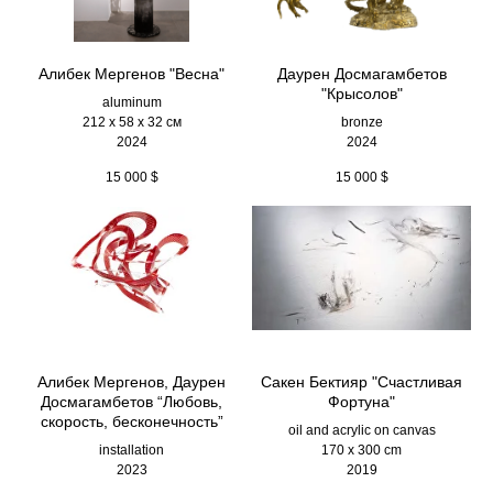
Алибек Мергенов "Весна"
Даурен Досмагамбетов
"Крысолов"
aluminum
212 х 58 х 32 см
bronze
2024
2024
15 000
$
15 000
$
Алибек Мергенов, Даурен
Сакен Бектияр "Счастливая
Досмагамбетов “Любовь,
Фортуна"
скорость, бесконечность”
oil and acrylic on canvas
installation
170 x 300 cm
2023
2019