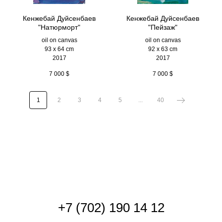
Кенжебай Дуйсенбаев
Кенжебай Дуйсенбаев
"Натюрморт"
"Пейзаж"
oil on canvas
oil on canvas
93 x 64 cm
92 x 63 cm
2017
2017
7 000
$
7 000
$
1
2
3
4
5
...
40
+
7 (702) 190 14 12