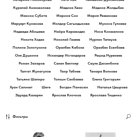
Куралай Аманжолова
Мадина Хван
Мадина Жолдыбек
Максим Субота
Марина Сон
Мария Резванова
Меруерт Кунакова
Молдир Сагындыкова
Муниса Гулиева
Надежда Абишева
Найра Каражидек
Ниса Кинжалина
Никита Ходак
Николай Газеев
Нурлан Тапауов
Полина Золотухина
Оралбек Кабоке
Оразбек Есенбаев
Оля Душкина
Искандер Исгандаров
Рашид Нурекеев
Роман Захаров
Сакен Бектияр
Сауле Дюсенбина
Талгат Жумагулов
Таир Табиев
Тамара Волкова
Татьяна Шапиро
Толкын Сакбаева
Елена Григорьян
Хуан Саликет
Шеге
Богдан Панасюк
Наталья Цвырова
Эдуард Казарян
Ярослав Клочков
Ярослава Тищенко
Фильтры