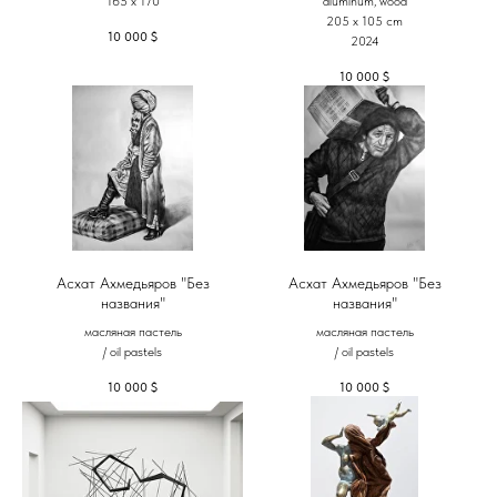
165 x 170
aluminum, wood
205 х 105 cm
10 000
$
2024
10 000
$
Асхат Ахмедьяров "Без
Асхат Ахмедьяров "Без
названия"
названия"
масляная пастель
масляная пастель
/ oil pastels
/ oil pastels
10 000
$
10 000
$