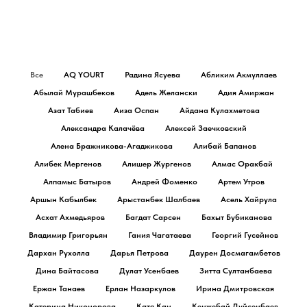
Все
AQ YOURT
Радина Ясуева
Абликим Акмуллаев
Абылай Мурашбеков
Адель Желански
Адия Амиржан
Азат Табиев
Аиза Оспан
Айдана Кулахметова
Александра Калачёва
Алексей Заечковский
Алена Бражникова-Агаджикова
Алибай Бапанов
Алибек Мергенов
Алишер Жургенов
Алмас Оракбай
Алпамыс Батыров
Андрей Фоменко
Артем Утров
Аршын Кабылбек
Арыстанбек Шалбаев
Асель Хайрула
Асхат Ахмедьяров
Багдат Сарсен
Бахыт Бубиканова
Владимир Григорьян
Гания Чагатаева
Георгий Гусейнов
Дархан Рухолла
Дарья Петрова
Даурен Досмагамбетов
Дина Байтасова
Дулат Усенбаев
Зитта Султанбаева
Ержан Танаев
Ерлан Назаркулов
Ирина Дмитровская
Катерина Никонорова
Катя Кан
Кенжебай Дуйсенбаев