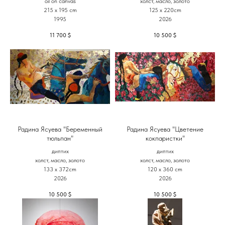
oil on canvas
холст, масло, золото
215 x 195 cm
125 х 220cm
1995
2026
11 700
$
10 500
$
Радина Ясуева "Беременный
Радина Ясуева "Цветение
тюльпан"
кокпаристки"
диптих
диптих
холст, масло, золото
холст, масло, золото
133 х 372cm
120 х 360 cm
2026
2026
10 500
$
10 500
$