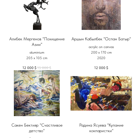
Алибек Мергенов "Похищение
Аршын Кабылбек "Оспан Батыр"
Азии"
acrylic on canvas
aluminium
200 x 170 cm
205 x 105 cm
2020
12 000
$
15 000
$
12 000
$
Сакен Бектияр "Счастливое
Радина Ясуева "Купание
детство"
кокпаристки"