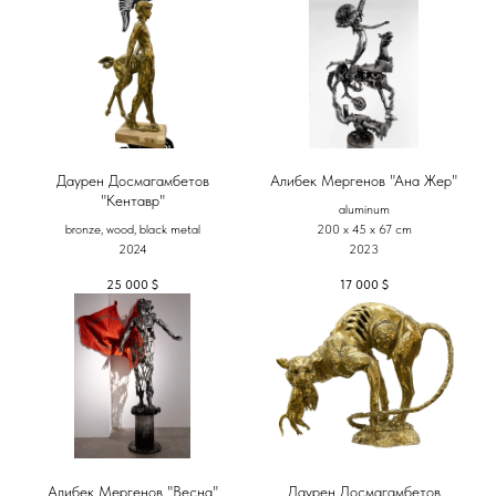
Даурен Досмагамбетов
Алибек Мергенов "Ана Жер"
"Кентавр"
aluminum
bronze, wood, black metal
200 х 45 х 67 cm
2024
2023
25 000
$
17 000
$
Алибек Мергенов "Весна"
Даурен Досмагамбетов