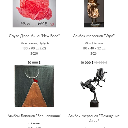
Сауле Дюсенбина "New Face"
Алибек Мергенов "Утро"
oil on canvas, diptych
Wood, bronze
180 x 90 см (х2)
110 х 40 х 32 см
2020
2024
10 000
$
10 000
$
13 000
$
Алибай Бапанов "Без названия"
Алибек Мергенов "Похищение
Азии"
гобелен