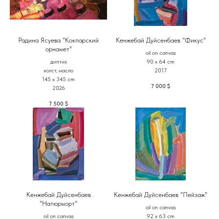
Радина Ясуева "Кокпарский
Кенжебай Дуйсенбаев "Фикус"
орнамет"
oil on canvas
диптих
90 x 64 cm
холст, масло
2017
145 х 345 cm
7 000
$
2026
7 500
$
Кенжебай Дуйсенбаев
Кенжебай Дуйсенбаев "Пейзаж"
"Натюрморт"
oil on canvas
oil on canvas
92 x 63 cm