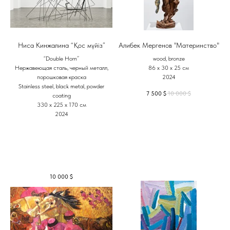
Ниса Кинжалина “Қос мүйіз”
Алибек Мергенов "Материнство"
“Double Horn”
wood, bronze
Нержавеющая сталь, черный металл,
86 х 30 х 25 см
порошковая краска
2024
Stainless steel, black metal, powder
7 500
$
10 000
$
coating
330 х 225 х 170 см
2024
10 000
$