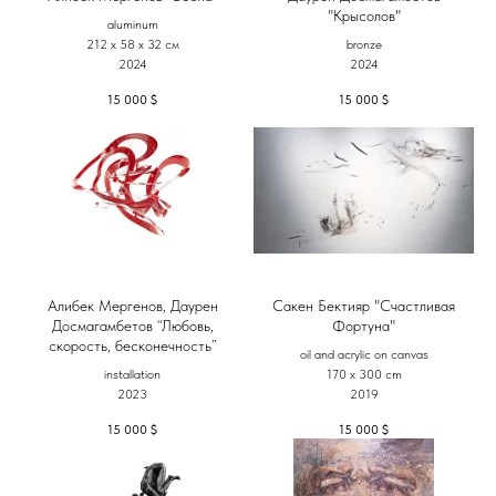
"Крысолов"
aluminum
212 х 58 х 32 см
bronze
2024
2024
15 000
$
15 000
$
Алибек Мергенов, Даурен
Сакен Бектияр "Счастливая
Досмагамбетов “Любовь,
Фортуна"
скорость, бесконечность”
oil and acrylic on canvas
installation
170 x 300 cm
2023
2019
15 000
$
15 000
$