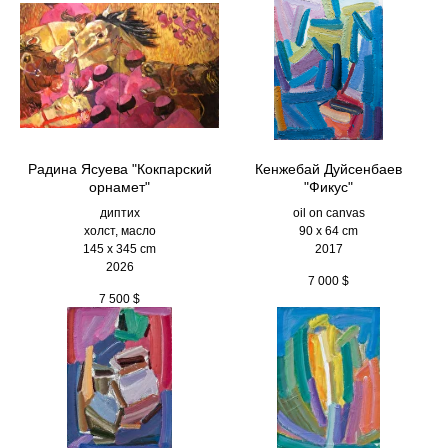
Радина Ясуева "Кокпарский
Кенжебай Дуйсенбаев
орнамет"
"Фикус"
диптих
oil on canvas
холст, масло
90 x 64 cm
145 х 345 cm
2017
2026
7 000
$
7 500
$