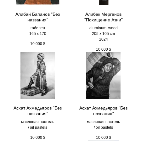
Алибай Бапанов "Без
Алибек Мергенов
названия"
"Похищение Азии"
гобелен
aluminum, wood
165 x 170
205 х 105 cm
2024
10 000
$
10 000
$
Асхат Ахмедьяров "Без
Асхат Ахмедьяров "Без
названия"
названия"
масляная пастель
масляная пастель
/ oil pastels
/ oil pastels
10 000
$
10 000
$