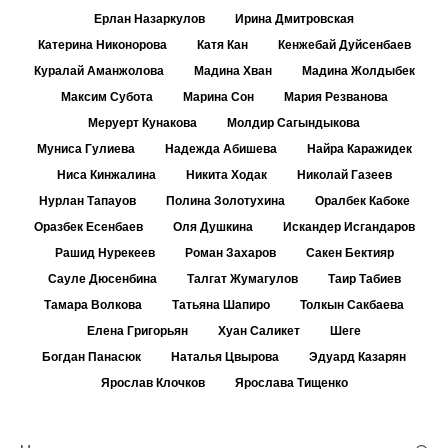
Ерлан Назаркулов
Ирина Дмитровская
Катерина Никонорова
Катя Кан
Кенжебай Дуйсенбаев
Куралай Аманжолова
Мадина Хван
Мадина Жолдыбек
Максим Субота
Марина Сон
Мария Резванова
Меруерт Кунакова
Молдир Сагындыкова
Муниса Гулиева
Надежда Абишева
Найра Каражидек
Ниса Кинжалина
Никита Ходак
Николай Газеев
Нурлан Тапауов
Полина Золотухина
Оралбек Кабоке
Оразбек Есенбаев
Оля Душкина
Искандер Исгандаров
Рашид Нурекеев
Роман Захаров
Сакен Бектияр
Сауле Дюсенбина
Талгат Жумагулов
Таир Табиев
Тамара Волкова
Татьяна Шапиро
Толкын Сакбаева
Елена Григорьян
Хуан Саликет
Шеге
Богдан Панасюк
Наталья Цвырова
Эдуард Казарян
Ярослав Клочков
Ярослава Тищенко