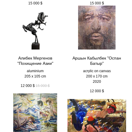
15 000
$
15 000
$
Алибек Мергенов
Аршын Кабылбек "Оспан
"Похищение Азии"
Батыр"
aluminium
acrylic on canvas
205 x 105 cm
200 x 170 cm
2020
12 000
$
15 000
$
12 000
$