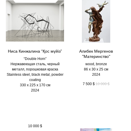
Ниса Кинжалина “Қос мүйіз”
Алибек Мергенов
"Материнство"
“Double Horn”
Нержавеющая сталь, черный
wood, bronze
металл, порошковая краска
86 х 30 х 25 см
Stainless steel, black metal, powder
2024
coating
7 500
$
10 000
$
330 х 225 х 170 см
2024
10 000
$