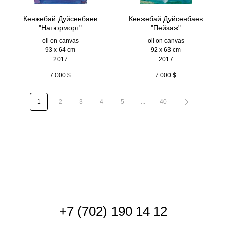
Кенжебай Дуйсенбаев
Кенжебай Дуйсенбаев
"Натюрморт"
"Пейзаж"
oil on canvas
oil on canvas
93 x 64 cm
92 x 63 cm
2017
2017
7 000
$
7 000
$
1
2
3
4
5
...
40
+
7 (702) 190 14 12