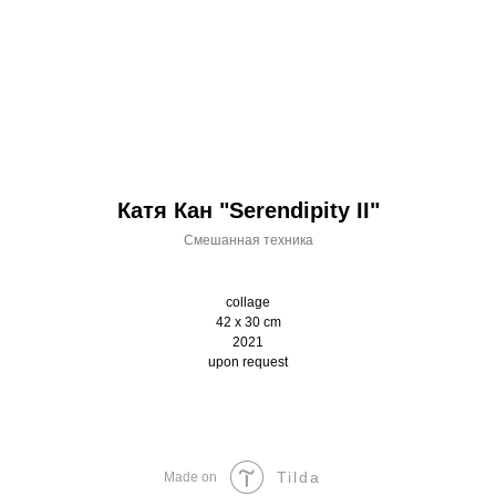
Катя Кан "Serendipity II"
Смешанная техника
collage
42 x 30 cm
2021
upon request
Tilda
Made on