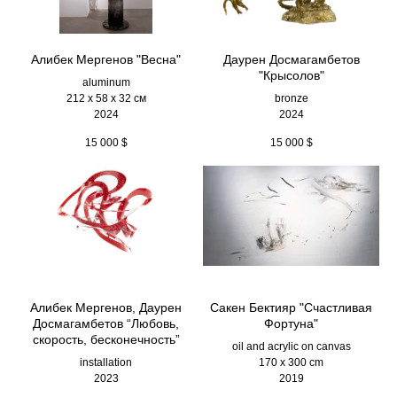
Алибек Мергенов "Весна"
Даурен Досмагамбетов
"Крысолов"
aluminum
212 х 58 х 32 см
bronze
2024
2024
15 000
$
15 000
$
Алибек Мергенов, Даурен
Сакен Бектияр "Счастливая
Досмагамбетов “Любовь,
Фортуна"
скорость, бесконечность”
oil and acrylic on canvas
installation
170 x 300 cm
2023
2019