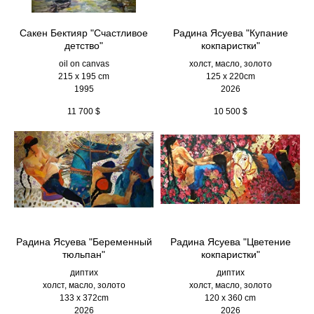
Сакен Бектияр "Счастливое
Радина Ясуева "Купание
детство"
кокпаристки"
oil on canvas
холст, масло, золото
215 x 195 cm
125 х 220cm
1995
2026
11 700
$
10 500
$
Радина Ясуева "Беременный
Радина Ясуева "Цветение
тюльпан"
кокпаристки"
диптих
диптих
холст, масло, золото
холст, масло, золото
133 х 372cm
120 х 360 cm
2026
2026