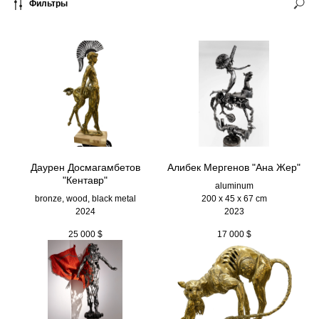
Фильтры
Даурен Досмагамбетов
Алибек Мергенов "Ана Жер"
"Кентавр"
aluminum
bronze, wood, black metal
200 х 45 х 67 cm
2024
2023
25 000
$
17 000
$