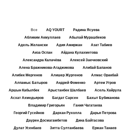
Все
AQ YOURT
Радина Ясуева
Абликим Акмуллаев
Абылай Мурашбеков
Адель Желански
Адия Амиржан
Азат Табиев
Аиза Оспан
Айдана Кулахметова
Александра Калачёва
Алексей Заечковский
Алена Бражникова-Агаджикова
Алибай Бапанов
Алибек Мергенов
Алишер Жургенов
Алмас Оракбай
Алпамыс Батыров
Андрей Фоменко
Артем Утров
Аршын Кабылбек
Арыстанбек Шалбаев
Асель Хайрула
Асхат Ахмедьяров
Багдат Сарсен
Бахыт Бубиканова
Владимир Григорьян
Гания Чагатаева
Георгий Гусейнов
Дархан Рухолла
Дарья Петрова
Даурен Досмагамбетов
Дина Байтасова
Дулат Усенбаев
Зитта Султанбаева
Ержан Танаев