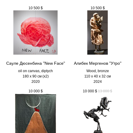
10 500
$
10 500
$
Сауле Дюсенбина "New Face"
Алибек Мергенов "Утро"
oil on canvas, diptych
Wood, bronze
180 x 90 см (х2)
110 х 40 х 32 см
2020
2024
10 000
$
10 000
$
13 000
$