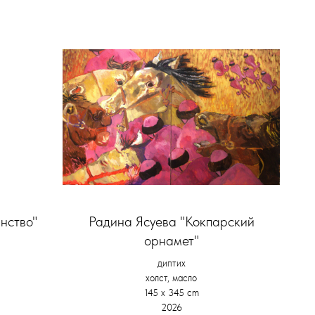
нство"
Радина Ясуева "Кокпарский
орнамет"
диптих
холст, масло
145 х 345 cm
2026