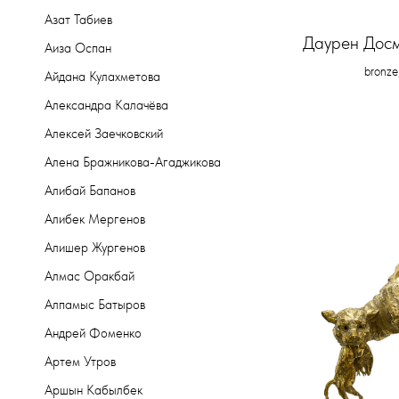
Азат Табиев
Даурен Досм
Аиза Оспан
bronze
Айдана Кулахметова
Александра Калачёва
Алексей Заечковский
Алена Бражникова-Агаджикова
Алибай Бапанов
Алибек Мергенов
Алишер Жургенов
Алмас Оракбай
Алпамыс Батыров
Андрей Фоменко
Артем Утров
Аршын Кабылбек