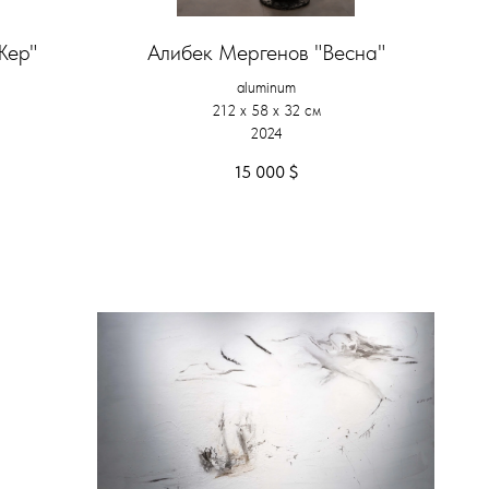
Жер"
Алибек Мергенов "Весна"
aluminum
212 х 58 х 32 см
2024
15 000
$