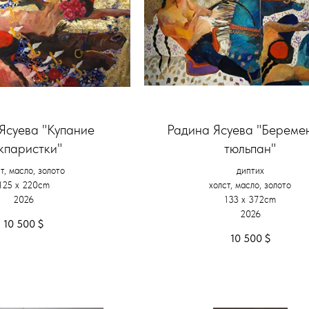
Ясуева "Купание
Радина Ясуева "Береме
кпаристки"
тюльпан"
т, масло, золото
диптих
125 х 220cm
холст, масло, золото
2026
133 х 372cm
2026
10 500
$
10 500
$