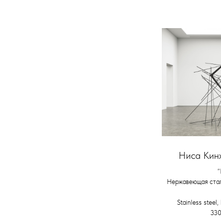
Ниса Кинж
“
Нержавеющая стал
Stainless steel
330