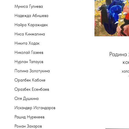
Муниса Гулиева
Надежда Абишева
Найра Каражидек
Ниса Кинжалина
Никита Ходак
Николай Газеев
Радина 
ко
Нурлан Тапауов
Полина Золотухина
холс
Оралбек Кабоке
Оразбек Есенбаев
Оля Душкина
Искандер Исгандаров
Рашид Нурекеев
Роман Захаров