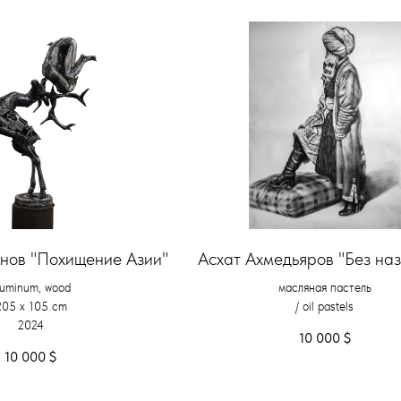
нов "Похищение Азии"
Асхат Ахмедьяров "Без на
luminum, wood
масляная пастель
205 х 105 cm
/ oil pastels
2024
10 000
$
10 000
$