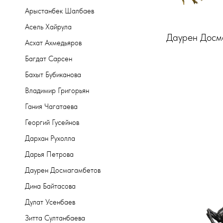
Арыстанбек Шалбаев
Асель Хайрула
Даурен Досм
Асхат Ахмедьяров
Багдат Сарсен
Бахыт Бубиканова
Владимир Григорьян
Гания Чагатаева
Георгий Гусейнов
Дархан Рухолла
Дарья Петрова
Даурен Досмагамбетов
Дина Байтасова
Дулат Усенбаев
Зитта Султанбаева