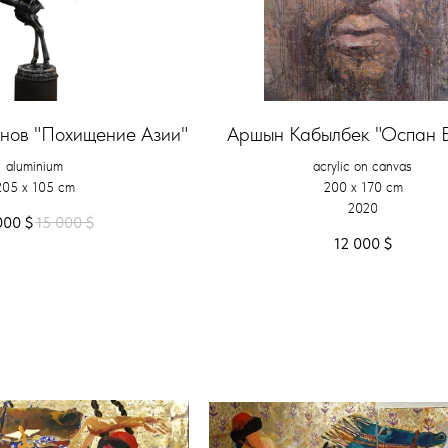
нов "Похищение Азии"
Аршын Кабылбек "Оспан 
aluminium
acrylic on canvas
205 x 105 cm
200 x 170 cm
2020
000
$
15 000
$
12 000
$