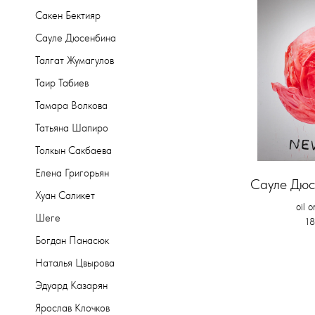
Сакен Бектияр
Сауле Дюсенбина
Талгат Жумагулов
Таир Табиев
Тамара Волкова
Татьяна Шапиро
Толкын Сакбаева
Елена Григорьян
Сауле Дюс
Хуан Саликет
oil 
Шеге
18
Богдан Панасюк
Наталья Цвырова
Эдуард Казарян
Ярослав Клочков