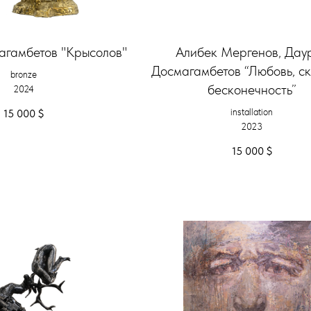
агамбетов "Крысолов"
Алибек Мергенов, Дау
Досмагамбетов “Любовь, ск
bronze
бесконечность”
2024
installation
15 000
$
2023
15 000
$