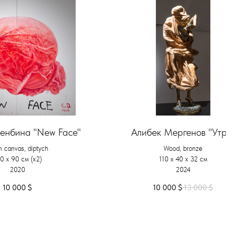
енбина "New Face"
Алибек Мергенов "Утр
on canvas, diptych
Wood, bronze
0 x 90 см (х2)
110 х 40 х 32 см
2020
2024
10 000
$
10 000
$
13 000
$