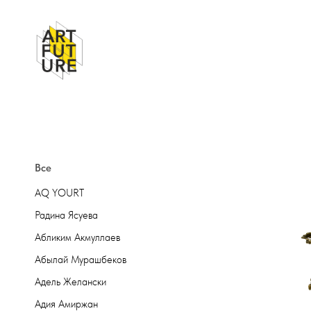
Все
AQ YOURT
Радина Ясуева
Абликим Акмуллаев
Абылай Мурашбеков
Адель Желански
Адия Амиржан