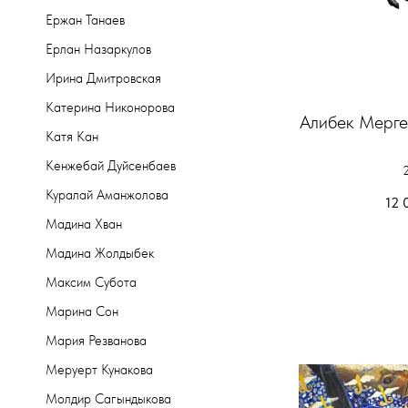
Ержан Танаев
Ерлан Назаркулов
Ирина Дмитровская
Катерина Никонорова
Алибек Мерге
Катя Кан
Кенжебай Дуйсенбаев
Куралай Аманжолова
12 
Мадина Хван
Мадина Жолдыбек
Максим Субота
Марина Сон
Мария Резванова
Меруерт Кунакова
Молдир Сагындыкова