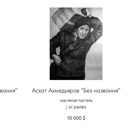
звания"
Асхат Ахмедьяров "Без названия"
масляная пастель
/ oil pastels
10 000
$