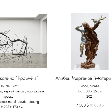
алина “Қос мүйіз”
Алибек Мергенов "Матери
Double Horn”
wood, bronze
ь, черный металл, порошковая
86 х 30 х 25 см
краска
2024
, black metal, powder coating
7 500
$
10 000
$
 х 225 х 170 см