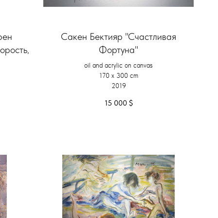
рен
Сакен Бектияр "Счастливая
орость,
Фортуна"
oil and acrylic on canvas
170 x 300 cm
2019
15 000
$