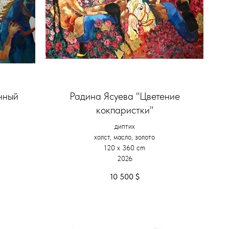
нный
Радина Ясуева "Цветение
кокпаристки"
диптих
холст, масло, золото
120 х 360 cm
2026
10 500
$