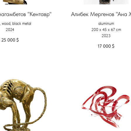
агамбетов "Кентавр"
Алибек Мергенов "Ана 
, wood, black metal
aluminum
2024
200 х 45 х 67 cm
2023
25 000
$
17 000
$