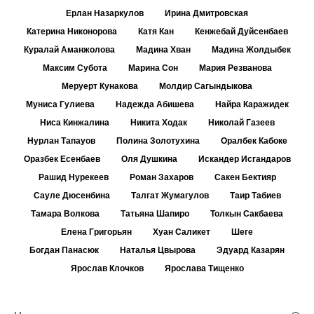
Ерлан Назаркулов
Ирина Дмитровская
Катерина Никонорова
Катя Кан
Кенжебай Дуйсенбаев
Куралай Аманжолова
Мадина Хван
Мадина Жолдыбек
Максим Субота
Марина Сон
Мария Резванова
Меруерт Кунакова
Молдир Сагындыкова
Муниса Гулиева
Надежда Абишева
Найра Каражидек
Ниса Кинжалина
Никита Ходак
Николай Газеев
Нурлан Тапауов
Полина Золотухина
Оралбек Кабоке
Оразбек Есенбаев
Оля Душкина
Искандер Исгандаров
Рашид Нурекеев
Роман Захаров
Сакен Бектияр
Сауле Дюсенбина
Талгат Жумагулов
Таир Табиев
Тамара Волкова
Татьяна Шапиро
Толкын Сакбаева
Елена Григорьян
Хуан Саликет
Шеге
Богдан Панасюк
Наталья Цвырова
Эдуард Казарян
Ярослав Клочков
Ярослава Тищенко