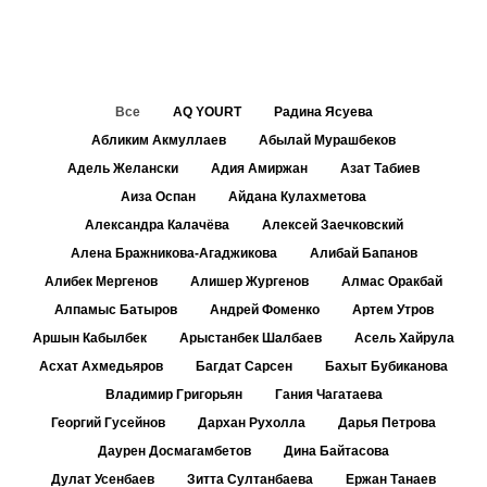
Все
AQ YOURT
Радина Ясуева
Абликим Акмуллаев
Абылай Мурашбеков
Адель Желански
Адия Амиржан
Азат Табиев
Аиза Оспан
Айдана Кулахметова
Александра Калачёва
Алексей Заечковский
Алена Бражникова-Агаджикова
Алибай Бапанов
Алибек Мергенов
Алишер Жургенов
Алмас Оракбай
Алпамыс Батыров
Андрей Фоменко
Артем Утров
Аршын Кабылбек
Арыстанбек Шалбаев
Асель Хайрула
Асхат Ахмедьяров
Багдат Сарсен
Бахыт Бубиканова
Владимир Григорьян
Гания Чагатаева
Георгий Гусейнов
Дархан Рухолла
Дарья Петрова
Даурен Досмагамбетов
Дина Байтасова
Дулат Усенбаев
Зитта Султанбаева
Ержан Танаев