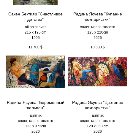
Сакен Бектияр "Счастливое
Радина Ясуева "Купание
детство"
кокпаристки"
oil on canvas
холст, масло, золото
215 x 195 cm
125 х 220cm
1995
2026
11 700
$
10 500
$
Радина Ясуева "Беременный
Радина Ясуева "Цветение
тюльпан"
кокпаристки"
диптих
диптих
холст, масло, золото
холст, масло, золото
133 х 372cm
120 х 360 cm
2026
2026