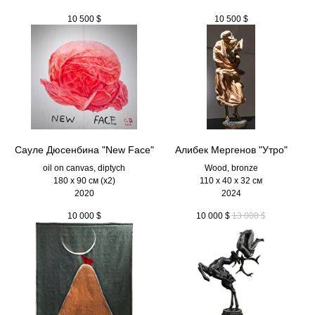
10 500
$
10 500
$
Сауле Дюсенбина "New Face"
Алибек Мергенов "Утро"
oil on canvas, diptych
Wood, bronze
180 x 90 см (х2)
110 х 40 х 32 см
2020
2024
10 000
$
10 000
$
13 000
$