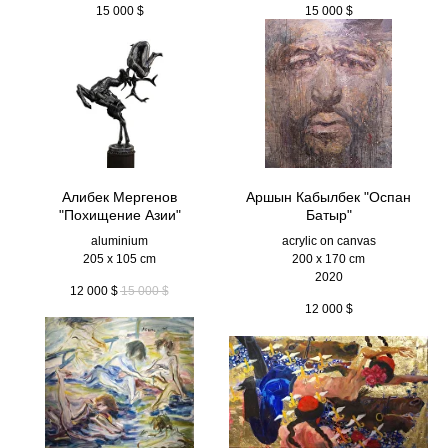
15 000
$
15 000
$
Алибек Мергенов
Аршын Кабылбек "Оспан
"Похищение Азии"
Батыр"
aluminium
acrylic on canvas
205 x 105 cm
200 x 170 cm
2020
12 000
$
15 000
$
12 000
$