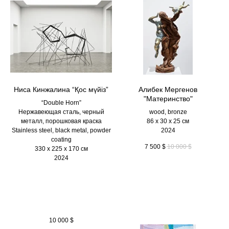
Ниса Кинжалина “Қос мүйіз”
Алибек Мергенов
"Материнство"
“Double Horn”
Нержавеющая сталь, черный
wood, bronze
металл, порошковая краска
86 х 30 х 25 см
Stainless steel, black metal, powder
2024
coating
7 500
$
10 000
$
330 х 225 х 170 см
2024
10 000
$