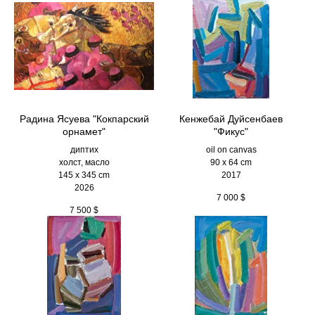
Радина Ясуева "Кокпарский
Кенжебай Дуйсенбаев
орнамет"
"Фикус"
диптих
oil on canvas
холст, масло
90 x 64 cm
145 х 345 cm
2017
2026
7 000
$
7 500
$