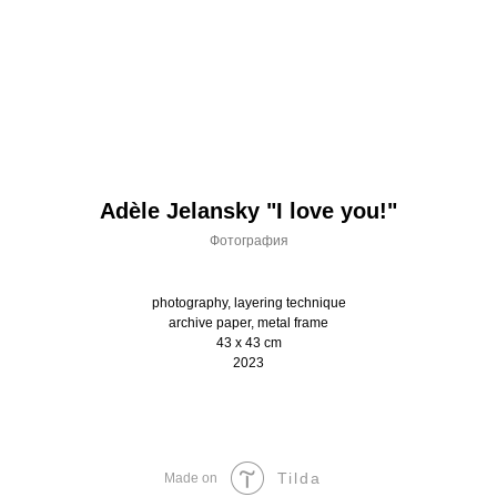
Adèle Jelansky "I love you!"
Фотография
photography, layering technique
archive paper, metal frame
43 x 43 cm
2023
Tilda
Made on