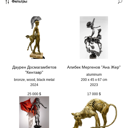
Фильтры
Даурен Досмагамбетов
Алибек Мергенов "Ана Жер"
"Кентавр"
aluminum
bronze, wood, black metal
200 х 45 х 67 cm
2024
2023
25 000
$
17 000
$