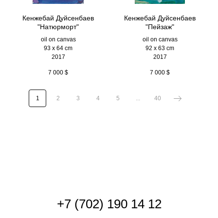
Кенжебай Дуйсенбаев
Кенжебай Дуйсенбаев
"Натюрморт"
"Пейзаж"
oil on canvas
oil on canvas
93 x 64 cm
92 x 63 cm
2017
2017
7 000
$
7 000
$
1
2
3
4
5
...
40
+
7 (702) 190 14 12