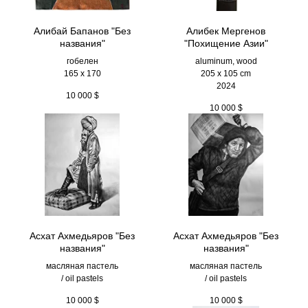
Алибай Бапанов "Без
Алибек Мергенов
названия"
"Похищение Азии"
гобелен
aluminum, wood
165 x 170
205 х 105 cm
2024
10 000
$
10 000
$
Асхат Ахмедьяров "Без
Асхат Ахмедьяров "Без
названия"
названия"
масляная пастель
масляная пастель
/ oil pastels
/ oil pastels
10 000
$
10 000
$