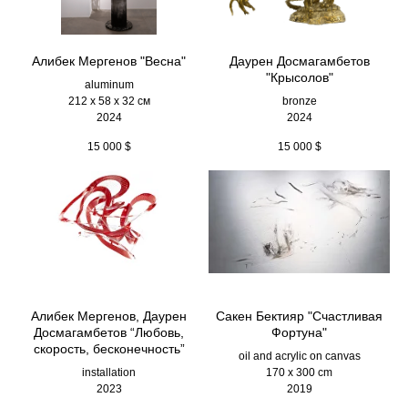
Алибек Мергенов "Весна"
Даурен Досмагамбетов
"Крысолов"
aluminum
212 х 58 х 32 см
bronze
2024
2024
15 000
$
15 000
$
Алибек Мергенов, Даурен
Сакен Бектияр "Счастливая
Досмагамбетов “Любовь,
Фортуна"
скорость, бесконечность”
oil and acrylic on canvas
installation
170 x 300 cm
2023
2019