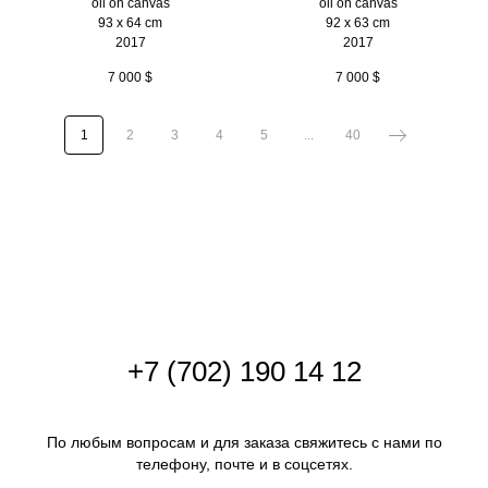
oil on canvas
oil on canvas
93 x 64 cm
92 x 63 cm
2017
2017
7 000
$
7 000
$
1
2
3
4
5
...
40
+
7 (702) 190 14 12
По любым вопросам и для заказа свяжитесь с нами по
телефону, почте и в соцсетях.