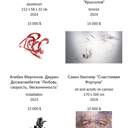
"Крысолов"
aluminum
212 х 58 х 32 см
bronze
2024
2024
15 000
$
15 000
$
Алибек Мергенов, Даурен
Сакен Бектияр "Счастливая
Досмагамбетов “Любовь,
Фортуна"
скорость, бесконечность”
oil and acrylic on canvas
installation
170 x 300 cm
2023
2019
15 000
$
15 000
$