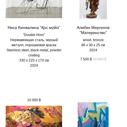
Ниса Кинжалина “Қос мүйіз”
Алибек Мергенов
"Материнство"
“Double Horn”
Нержавеющая сталь, черный
wood, bronze
металл, порошковая краска
86 х 30 х 25 см
Stainless steel, black metal, powder
2024
coating
7 500
$
10 000
$
330 х 225 х 170 см
2024
10 000
$