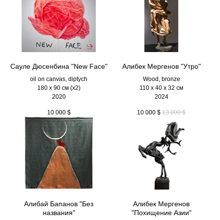
Сауле Дюсенбина "New Face"
Алибек Мергенов "Утро"
oil on canvas, diptych
Wood, bronze
180 x 90 см (х2)
110 х 40 х 32 см
2020
2024
10 000
$
10 000
$
13 000
$
Алибай Бапанов "Без
Алибек Мергенов
названия"
"Похищение Азии"