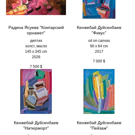
Радина Ясуева "Кокпарский
Кенжебай Дуйсенбаев
орнамет"
"Фикус"
диптих
oil on canvas
холст, масло
90 x 64 cm
145 х 345 cm
2017
2026
7 000
$
7 500
$
Кенжебай Дуйсенбаев
Кенжебай Дуйсенбаев
"Натюрморт"
"Пейзаж"