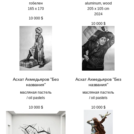
гобелен
aluminum, wood
165 x 170
205 х 105 cm
2024
10 000
$
10 000
$
Асхат Ахмедьяров "Без
Асхат Ахмедьяров "Без
названия"
названия"
масляная пастель
масляная пастель
/ oil pastels
/ oil pastels
10 000
$
10 000
$