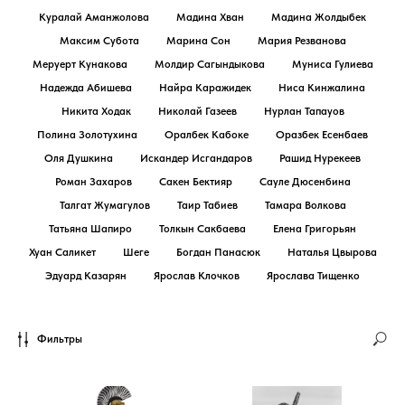
Куралай Аманжолова
Мадина Хван
Мадина Жолдыбек
Максим Субота
Марина Сон
Мария Резванова
Меруерт Кунакова
Молдир Сагындыкова
Муниса Гулиева
Надежда Абишева
Найра Каражидек
Ниса Кинжалина
Никита Ходак
Николай Газеев
Нурлан Тапауов
Полина Золотухина
Оралбек Кабоке
Оразбек Есенбаев
Оля Душкина
Искандер Исгандаров
Рашид Нурекеев
Роман Захаров
Сакен Бектияр
Сауле Дюсенбина
Талгат Жумагулов
Таир Табиев
Тамара Волкова
Татьяна Шапиро
Толкын Сакбаева
Елена Григорьян
Хуан Саликет
Шеге
Богдан Панасюк
Наталья Цвырова
Эдуард Казарян
Ярослав Клочков
Ярослава Тищенко
Фильтры