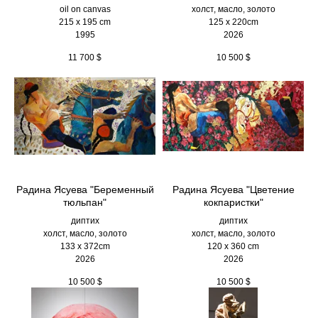
oil on canvas
холст, масло, золото
215 x 195 cm
125 х 220cm
1995
2026
11 700
$
10 500
$
Радина Ясуева "Беременный
Радина Ясуева "Цветение
тюльпан"
кокпаристки"
диптих
диптих
холст, масло, золото
холст, масло, золото
133 х 372cm
120 х 360 cm
2026
2026
10 500
$
10 500
$