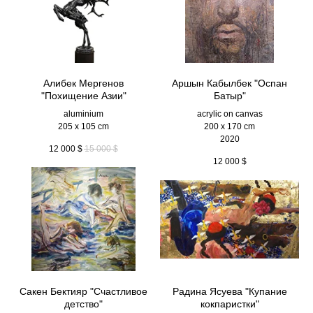
Алибек Мергенов
Аршын Кабылбек "Оспан
"Похищение Азии"
Батыр"
aluminium
acrylic on canvas
205 x 105 cm
200 x 170 cm
2020
12 000
$
15 000
$
12 000
$
Сакен Бектияр "Счастливое
Радина Ясуева "Купание
детство"
кокпаристки"