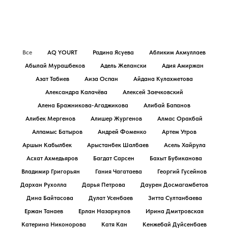
Все
AQ YOURT
Радина Ясуева
Абликим Акмуллаев
Абылай Мурашбеков
Адель Желански
Адия Амиржан
Азат Табиев
Аиза Оспан
Айдана Кулахметова
Александра Калачёва
Алексей Заечковский
Алена Бражникова-Агаджикова
Алибай Бапанов
Алибек Мергенов
Алишер Жургенов
Алмас Оракбай
Алпамыс Батыров
Андрей Фоменко
Артем Утров
Аршын Кабылбек
Арыстанбек Шалбаев
Асель Хайрула
Асхат Ахмедьяров
Багдат Сарсен
Бахыт Бубиканова
Владимир Григорьян
Гания Чагатаева
Георгий Гусейнов
Дархан Рухолла
Дарья Петрова
Даурен Досмагамбетов
Дина Байтасова
Дулат Усенбаев
Зитта Султанбаева
Ержан Танаев
Ерлан Назаркулов
Ирина Дмитровская
Катерина Никонорова
Катя Кан
Кенжебай Дуйсенбаев