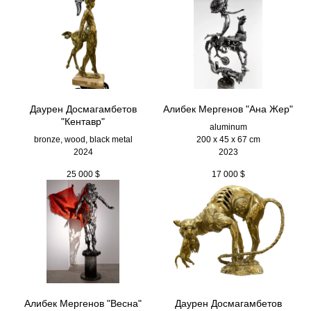
Даурен Досмагамбетов
Алибек Мергенов "Ана Жер"
"Кентавр"
aluminum
bronze, wood, black metal
200 х 45 х 67 cm
2024
2023
25 000
$
17 000
$
Алибек Мергенов "Весна"
Даурен Досмагамбетов