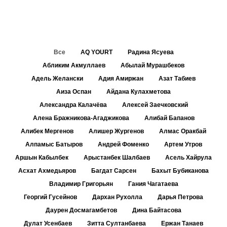
Все
AQ YOURT
Радина Ясуева
Абликим Акмуллаев
Абылай Мурашбеков
Адель Желански
Адия Амиржан
Азат Табиев
Аиза Оспан
Айдана Кулахметова
Александра Калачёва
Алексей Заечковский
Алена Бражникова-Агаджикова
Алибай Бапанов
Алибек Мергенов
Алишер Жургенов
Алмас Оракбай
Алпамыс Батыров
Андрей Фоменко
Артем Утров
Аршын Кабылбек
Арыстанбек Шалбаев
Асель Хайрула
Асхат Ахмедьяров
Багдат Сарсен
Бахыт Бубиканова
Владимир Григорьян
Гания Чагатаева
Георгий Гусейнов
Дархан Рухолла
Дарья Петрова
Даурен Досмагамбетов
Дина Байтасова
Дулат Усенбаев
Зитта Султанбаева
Ержан Танаев