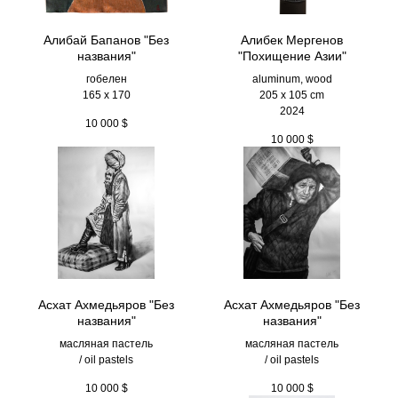
Алибай Бапанов "Без
Алибек Мергенов
названия"
"Похищение Азии"
гобелен
aluminum, wood
165 x 170
205 х 105 cm
2024
10 000
$
10 000
$
Асхат Ахмедьяров "Без
Асхат Ахмедьяров "Без
названия"
названия"
масляная пастель
масляная пастель
/ oil pastels
/ oil pastels
10 000
$
10 000
$