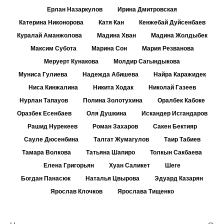
Ерлан Назаркулов
Ирина Дмитровская
Катерина Никонорова
Катя Кан
Кенжебай Дуйсенбаев
Куралай Аманжолова
Мадина Хван
Мадина Жолдыбек
Максим Субота
Марина Сон
Мария Резванова
Меруерт Кунакова
Молдир Сагындыкова
Муниса Гулиева
Надежда Абишева
Найра Каражидек
Ниса Кинжалина
Никита Ходак
Николай Газеев
Нурлан Тапауов
Полина Золотухина
Оралбек Кабоке
Оразбек Есенбаев
Оля Душкина
Искандер Исгандаров
Рашид Нурекеев
Роман Захаров
Сакен Бектияр
Сауле Дюсенбина
Талгат Жумагулов
Таир Табиев
Тамара Волкова
Татьяна Шапиро
Толкын Сакбаева
Елена Григорьян
Хуан Саликет
Шеге
Богдан Панасюк
Наталья Цвырова
Эдуард Казарян
Ярослав Клочков
Ярослава Тищенко