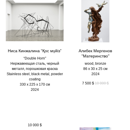
Ниса Кинжалина “Қос мүйіз”
Алибек Мергенов
"Материнство"
“Double Horn”
Нержавеющая сталь, черный
wood, bronze
металл, порошковая краска
86 х 30 х 25 см
Stainless steel, black metal, powder
2024
coating
7 500
$
10 000
$
330 х 225 х 170 см
2024
10 000
$