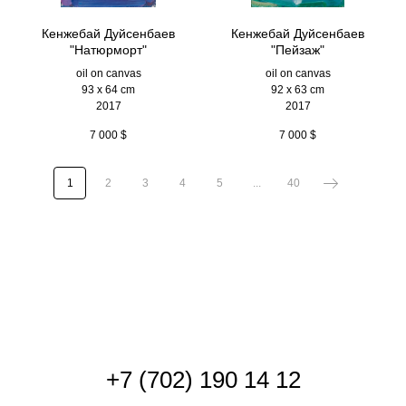
Кенжебай Дуйсенбаев
Кенжебай Дуйсенбаев
"Натюрморт"
"Пейзаж"
oil on canvas
oil on canvas
93 x 64 cm
92 x 63 cm
2017
2017
7 000
$
7 000
$
1
2
3
4
5
...
40
+
7 (702) 190 14 12