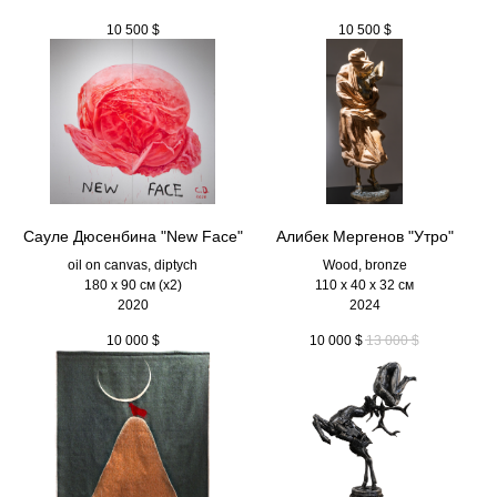
10 500
$
10 500
$
Сауле Дюсенбина "New Face"
Алибек Мергенов "Утро"
oil on canvas, diptych
Wood, bronze
180 x 90 см (х2)
110 х 40 х 32 см
2020
2024
10 000
$
10 000
$
13 000
$