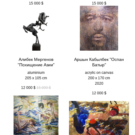
15 000
$
15 000
$
Алибек Мергенов
Аршын Кабылбек "Оспан
"Похищение Азии"
Батыр"
aluminium
acrylic on canvas
205 x 105 cm
200 x 170 cm
2020
12 000
$
15 000
$
12 000
$