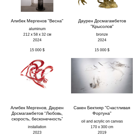
Алибек Мергенов "Весна"
Даурен Досмагамбетов
"Крысолов"
aluminum
212 х 58 х 32 см
bronze
2024
2024
15 000
$
15 000
$
Алибек Мергенов, Даурен
Сакен Бектияр "Счастливая
Досмагамбетов “Любовь,
Фортуна"
скорость, бесконечность”
oil and acrylic on canvas
installation
170 x 300 cm
2023
2019