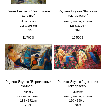
Сакен Бектияр "Счастливое
Радина Ясуева "Купание
детство"
кокпаристки"
oil on canvas
холст, масло, золото
215 x 195 cm
125 х 220cm
1995
2026
11 700
$
10 500
$
Радина Ясуева "Беременный
Радина Ясуева "Цветение
тюльпан"
кокпаристки"
диптих
диптих
холст, масло, золото
холст, масло, золото
133 х 372cm
120 х 360 cm
2026
2026