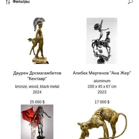
Фильтры
Даурен Досмагамбетов
Алибек Мергенов "Ана Жер"
"Кентавр"
aluminum
bronze, wood, black metal
200 х 45 х 67 cm
2024
2023
25 000
$
17 000
$