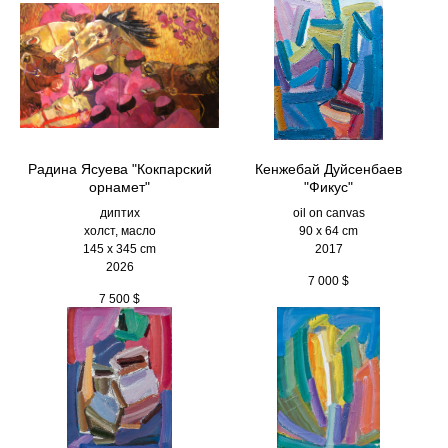
Радина Ясуева "Кокпарский
Кенжебай Дуйсенбаев
орнамет"
"Фикус"
диптих
oil on canvas
холст, масло
90 x 64 cm
145 х 345 cm
2017
2026
7 000
$
7 500
$