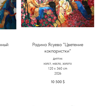
нный
Радина Ясуева "Цветение
кокпаристки"
диптих
холст, масло, золото
120 х 360 cm
2026
10 500
$