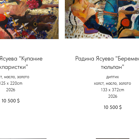
Ясуева "Купание
Радина Ясуева "Береме
кпаристки"
тюльпан"
т, масло, золото
диптих
125 х 220cm
холст, масло, золото
2026
133 х 372cm
2026
10 500
$
10 500
$