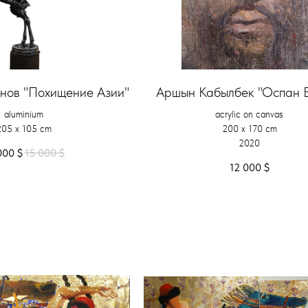
нов "Похищение Азии"
Аршын Кабылбек "Оспан 
aluminium
acrylic on canvas
205 x 105 cm
200 x 170 cm
2020
000
$
15 000
$
12 000
$