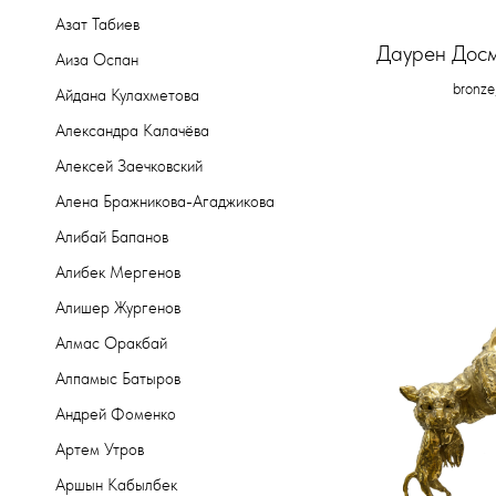
Азат Табиев
Даурен Досм
Аиза Оспан
bronze
Айдана Кулахметова
Александра Калачёва
Алексей Заечковский
Алена Бражникова-Агаджикова
Алибай Бапанов
Алибек Мергенов
Алишер Жургенов
Алмас Оракбай
Алпамыс Батыров
Андрей Фоменко
Артем Утров
Аршын Кабылбек