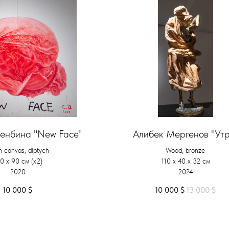
енбина "New Face"
Алибек Мергенов "Утр
on canvas, diptych
Wood, bronze
0 x 90 см (х2)
110 х 40 х 32 см
2020
2024
10 000
$
10 000
$
13 000
$