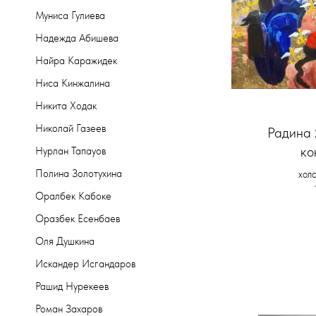
Муниса Гулиева
Надежда Абишева
Найра Каражидек
Ниса Кинжалина
Никита Ходак
Николай Газеев
Радина 
ко
Нурлан Тапауов
Полина Золотухина
холс
Оралбек Кабоке
Оразбек Есенбаев
Оля Душкина
Искандер Исгандаров
Рашид Нурекеев
Роман Захаров