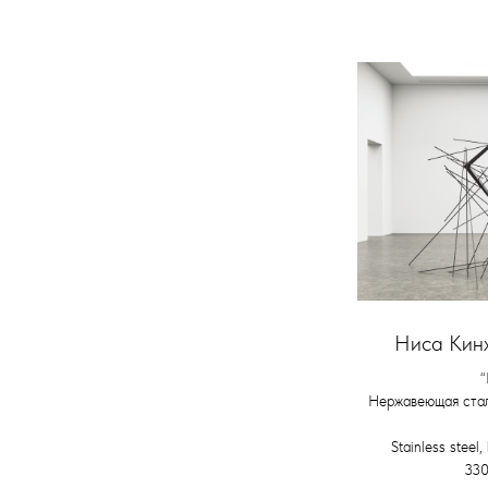
Ниса Кинж
“
Нержавеющая стал
Stainless steel
330