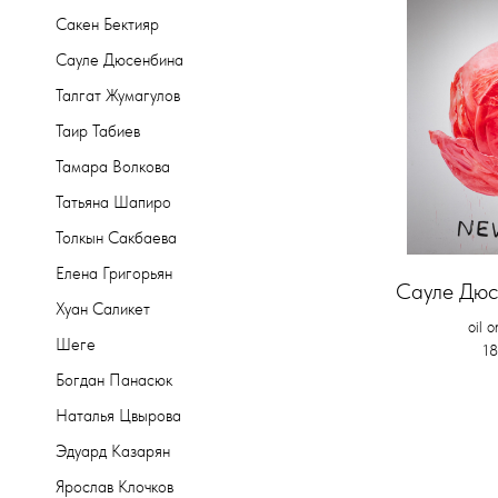
Сакен Бектияр
Сауле Дюсенбина
Талгат Жумагулов
Таир Табиев
Тамара Волкова
Татьяна Шапиро
Толкын Сакбаева
Елена Григорьян
Сауле Дюс
Хуан Саликет
oil 
Шеге
18
Богдан Панасюк
Наталья Цвырова
Эдуард Казарян
Ярослав Клочков