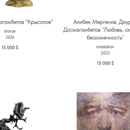
агамбетов "Крысолов"
Алибек Мергенов, Дау
Досмагамбетов “Любовь, ск
bronze
бесконечность”
2024
installation
15 000
$
2023
15 000
$