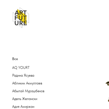
Все
AQ YOURT
Радина Ясуева
Абликим Акмуллаев
Абылай Мурашбеков
Адель Желански
Адия Амиржан