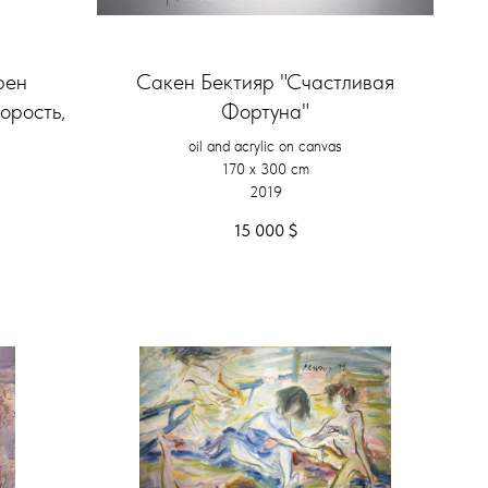
рен
Сакен Бектияр "Счастливая
орость,
Фортуна"
oil and acrylic on canvas
170 x 300 cm
2019
15 000
$