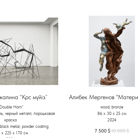
алина “Қос мүйіз”
Алибек Мергенов "Матери
Double Horn”
wood, bronze
ь, черный металл, порошковая
86 х 30 х 25 см
краска
2024
, black metal, powder coating
7 500
$
10 000
$
 х 225 х 170 см