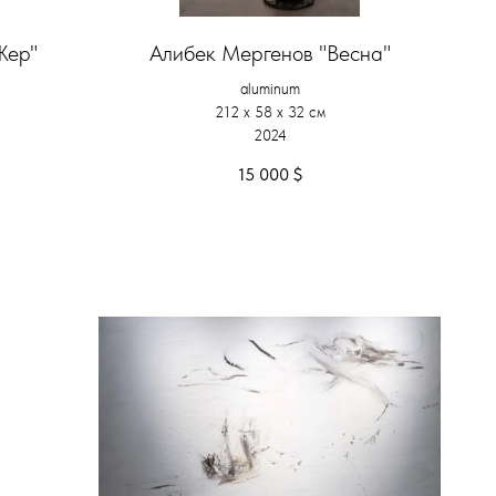
Жер"
Алибек Мергенов "Весна"
aluminum
212 х 58 х 32 см
2024
15 000
$