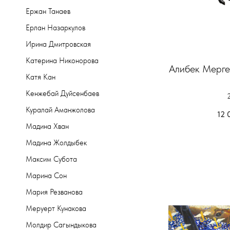
Ержан Танаев
Ерлан Назаркулов
Ирина Дмитровская
Катерина Никонорова
Алибек Мерге
Катя Кан
Кенжебай Дуйсенбаев
Куралай Аманжолова
12 
Мадина Хван
Мадина Жолдыбек
Максим Субота
Марина Сон
Мария Резванова
Меруерт Кунакова
Молдир Сагындыкова