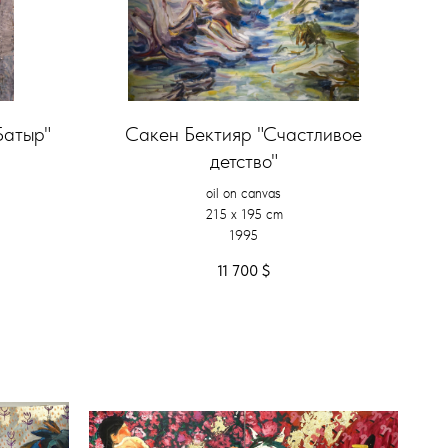
Батыр"
Сакен Бектияр "Счастливое
детство"
oil on canvas
215 x 195 cm
1995
11 700
$