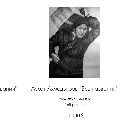
звания"
Асхат Ахмедьяров "Без названия"
масляная пастель
/ oil pastels
10 000
$