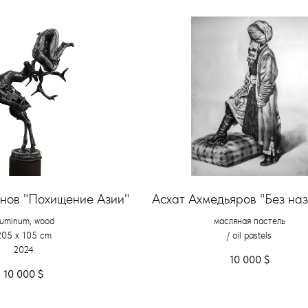
нов "Похищение Азии"
Асхат Ахмедьяров "Без на
luminum, wood
масляная пастель
205 х 105 cm
/ oil pastels
2024
10 000
$
10 000
$