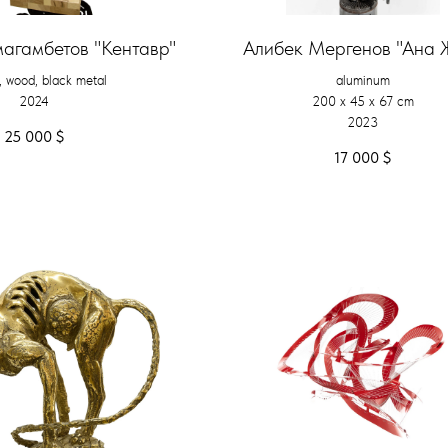
агамбетов "Кентавр"
Алибек Мергенов "Ана 
, wood, black metal
aluminum
2024
200 х 45 х 67 cm
2023
25 000
$
17 000
$