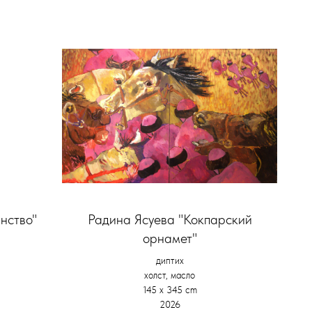
нство"
Радина Ясуева "Кокпарский
орнамет"
диптих
холст, масло
145 х 345 cm
2026