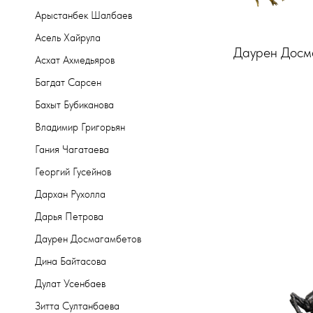
Арыстанбек Шалбаев
Асель Хайрула
Даурен Досм
Асхат Ахмедьяров
Багдат Сарсен
Бахыт Бубиканова
Владимир Григорьян
Гания Чагатаева
Георгий Гусейнов
Дархан Рухолла
Дарья Петрова
Даурен Досмагамбетов
Дина Байтасова
Дулат Усенбаев
Зитта Султанбаева