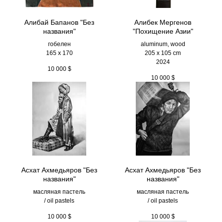
Алибай Бапанов "Без
Алибек Мергенов
названия"
"Похищение Азии"
гобелен
aluminum, wood
165 x 170
205 х 105 cm
2024
10 000
$
10 000
$
Асхат Ахмедьяров "Без
Асхат Ахмедьяров "Без
названия"
названия"
масляная пастель
масляная пастель
/ oil pastels
/ oil pastels
10 000
$
10 000
$