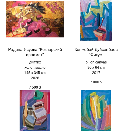
Радина Ясуева "Кокпарский
Кенжебай Дуйсенбаев
орнамет"
"Фикус"
диптих
oil on canvas
холст, масло
90 x 64 cm
145 х 345 cm
2017
2026
7 000
$
7 500
$