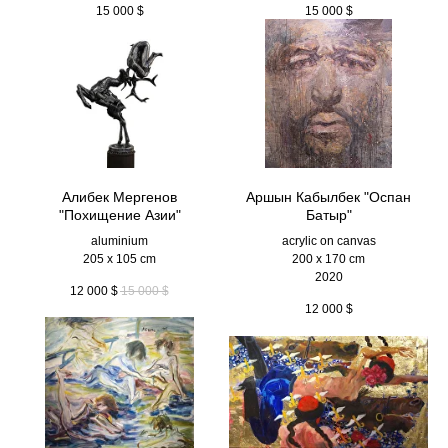
15 000
$
15 000
$
Алибек Мергенов
Аршын Кабылбек "Оспан
"Похищение Азии"
Батыр"
aluminium
acrylic on canvas
205 x 105 cm
200 x 170 cm
2020
12 000
$
15 000
$
12 000
$