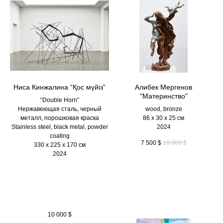
Ниса Кинжалина “Қос мүйіз”
Алибек Мергенов
"Материнство"
“Double Horn”
Нержавеющая сталь, черный
wood, bronze
металл, порошковая краска
86 х 30 х 25 см
Stainless steel, black metal, powder
2024
coating
7 500
$
10 000
$
330 х 225 х 170 см
2024
10 000
$