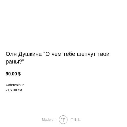
Оля Душкина “О чем тебе шепчут твои
раны?”
90.00
$
watercolour
21 х 30 см
Tilda
Made on