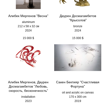
Алибек Мергенов "Весна"
Даурен Досмагамбетов
"Крысолов"
aluminum
212 х 58 х 32 см
bronze
2024
2024
15 000
$
15 000
$
Алибек Мергенов, Даурен
Сакен Бектияр "Счастливая
Досмагамбетов “Любовь,
Фортуна"
скорость, бесконечность”
oil and acrylic on canvas
installation
170 x 300 cm
2023
2019