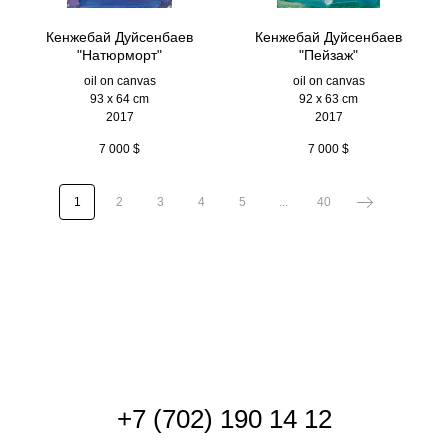
Кенжебай Дуйсенбаев
Кенжебай Дуйсенбаев
"Натюрморт"
"Пейзаж"
oil on canvas
oil on canvas
93 x 64 cm
92 x 63 cm
2017
2017
7 000
$
7 000
$
1
2
3
4
5
...
40
+
7 (702) 190 14 12