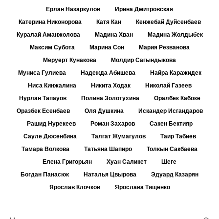
Ерлан Назаркулов
Ирина Дмитровская
Катерина Никонорова
Катя Кан
Кенжебай Дуйсенбаев
Куралай Аманжолова
Мадина Хван
Мадина Жолдыбек
Максим Субота
Марина Сон
Мария Резванова
Меруерт Кунакова
Молдир Сагындыкова
Муниса Гулиева
Надежда Абишева
Найра Каражидек
Ниса Кинжалина
Никита Ходак
Николай Газеев
Нурлан Тапауов
Полина Золотухина
Оралбек Кабоке
Оразбек Есенбаев
Оля Душкина
Искандер Исгандаров
Рашид Нурекеев
Роман Захаров
Сакен Бектияр
Сауле Дюсенбина
Талгат Жумагулов
Таир Табиев
Тамара Волкова
Татьяна Шапиро
Толкын Сакбаева
Елена Григорьян
Хуан Саликет
Шеге
Богдан Панасюк
Наталья Цвырова
Эдуард Казарян
Ярослав Клочков
Ярослава Тищенко