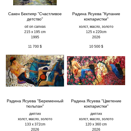
Сакен Бектияр "Счастливое
Радина Ясуева "Купание
детство"
кокпаристки"
oil on canvas
холст, масло, золото
215 x 195 cm
125 х 220cm
1995
2026
11 700
$
10 500
$
Радина Ясуева "Беременный
Радина Ясуева "Цветение
тюльпан"
кокпаристки"
диптих
диптих
холст, масло, золото
холст, масло, золото
133 х 372cm
120 х 360 cm
2026
2026