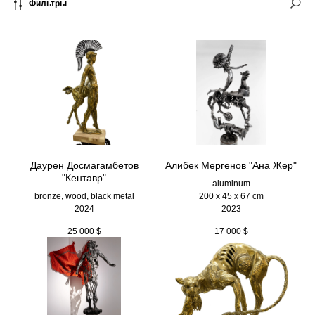
Фильтры
Даурен Досмагамбетов
Алибек Мергенов "Ана Жер"
"Кентавр"
aluminum
bronze, wood, black metal
200 х 45 х 67 cm
2024
2023
25 000
$
17 000
$