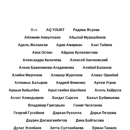
Все
AQ YOURT
Радина Ясуева
Абликим Акмуллаев
Абылай Мурашбеков
Адель Желански
Адия Амиржан
Азат Табиев
Аиза Оспан
Айдана Кулахметова
Александра Калачёва
Алексей Заечковский
Алена Бражникова-Агаджикова
Алибай Бапанов
Алибек Мергенов
Алишер Жургенов
Алмас Оракбай
Алпамыс Батыров
Андрей Фоменко
Артем Утров
Аршын Кабылбек
Арыстанбек Шалбаев
Асель Хайрула
Асхат Ахмедьяров
Багдат Сарсен
Бахыт Бубиканова
Владимир Григорьян
Гания Чагатаева
Георгий Гусейнов
Дархан Рухолла
Дарья Петрова
Даурен Досмагамбетов
Дина Байтасова
Дулат Усенбаев
Зитта Султанбаева
Ержан Танаев