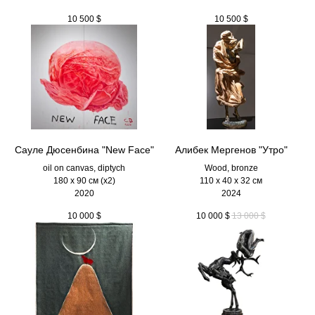
10 500
$
10 500
$
Сауле Дюсенбина "New Face"
Алибек Мергенов "Утро"
oil on canvas, diptych
Wood, bronze
180 x 90 см (х2)
110 х 40 х 32 см
2020
2024
10 000
$
10 000
$
13 000
$