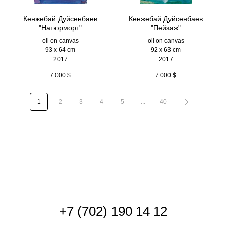
Кенжебай Дуйсенбаев
Кенжебай Дуйсенбаев
"Натюрморт"
"Пейзаж"
oil on canvas
oil on canvas
93 x 64 cm
92 x 63 cm
2017
2017
7 000
$
7 000
$
1
2
3
4
5
...
40
+
7 (702) 190 14 12