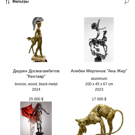
Фильтры
Даурен Досмагамбетов
Алибек Мергенов "Ана Жер"
"Кентавр"
aluminum
bronze, wood, black metal
200 х 45 х 67 cm
2024
2023
25 000
$
17 000
$