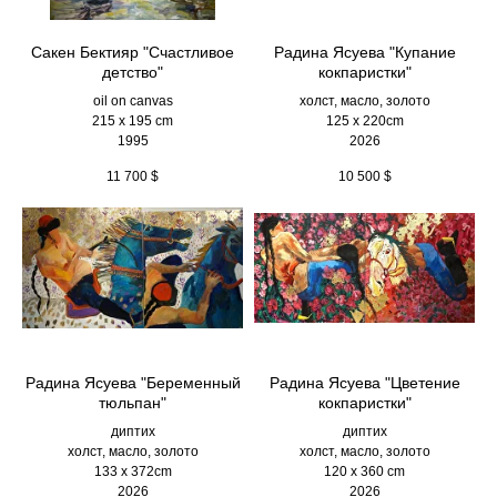
Сакен Бектияр "Счастливое
Радина Ясуева "Купание
детство"
кокпаристки"
oil on canvas
холст, масло, золото
215 x 195 cm
125 х 220cm
1995
2026
11 700
$
10 500
$
Радина Ясуева "Беременный
Радина Ясуева "Цветение
тюльпан"
кокпаристки"
диптих
диптих
холст, масло, золото
холст, масло, золото
133 х 372cm
120 х 360 cm
2026
2026