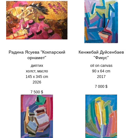
Радина Ясуева "Кокпарский
Кенжебай Дуйсенбаев
орнамет"
"Фикус"
диптих
oil on canvas
холст, масло
90 x 64 cm
145 х 345 cm
2017
2026
7 000
$
7 500
$