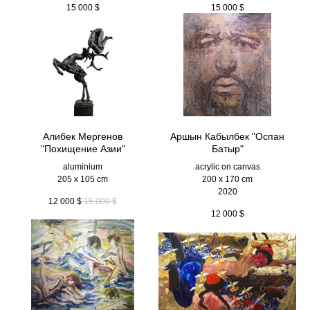
15 000
$
15 000
$
Алибек Мергенов
Аршын Кабылбек "Оспан
"Похищение Азии"
Батыр"
aluminium
acrylic on canvas
205 x 105 cm
200 x 170 cm
2020
12 000
$
15 000
$
12 000
$