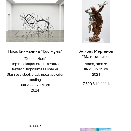
Ниса Кинжалина “Қос мүйіз”
Алибек Мергенов
"Материнство"
“Double Horn”
Нержавеющая сталь, черный
wood, bronze
металл, порошковая краска
86 х 30 х 25 см
Stainless steel, black metal, powder
2024
coating
7 500
$
10 000
$
330 х 225 х 170 см
2024
10 000
$