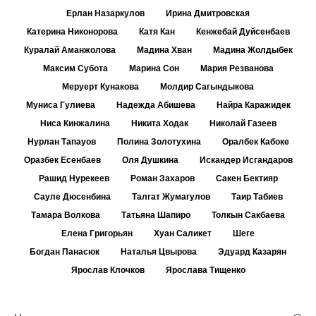
Ерлан Назаркулов
Ирина Дмитровская
Катерина Никонорова
Катя Кан
Кенжебай Дуйсенбаев
Куралай Аманжолова
Мадина Хван
Мадина Жолдыбек
Максим Субота
Марина Сон
Мария Резванова
Меруерт Кунакова
Молдир Сагындыкова
Муниса Гулиева
Надежда Абишева
Найра Каражидек
Ниса Кинжалина
Никита Ходак
Николай Газеев
Нурлан Тапауов
Полина Золотухина
Оралбек Кабоке
Оразбек Есенбаев
Оля Душкина
Искандер Исгандаров
Рашид Нурекеев
Роман Захаров
Сакен Бектияр
Сауле Дюсенбина
Талгат Жумагулов
Таир Табиев
Тамара Волкова
Татьяна Шапиро
Толкын Сакбаева
Елена Григорьян
Хуан Саликет
Шеге
Богдан Панасюк
Наталья Цвырова
Эдуард Казарян
Ярослав Клочков
Ярослава Тищенко