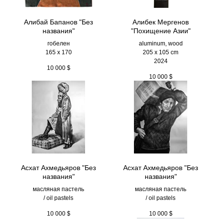
Алибай Бапанов "Без
Алибек Мергенов
названия"
"Похищение Азии"
гобелен
aluminum, wood
165 x 170
205 х 105 cm
2024
10 000
$
10 000
$
Асхат Ахмедьяров "Без
Асхат Ахмедьяров "Без
названия"
названия"
масляная пастель
масляная пастель
/ oil pastels
/ oil pastels
10 000
$
10 000
$