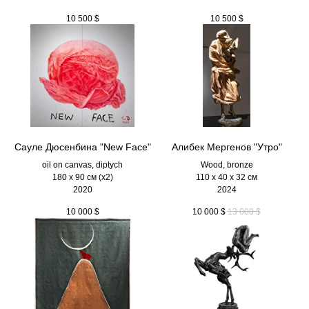
10 500
$
10 500
$
Сауле Дюсенбина "New Face"
Алибек Мергенов "Утро"
oil on canvas, diptych
Wood, bronze
180 x 90 см (х2)
110 х 40 х 32 см
2020
2024
10 000
$
10 000
$
13 000
$