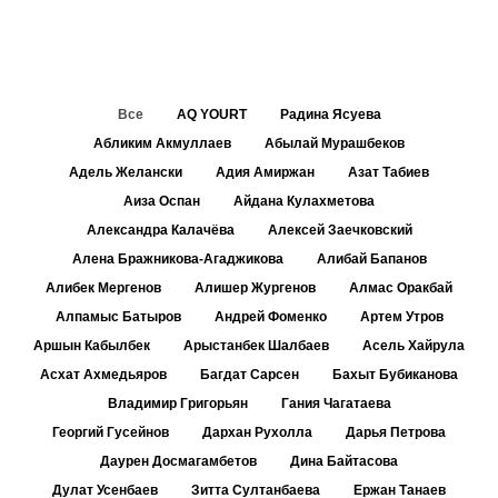
Все
AQ YOURT
Радина Ясуева
Абликим Акмуллаев
Абылай Мурашбеков
Адель Желански
Адия Амиржан
Азат Табиев
Аиза Оспан
Айдана Кулахметова
Александра Калачёва
Алексей Заечковский
Алена Бражникова-Агаджикова
Алибай Бапанов
Алибек Мергенов
Алишер Жургенов
Алмас Оракбай
Алпамыс Батыров
Андрей Фоменко
Артем Утров
Аршын Кабылбек
Арыстанбек Шалбаев
Асель Хайрула
Асхат Ахмедьяров
Багдат Сарсен
Бахыт Бубиканова
Владимир Григорьян
Гания Чагатаева
Георгий Гусейнов
Дархан Рухолла
Дарья Петрова
Даурен Досмагамбетов
Дина Байтасова
Дулат Усенбаев
Зитта Султанбаева
Ержан Танаев