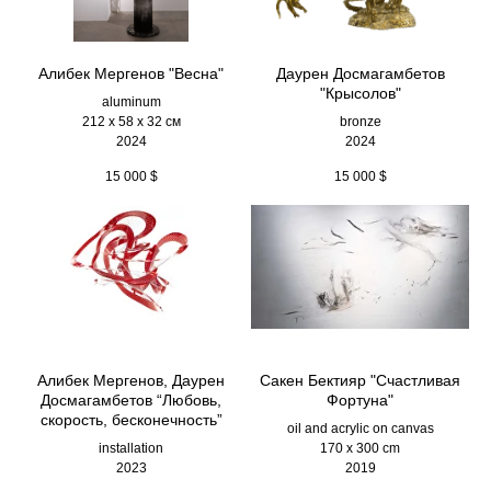
Алибек Мергенов "Весна"
Даурен Досмагамбетов
"Крысолов"
aluminum
212 х 58 х 32 см
bronze
2024
2024
15 000
$
15 000
$
Алибек Мергенов, Даурен
Сакен Бектияр "Счастливая
Досмагамбетов “Любовь,
Фортуна"
скорость, бесконечность”
oil and acrylic on canvas
installation
170 x 300 cm
2023
2019