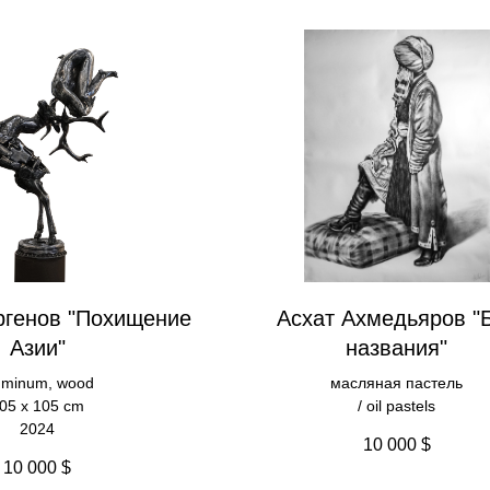
ргенов "Похищение
Асхат Ахмедьяров "
Азии"
названия"
uminum, wood
масляная пастель
05 х 105 cm
/ oil pastels
2024
10 000
$
10 000
$