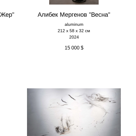
 Жер"
Алибек Мергенов "Весна"
aluminum
212 х 58 х 32 см
2024
15 000
$