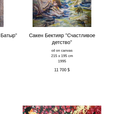
 Батыр"
Сакен Бектияр "Счастливое
детство"
oil on canvas
215 x 195 cm
1995
11 700
$