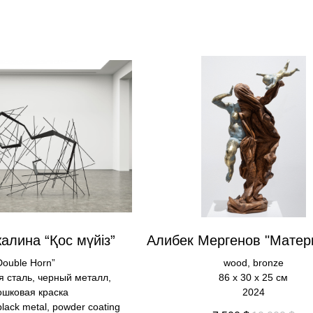
алина “Қос мүйіз”
Алибек Мергенов "Матер
Double Horn”
wood, bronze
 сталь, черный металл,
86 х 30 х 25 см
ошковая краска
2024
 black metal, powder coating