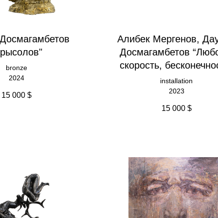
 Досмагамбетов
Алибек Мергенов, Да
Крысолов"
Досмагамбетов “Люб
скорость, бесконечно
bronze
2024
installation
2023
15 000
$
15 000
$