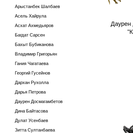
Арыстанбек Шалбаев
Асель Хайрула
Даурен
Асхат Ахмедьяров
"
Багдат Сарсен
Бахыт Бубиканова
Владимир Григорьян
Гания Чагатаева
Георгий Гусейнов
Дархан Рухолла
Дарья Петрова
Даурен Досмагамбетов
Дина Байтасова
Дулат Усенбаев
Зитта Султанбаева