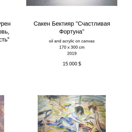
урен
Сакен Бектияр "Счастливая
овь,
Фортуна"
сть”
oil and acrylic on canvas
170 x 300 cm
2019
15 000
$