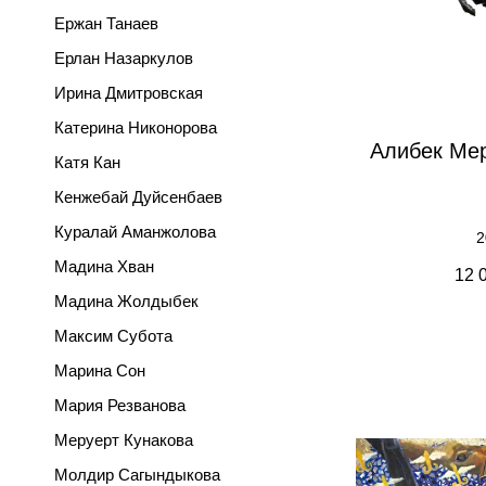
Ержан Танаев
Ерлан Назаркулов
Ирина Дмитровская
Катерина Никонорова
Алибек Ме
Катя Кан
Кенжебай Дуйсенбаев
Куралай Аманжолова
2
Мадина Хван
12 
Мадина Жолдыбек
Максим Субота
Марина Сон
Мария Резванова
Меруерт Кунакова
Молдир Сагындыкова