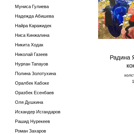
Муниса Гулиева
Надежда Абишева
Найра Каражидек
Ниса Кинжалина
Никита Ходак
Николай Газеев
Радина 
Нурлан Тапауов
ко
Полина Золотухина
холс
Оралбек Кабоке
Оразбек Есенбаев
Оля Душкина
Искандер Исгандаров
Рашид Нурекеев
Роман Захаров