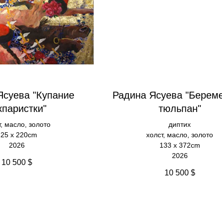
Ясуева "Купание
Радина Ясуева "Берем
кпаристки"
тюльпан"
т, масло, золото
диптих
125 х 220cm
холст, масло, золото
2026
133 х 372cm
2026
10 500
$
10 500
$