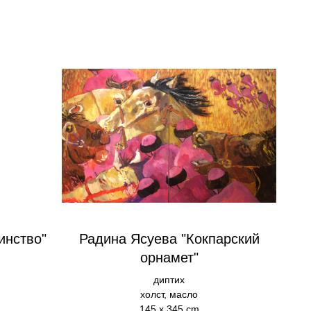
инство"
Радина Ясуева "Кокпарский
орнамет"
диптих
холст, масло
145 х 345 cm