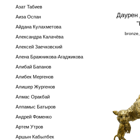
Азат Табиев
Даурен
Аиза Оспан
"
Айдана Кулахметова
bronze,
Александра Калачёва
Алексей Заечковский
Алена Бражникова-Агаджикова
Алибай Бапанов
Алибек Мергенов
Алишер Жургенов
Алмас Оракбай
Алпамыс Батыров
Андрей Фоменко
Артем Утров
Аршын Кабылбек