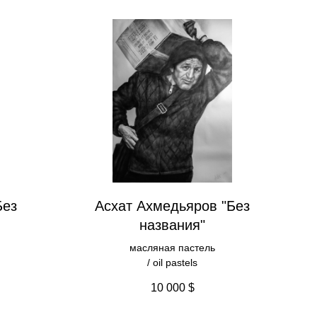
Без
Асхат Ахмедьяров "Без
названия"
масляная пастель
/ oil pastels
10 000
$