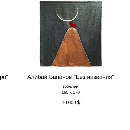
ро"
Алибай Бапанов "Без названия"
гобелен
165 x 170
10 000
$