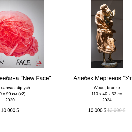
енбина "New Face"
Алибек Мергенов "Ут
n canvas, diptych
Wood, bronze
0 x 90 см (х2)
110 х 40 х 32 см
2020
2024
10 000
$
10 000
$
13 000
$