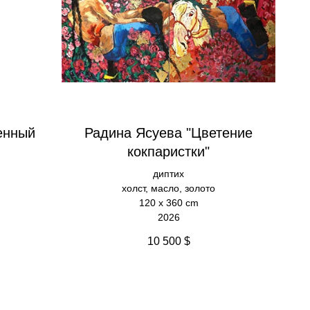
енный
Радина Ясуева "Цветение
кокпаристки"
диптих
холст, масло, золото
120 х 360 cm
2026
10 500
$