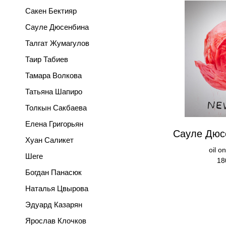
Сакен Бектияр
Сауле Дюсенбина
Талгат Жумагулов
Таир Табиев
Тамара Волкова
Татьяна Шапиро
Толкын Сакбаева
Елена Григорьян
Сауле Дюс
Хуан Саликет
oil o
Шеге
18
Богдан Панасюк
Наталья Цвырова
Эдуард Казарян
Ярослав Клочков