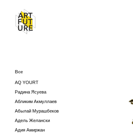
Все
AQ YOURT
Радина Ясуева
Абликим Акмуллаев
Абылай Мурашбеков
Адель Желански
Адия Амиржан