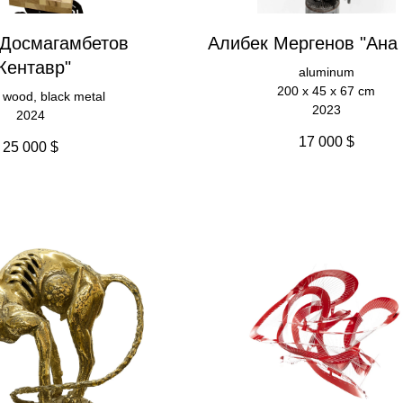
 Досмагамбетов
Алибек Мергенов "Ана
Кентавр"
aluminum
200 х 45 х 67 cm
 wood, black metal
2023
2024
17 000
$
25 000
$