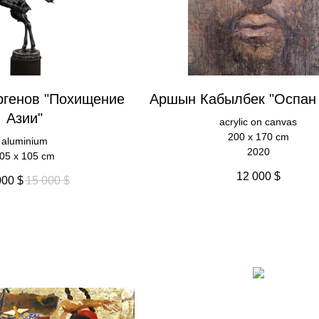
ргенов "Похищение
Аршын Кабылбек "Оспан
Азии"
acrylic on canvas
200 x 170 cm
aluminium
2020
05 x 105 cm
12 000
$
000
$
15 000
$