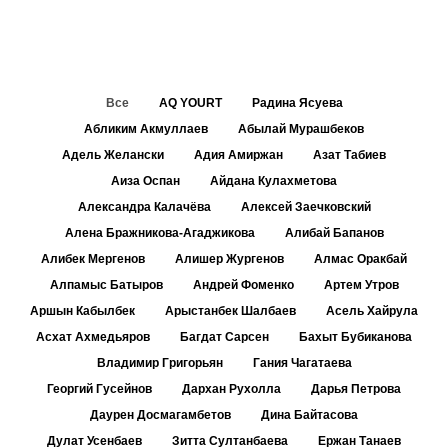
Все
AQ YOURT
Радина Ясуева
Абликим Акмуллаев
Абылай Мурашбеков
Адель Желански
Адия Амиржан
Азат Табиев
Аиза Оспан
Айдана Кулахметова
Александра Калачёва
Алексей Заечковский
Алена Бражникова-Агаджикова
Алибай Бапанов
Алибек Мергенов
Алишер Жургенов
Алмас Оракбай
Алпамыс Батыров
Андрей Фоменко
Артем Утров
Аршын Кабылбек
Арыстанбек Шалбаев
Асель Хайрула
Асхат Ахмедьяров
Багдат Сарсен
Бахыт Бубиканова
Владимир Григорьян
Гания Чагатаева
Георгий Гусейнов
Дархан Рухолла
Дарья Петрова
Даурен Досмагамбетов
Дина Байтасова
Дулат Усенбаев
Зитта Султанбаева
Ержан Танаев