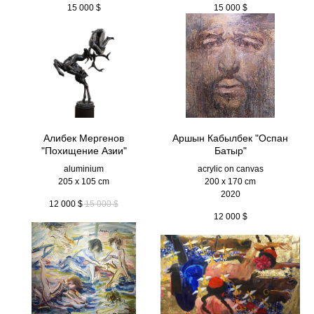
15 000
$
15 000
$
Алибек Мергенов
Аршын Кабылбек "Оспан
"Похищение Азии"
Батыр"
aluminium
acrylic on canvas
205 x 105 cm
200 x 170 cm
2020
12 000
$
15 000
$
12 000
$