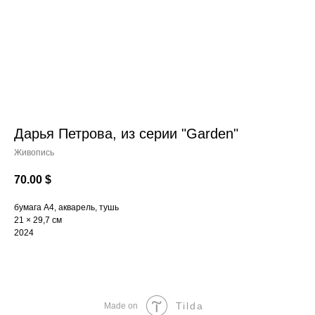
Дарья Петрова, из серии "Garden"
Живопись
70.00
$
бумага A4, акварель, тушь
21 × 29,7 см
2024
Tilda
Made on