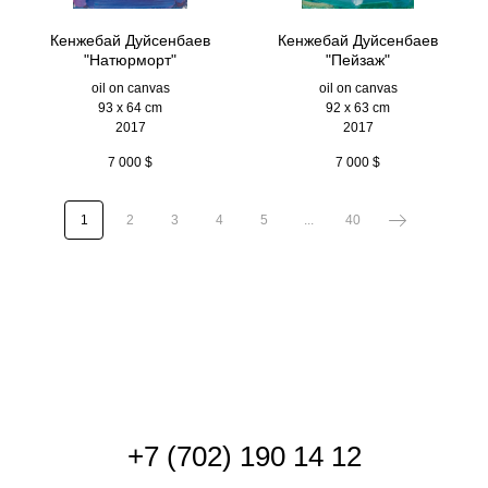
Кенжебай Дуйсенбаев
Кенжебай Дуйсенбаев
"Натюрморт"
"Пейзаж"
oil on canvas
oil on canvas
93 x 64 cm
92 x 63 cm
2017
2017
7 000
$
7 000
$
1
2
3
4
5
...
40
+
7 (702) 190 14 12