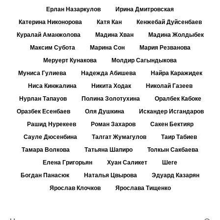
Ерлан Назаркулов
Ирина Дмитровская
Катерина Никонорова
Катя Кан
Кенжебай Дуйсенбаев
Куралай Аманжолова
Мадина Хван
Мадина Жолдыбек
Максим Субота
Марина Сон
Мария Резванова
Меруерт Кунакова
Молдир Сагындыкова
Муниса Гулиева
Надежда Абишева
Найра Каражидек
Ниса Кинжалина
Никита Ходак
Николай Газеев
Нурлан Тапауов
Полина Золотухина
Оралбек Кабоке
Оразбек Есенбаев
Оля Душкина
Искандер Исгандаров
Рашид Нурекеев
Роман Захаров
Сакен Бектияр
Сауле Дюсенбина
Талгат Жумагулов
Таир Табиев
Тамара Волкова
Татьяна Шапиро
Толкын Сакбаева
Елена Григорьян
Хуан Саликет
Шеге
Богдан Панасюк
Наталья Цвырова
Эдуард Казарян
Ярослав Клочков
Ярослава Тищенко