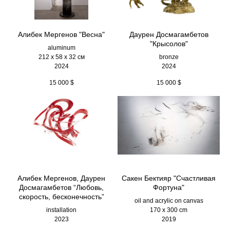
Алибек Мергенов "Весна"
Даурен Досмагамбетов
"Крысолов"
aluminum
212 х 58 х 32 см
bronze
2024
2024
15 000
$
15 000
$
Алибек Мергенов, Даурен
Сакен Бектияр "Счастливая
Досмагамбетов “Любовь,
Фортуна"
скорость, бесконечность”
oil and acrylic on canvas
installation
170 x 300 cm
2023
2019