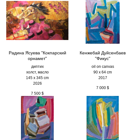
Радина Ясуева "Кокпарский
Кенжебай Дуйсенбаев
орнамет"
"Фикус"
диптих
oil on canvas
холст, масло
90 x 64 cm
145 х 345 cm
2017
2026
7 000
$
7 500
$