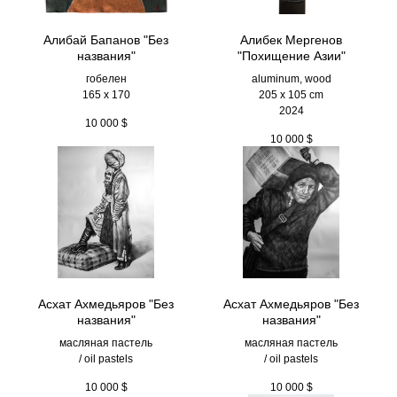
Алибай Бапанов "Без
Алибек Мергенов
названия"
"Похищение Азии"
гобелен
aluminum, wood
165 x 170
205 х 105 cm
2024
10 000
$
10 000
$
Асхат Ахмедьяров "Без
Асхат Ахмедьяров "Без
названия"
названия"
масляная пастель
масляная пастель
/ oil pastels
/ oil pastels
10 000
$
10 000
$