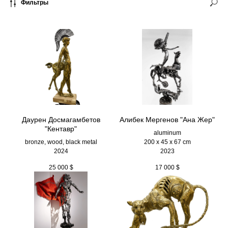
Фильтры
Даурен Досмагамбетов
Алибек Мергенов "Ана Жер"
"Кентавр"
aluminum
bronze, wood, black metal
200 х 45 х 67 cm
2024
2023
25 000
$
17 000
$