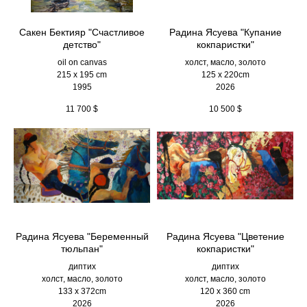
Сакен Бектияр "Счастливое
Радина Ясуева "Купание
детство"
кокпаристки"
oil on canvas
холст, масло, золото
215 x 195 cm
125 х 220cm
1995
2026
11 700
$
10 500
$
Радина Ясуева "Беременный
Радина Ясуева "Цветение
тюльпан"
кокпаристки"
диптих
диптих
холст, масло, золото
холст, масло, золото
133 х 372cm
120 х 360 cm
2026
2026