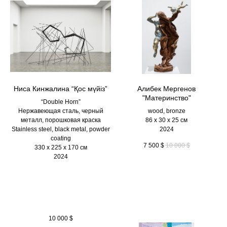
Ниса Кинжалина “Қос мүйіз”
Алибек Мергенов
"Материнство"
“Double Horn”
Нержавеющая сталь, черный
wood, bronze
металл, порошковая краска
86 х 30 х 25 см
Stainless steel, black metal, powder
2024
coating
7 500
$
10 000
$
330 х 225 х 170 см
2024
10 000
$