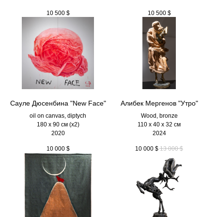
10 500
$
10 500
$
Сауле Дюсенбина "New Face"
Алибек Мергенов "Утро"
oil on canvas, diptych
Wood, bronze
180 x 90 см (х2)
110 х 40 х 32 см
2020
2024
10 000
$
10 000
$
13 000
$