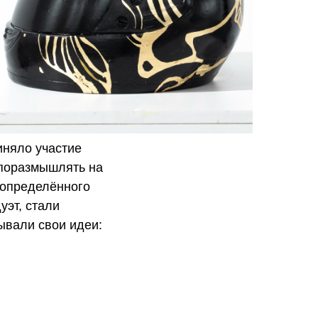
иняло участие
 поразмышлять на
 определённого
уэт, стали
ывали свои идеи:
кын Сакбаева,