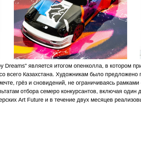
by Dreams” является итогом опенколла, в котором пр
 со всего Казахстана. Художникам было предложено
ечте, грёз и сновидений, не ограничиваясь рамками
ьтатам отбора семеро конкурсантов, включая один д
рских Art Future и в течение двух месяцев реализов
и Даурен Досмагамбетов, Александра Калачёва, Тол
ина Сон, Эрика Кнорр и Георгий Гусейнов.