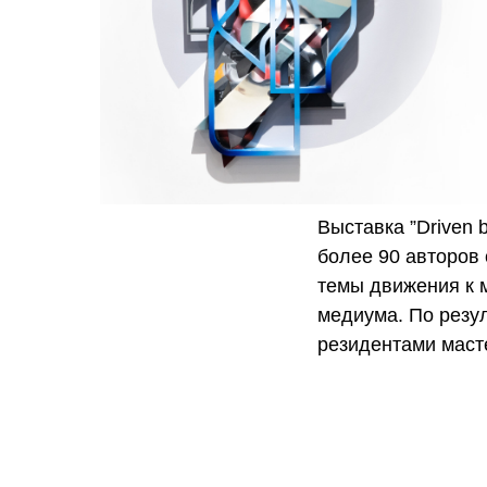
Выставка ”Driven 
более 90 авторов
темы движения к м
медиума. По резул
резидентами масте
Алибек Мергенов 
Никита Ходак, Мар