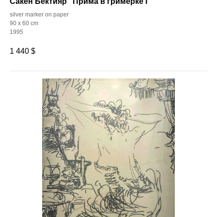
Сакен Бектияр "Прима в гримёрке I"
silver marker on paper
90 x 60 cm
1995
1 440
$