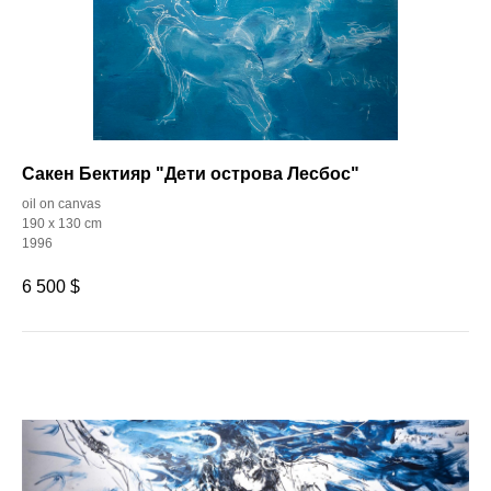
Сакен Бектияр "Дети острова Лесбос"
oil on canvas
190 x 130 cm
1996
6 500
$