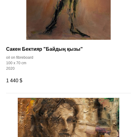
Сакен Бектияр "Байдың қызы"
oil on fibreboard
100 x 70 cm
2020
1 440
$