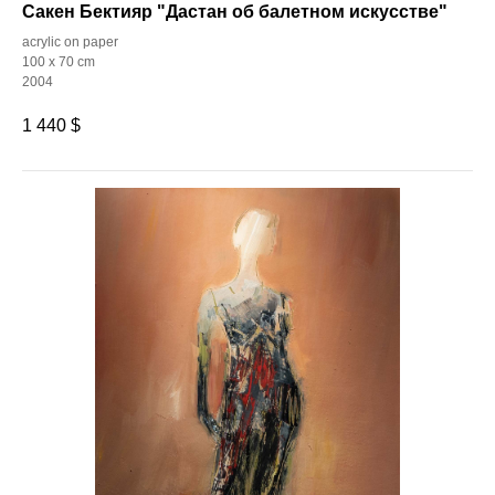
Сакен Бектияр "Дастан об балетном искусстве"
acrylic on paper
100 x 70 cm
2004
1 440
$