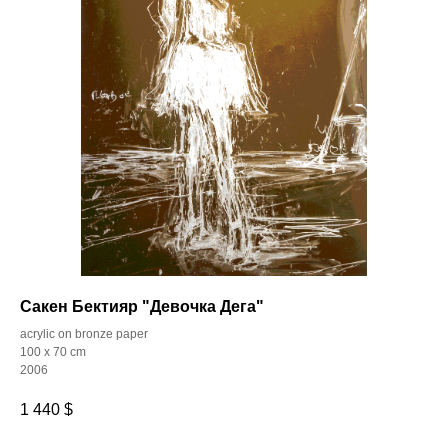
Сакен Бектияр "Девочка Дега"
acrylic on bronze paper
100 x 70 cm
2006
1 440
$