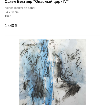
Сакен Бектияр "Опасный цирк IV"
golden marker on paper
84 x 60 cm
1995
1 440
$