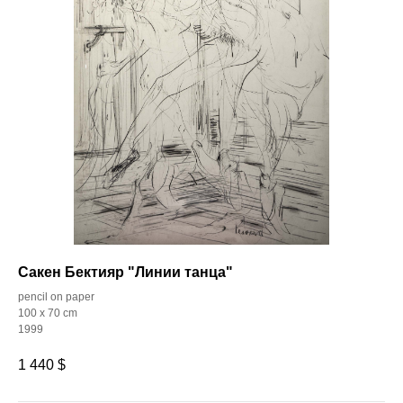
Сакен Бектияр "Линии танца"
pencil on paper
100 x 70 cm
1999
1 440
$