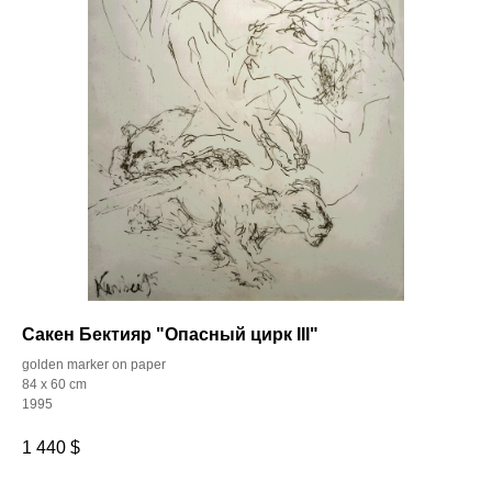
Сакен Бектияр "Опасный цирк III"
golden marker on paper
84 x 60 cm
1995
1 440
$