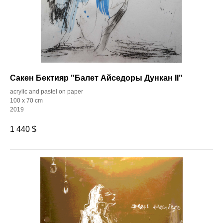
Сакен Бектияр "Балет Айседоры Дункан II"
acrylic and pastel on paper
100 x 70 cm
2019
1 440
$