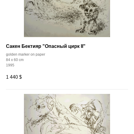
Сакен Бектияр "Опасный цирк II"
golden marker on paper
84 x 60 cm
1995
1 440
$