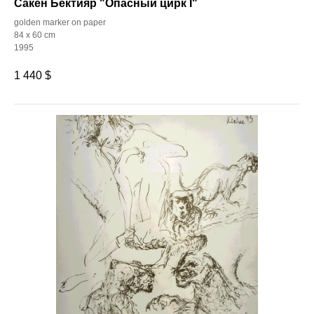
Сакен Бектияр "Опасный цирк I"
golden marker on paper
84 x 60 cm
1995
1 440
$