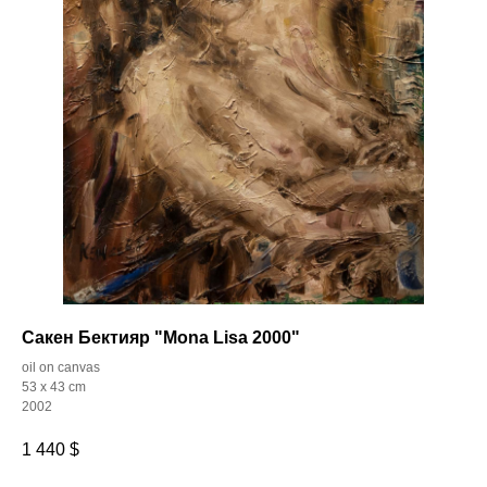
Сакен Бектияр "Mona Lisa 2000"
oil on canvas
53 x 43 cm
2002
1 440
$