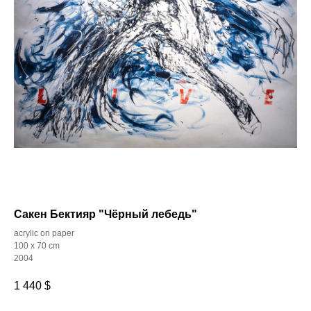
Сакен Бектияр "Чёрный лебедь"
acrylic on paper
100 x 70 cm
2004
1 440
$