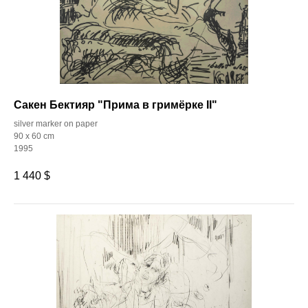
Сакен Бектияр "Прима в гримёрке II"
silver marker on paper
90 x 60 cm
1995
1 440
$