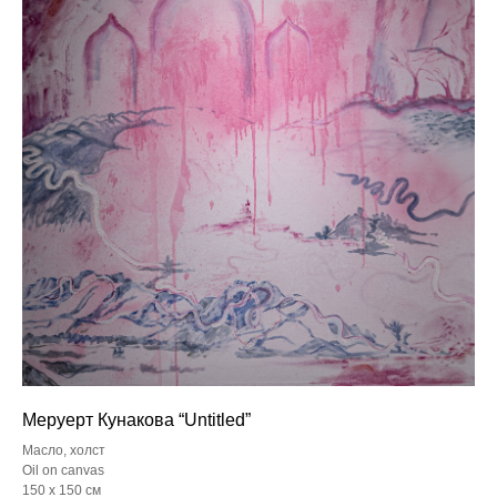
Меруерт Кунакова “Untitled”
Масло, холст
Oil on canvas
150 х 150 см