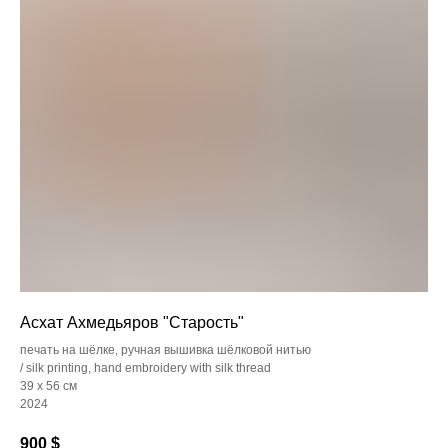
Асхат Ахмедьяров "Старость"
печать на шёлке, ручная вышивка шёлковой нитью
/ silk printing, hand embroidery with silk thread
39 x 56 см
2024
900
$