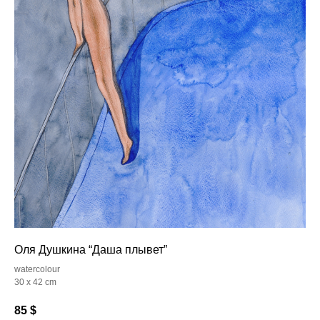
Оля Душкина “Даша плывет”
watercolour
30 x 42 cm
85
$