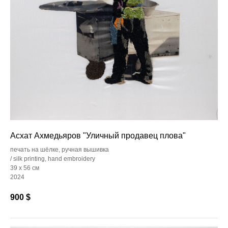
Асхат Ахмедьяров "Уличный продавец плова"
печать на шёлке, ручная вышивка
/ silk printing, hand embroidery
39 x 56 см
2024
900
$