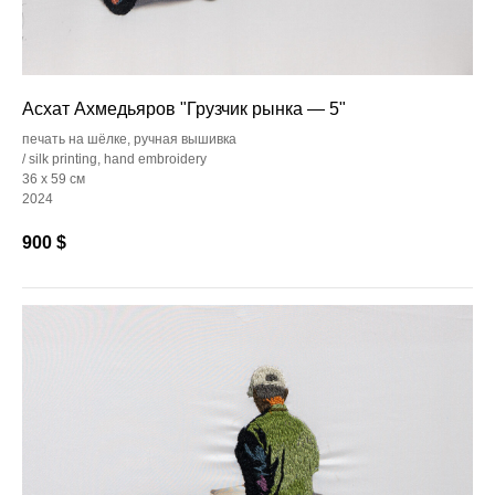
Асхат Ахмедьяров "Грузчик рынка — 5"
печать на шёлке, ручная вышивка
/ silk printing, hand embroidery
36 x 59 см
2024
900
$