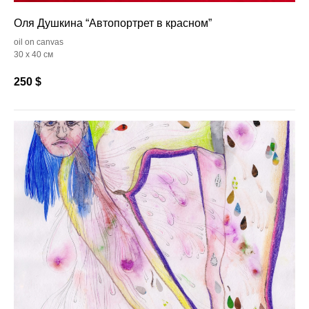
Оля Душкина “Автопортрет в красном”
oil on canvas
30 х 40 см
250
$