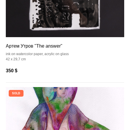
Артем Утров "The answer"
ink on watercolor paper, acrylic on glass
42 x 29,7 cm
350
$
SOLD