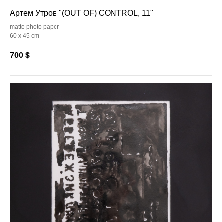
Артем Утров "(OUT OF) CONTROL, 11"
matte photo paper
60 x 45 cm
700
$