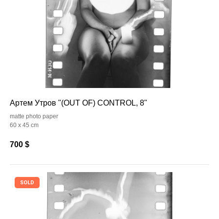
Артем Утров "(OUT OF) CONTROL, 8"
matte photo paper
60 x 45 cm
700
$
SOLD