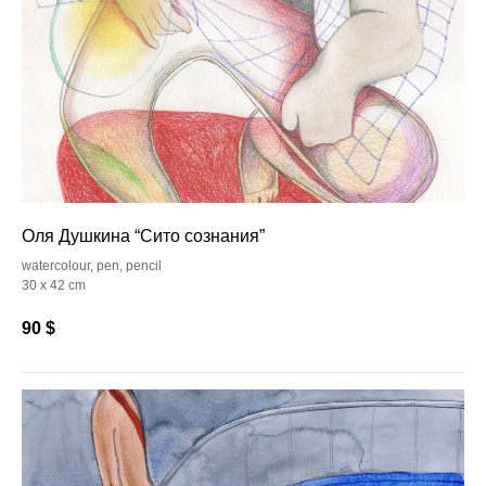
Оля Душкина “Сито сознания”
watercolour, pen, pencil
30 x 42 cm
90
$