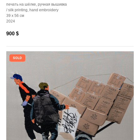
печать на шёлке, ручная вышивка
/ silk printing, hand embroidery
39 x 56 см
2024
900
$
SOLD