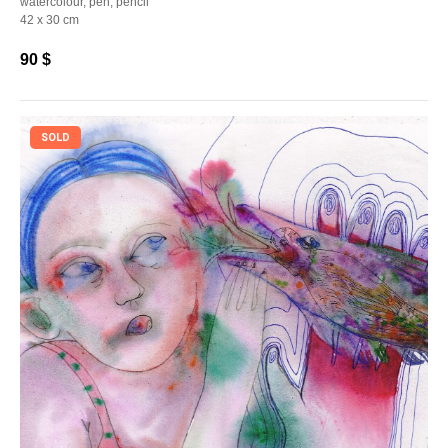
watercolour, pen, pencil
42 х 30 cm
90
$
SOLD