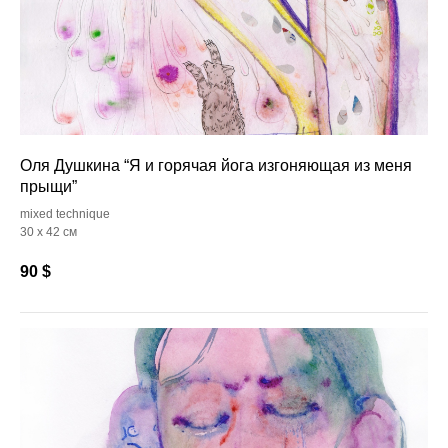
Оля Душкина “Я и горячая йога изгоняющая из меня
прыщи”
mixed technique
30 х 42 см
90
$